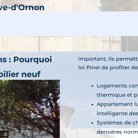
ave-d'Ornon
découvre
rammes neufs
ns : Pourquoi
important, ils permet
loi Pinel de profiter 
ilier neuf
ognan
Logements conç
découvre
thermique et p
ramme neuf
Appartement lu
intelligente des
Systèmes de ch
dernières norm