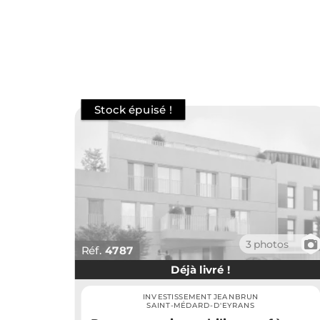
📷
3 photos
Réf.
4787
Déjà livré !
INVESTISSEMENT JEANBRUN
SAINT-MÉDARD-D'EYRANS