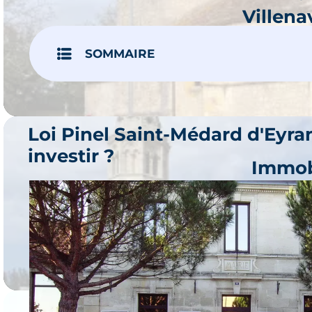
Villen
Je 
SOMMAIRE
16 prog
Loi Pinel Saint-Médard d'Eyra
investir ?
Immob
Lé
Je 
1 prog