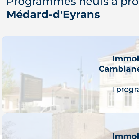
Programmes neufs à pro
Médard-d'Eyrans
Immob
Camblane
1 prog
Immob