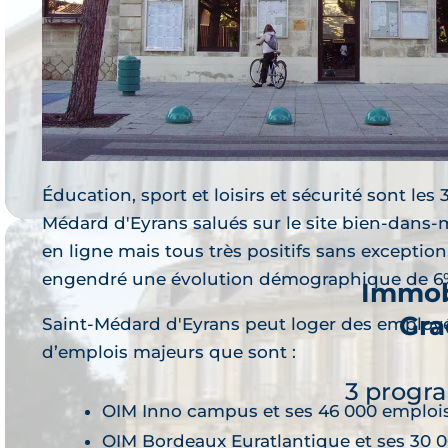
Immob
B
Je 
4 progr
Éducation, sport et loisirs et sécurité sont les 
Médard d'Eyrans salués sur le site bien-dans-ma
en ligne mais tous très positifs sans exception
engendré une évolution démographique de 6% 
Immob
Gra
Saint-Médard d'Eyrans peut loger des employ
Je 
d’emplois majeurs que sont :
3 progr
OIM Inno campus et ses 46 000 emplois
OIM Bordeaux Euratlantique et ses 30 00