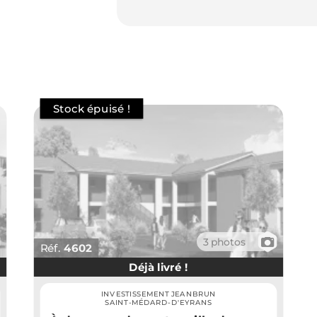
📷
3 photos
Réf.
4602
Déjà livré !
INVESTISSEMENT JEANBRUN
SAINT-MÉDARD-D'EYRANS