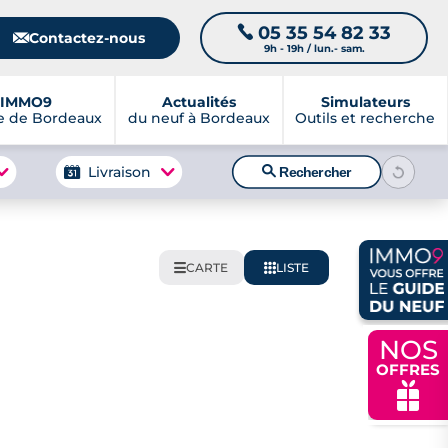
05 35 54 82 33
📞
📧
Contactez-nous
9h - 19h / lun.- sam.
IMMO9
Actualités
Simulateurs
e de Bordeaux
du neuf à Bordeaux
Outils et recherche
🔍
Livraison
Rechercher
CARTE
LISTE
🌍
📋
NOS
OFFRES
🎁