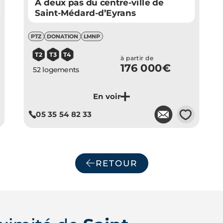
À deux pas du centre-ville de
Saint-Médard-d’Eyrans
PTZ
DONATION
LMNP
T2
T3
T4
à partir de
176 000€
52 logements
💗
05 35 54 82 33
Je découvre ce programme
RETOUR