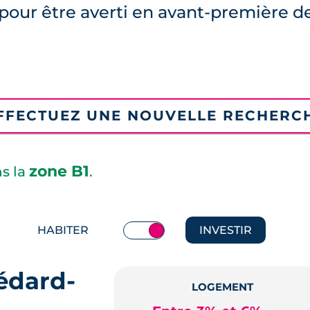
pour être averti en avant-première d
FFECTUEZ UNE NOUVELLE RECHERC
zone B1
ns la
.
HABITER
INVESTIR
édard-
LOGEMENT