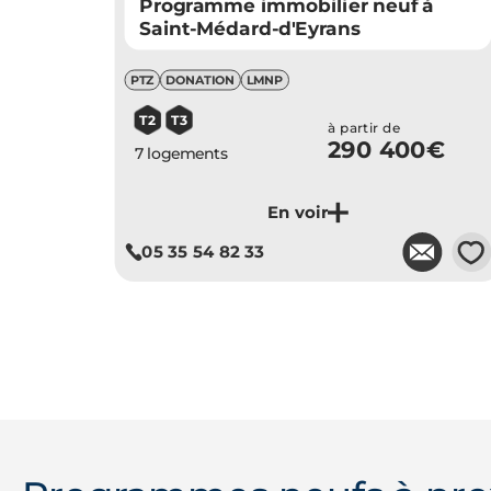
Programme immobilier neuf à
Saint-Médard-d'Eyrans
PTZ
DONATION
LMNP
T2
T3
à partir de
290 400€
7 logements
💗
05 35 54 82 33
Je découvre ce programme