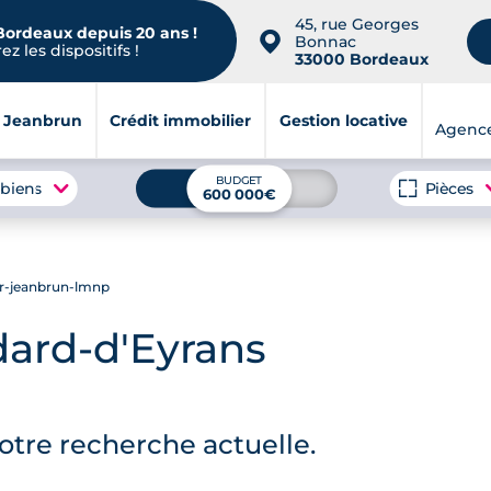
45, rue Georges
 Bordeaux depuis 20 ans !
📍
Bonnac
z les dispositifs !
33000 Bordeaux
i Jeanbrun
Crédit immobilier
Gestion locative
Agenc
BUDGET
 biens
Pièces
600 000€
ir-jeanbrun-lmnp
dard-d'Eyrans
tre recherche actuelle.