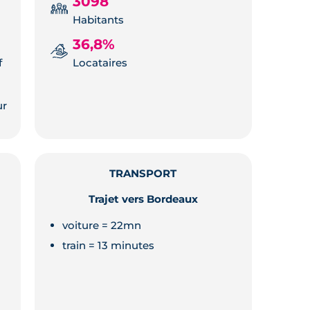
3098
Habitants
36,8%
f
Locataires
ur
TRANSPORT
Trajet vers Bordeaux
voiture = 22mn
train = 13 minutes