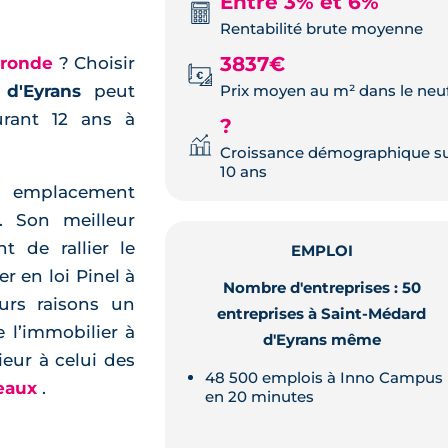
Entre 3% et 6%
Rentabilité brute moyenne
3837€
Gironde
? Choisir
Prix moyen au m² dans le neu
 d'Eyrans
peut
urant 12 ans à
?
Croissance démographique s
10 ans
n emplacement
. Son meilleur
 de rallier le
EMPLOI
r en loi Pinel à
Nombre d'entreprises : 50
urs raisons un
entreprises à Saint-Médard
e l’immobilier à
d'Eyrans même
ieur à celui des
48 500 emplois à Inno Campus
deaux
.
en 20 minutes