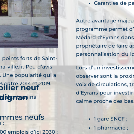
Garanties de p
ilier neuf
Autre avantage majeur,
ègles
découvre
programme permet d’ac
Médard d'Eyrans dans
ammes neufs
propriétaire de faire 
personnalisation du lo
3 points forts de Saint-
-ville.fr. Peu d’avis
Lors d’un investisseme
. Une popularité qui a
observer sont la prox
entre 2014 et 2019.
voix de circulations, 
ilier neuf
d'Eyrans pour investir
dignan
és des bassins
calme proche des bass
découvre
ammes neufs
1 gare SNCF ;
 ;
1 pharmacie ;
0 emplois d’ici 2030 ;