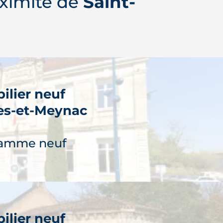
ximité de
Saint-
ilier neuf
s-et-Meynac
ramme neuf
ilier neuf