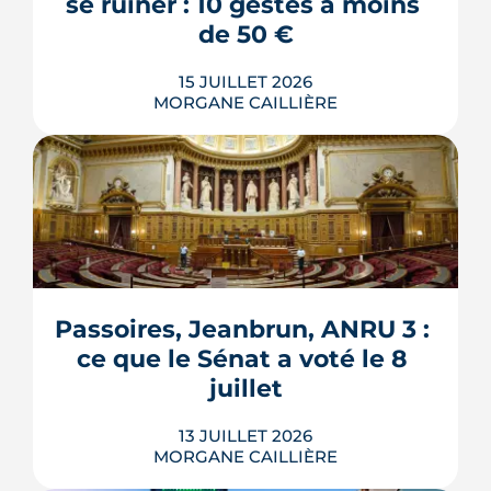
se ruiner : 10 gestes à moins 
LIRE L'ARTICLE
de 50 €
15 JUILLET 2026
MORGANE CAILLIÈRE
Verrous tournés, voisins prévenus,
boîte aux lettres sous contrôle : une
grande partie de la protection d'un
logement repose sur des habitudes qui
ne coûtent rien. Démonstration en 10
gestes gratuits ou à moins de 50 €,
Passoires, Jeanbrun, ANRU 3 : 
inspirés des conseils officiels de la
ce que le Sénat a voté le 8 
police et de la gendarmerie, mon...
juillet
LIRE L'ARTICLE
13 JUILLET 2026
MORGANE CAILLIÈRE