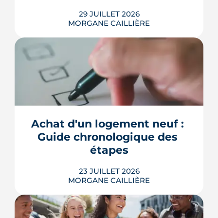
29 JUILLET 2026
MORGANE CAILLIÈRE
Combien rapporte une place de
parking à Bordeaux ? Prix de location
par quartier, calcul du rendement,
fiscalité 2026 et pièges à éviter avant de
Achat d'un logement neuf : 
louer.
Guide chronologique des 
LIRE L'ARTICLE
étapes
23 JUILLET 2026
MORGANE CAILLIÈRE