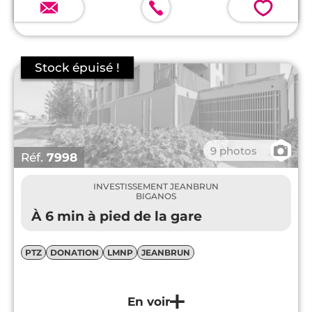
💗
📷
9 photos
Réf.
7998
INVESTISSEMENT JEANBRUN
BIGANOS
À 6 min à pied de la gare
PTZ
DONATION
LMNP
JEANBRUN