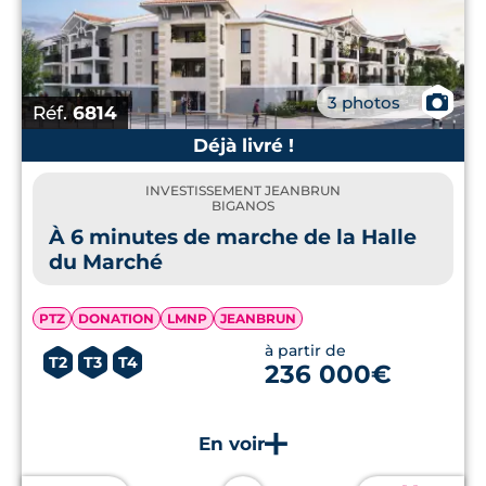
📷
3 photos
Réf.
6814
Déjà livré !
INVESTISSEMENT JEANBRUN
BIGANOS
À 6 minutes de marche de la Halle
du Marché
PTZ
DONATION
LMNP
JEANBRUN
à partir de
T2
T3
T4
236 000€