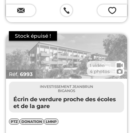
💗
🎥
1 vidéo
📷
4 photos
Réf.
6993
INVESTISSEMENT JEANBRUN
BIGANOS
Écrin de verdure proche des écoles
et de la gare
PTZ
DONATION
LMNP