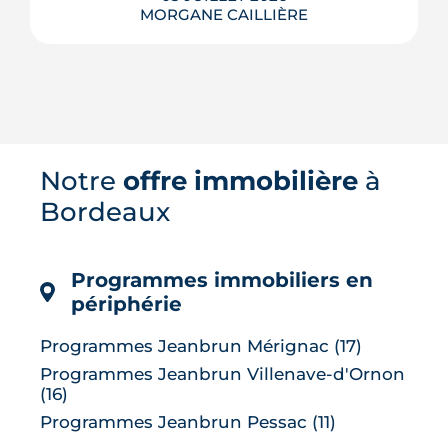
MORGANE CAILLIÈRE
Troisième commune de Gironde et
véritable ville verte aux portes de
Bordeaux, Pessac séduit par ses 300
hectares d'espaces naturels, son
campus, son pôle hospitalier et sa
Notre
offre immobilière
à
desserte en tramway. Tour d'horizon de
Bordeaux
ses quartiers, de son cadre de vie et de
son marché immobilier pour qui
envisage de ...
Programmes immobiliers en
LIRE L'ARTICLE
périphérie
Programmes Jeanbrun Mérignac (17)
Programmes Jeanbrun Villenave-d'Ornon
(16)
Programmes Jeanbrun Pessac (11)