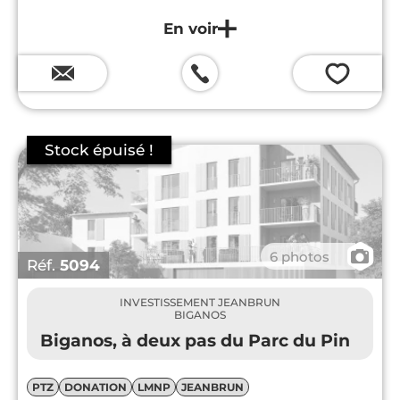
💗
📷
6 photos
Réf.
5094
INVESTISSEMENT JEANBRUN
BIGANOS
Biganos, à deux pas du Parc du Pin
PTZ
DONATION
LMNP
JEANBRUN