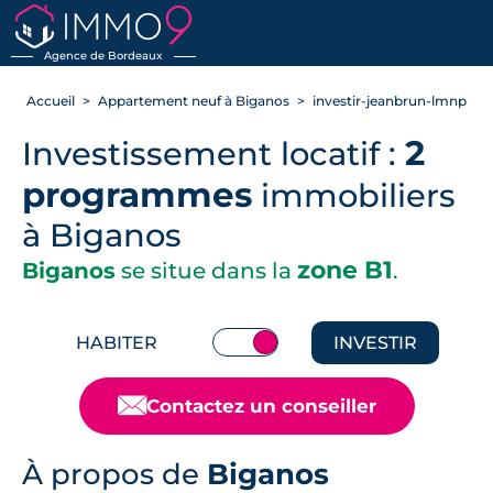
RETOUR
Agence de Bordeaux
Accueil
Appartement neuf à Biganos
investir-jeanbrun-lmnp
2
Investissement locatif :
programmes
immobiliers
à Biganos
zone B1
Biganos
se situe dans la
.
HABITER
INVESTIR
📧
Contactez un conseiller
À propos de
Biganos