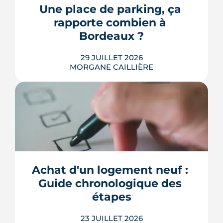
récemment réformées. Ce guide fait le
Une place de parking, ça 
point, à jour de juillet 2026, sur vos
rapporte combien à 
droits et ...
Bordeaux ?
LIRE L'ARTICLE
29 JUILLET 2026
MORGANE CAILLIÈRE
Combien rapporte une place de
parking à Bordeaux ? Prix de location
par quartier, calcul du rendement,
fiscalité 2026 et pièges à éviter avant de
Achat d'un logement neuf : 
louer.
Guide chronologique des 
LIRE L'ARTICLE
étapes
23 JUILLET 2026