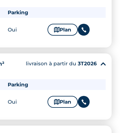
Parking
Oui
🗞
Plan
📞
livraison à partir du
3T2026
m²
▾
Parking
Oui
🗞
Plan
📞