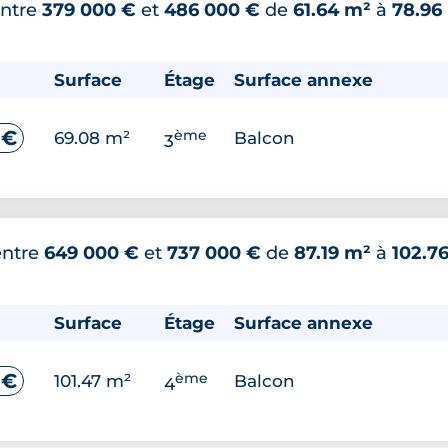
ntre
379 000 €
et
486 000 €
de
61.64 m²
à
78.96
Surface
Étage
Surface annexe
ème
 €
69.08 m²
Balcon
3
entre
649 000 €
et
737 000 €
de
87.19 m²
à
102.7
Surface
Étage
Surface annexe
ème
 €
101.47 m²
Balcon
4