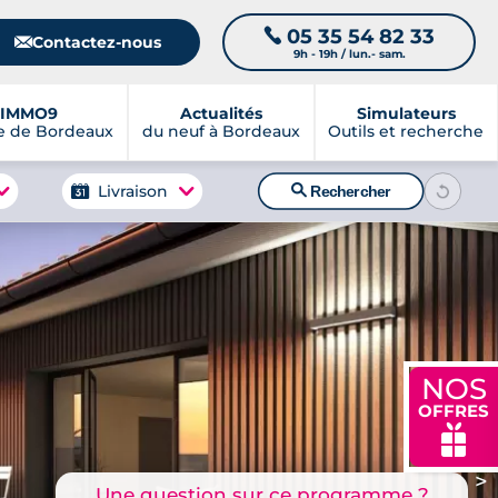
05 35 54 82 33
📞
📧
Contactez-nous
9h - 19h / lun.- sam.
IMMO9
Actualités
Simulateurs
e de Bordeaux
du neuf à Bordeaux
Outils et recherche
🔍
Livraison
Rechercher
NOS
OFFRES
🎁
>
Une question sur ce programme ?