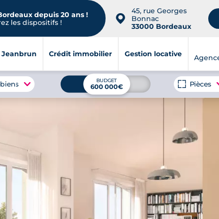
45, rue Georges
 Bordeaux depuis 20 ans !
📍
Bonnac
z les dispositifs !
33000 Bordeaux
i Jeanbrun
Crédit immobilier
Gestion locative
Agenc
BUDGET
 biens
Pièces
600 000€