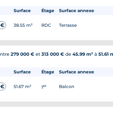
Surface
Étage
Surface annexe
 €
38.55 m²
RDC
Terrasse
ntre
279 000 €
et
313 000 €
de
45.99 m²
à
51.61 
Surface
Étage
Surface annexe
er
 €
51.67 m²
Balcon
1