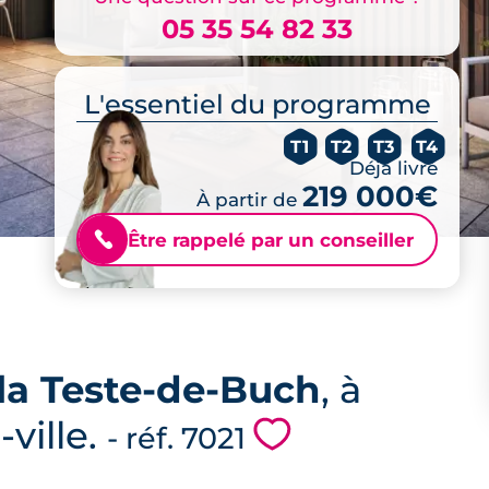
05 35 54 82 33
L'essentiel du programme
T1
T2
T3
T4
Déjà livré
219 000€
À partir de
Être rappelé par un conseiller
📞
 la Teste-de-Buch
, à
ville.
💗
- réf. 7021