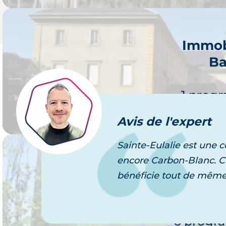
Immob
Ba
Je 
1 prog
Avis
de l'expert
Sainte-Eulalie est une
encore Carbon-Blanc. C'e
Immob
bénéficie tout de même 
Lo
Je 
6 progr