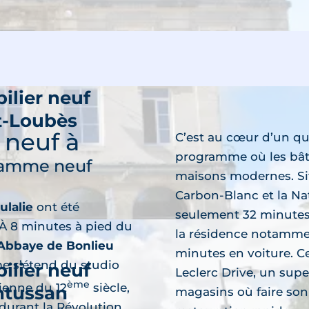
ilier neuf
t-Loubès
découvre
 neuf à
C’est au cœur d’un qua
programme où les bâti
ramme neuf
maisons modernes. Sit
Carbon-Blanc et la Na
ulalie
ont été
seulement 32 minutes
 À 8 minutes à pied du
la résidence notammen
Abbaye de Bonlieu
minutes en voiture. 
e s’étend du studio
ilier neuf
Leclerc Drive, un sup
ème
ienne du 12
siècle,
tussan
magasins où faire son
découvre
 durant la Révolution