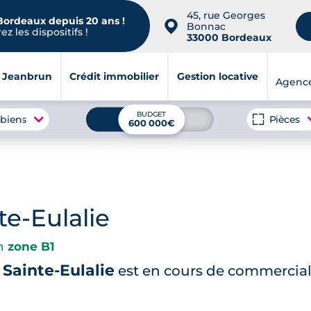
45, rue Georges
 Bordeaux depuis 20 ans !
📍
Bonnac
z les dispositifs !
33000 Bordeaux
i Jeanbrun
Crédit immobilier
Gestion locative
Agenc
BUDGET
 biens
Pièces
600 000€
te-Eulalie
en
zone B1
Sainte-Eulalie
est en cours de commercial