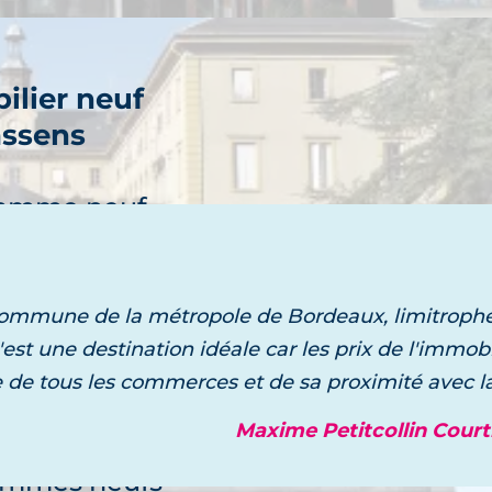
ilier neuf
ssens
découvre
ramme neuf
 commune de la métropole de Bordeaux, limitroph
st une destination idéale car les prix de l'immobi
ilier neuf
de tous les commerces et de sa proximité avec la 
rmont
Maxime Petitcollin Court
découvre
ammes neufs