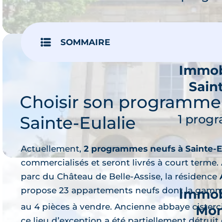
SOMMAIRE
Immob
Sain
Je 
Choisir son programme
1 prog
Sainte-Eulalie
Actuellement,
2
programmes neufs à Sainte-E
commercialisés et seront livrés à court terme.
parc du Château de Belle-Assise, la résidence
propose 23 appartements neufs dont la gamm
Immob
au 4 pièces à vendre. Ancienne abbaye cisterc
Mon
Je 
ce lieu d’exception a été partiellement détruit