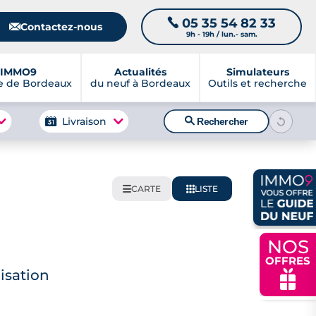
05 35 54 82 33
📞
📧
Contactez-nous
9h - 19h / lun.- sam.
IMMO9
Actualités
Simulateurs
e de Bordeaux
du neuf à Bordeaux
Outils et recherche
🔍
Livraison
Rechercher
CARTE
LISTE
🌍
📋
NOS
OFFRES
isation
🎁