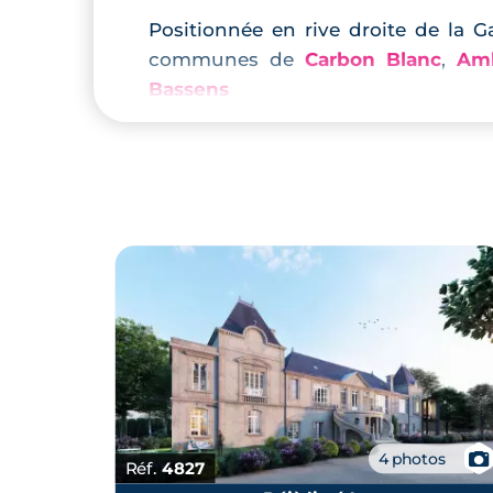
Positionnée en rive droite de la G
communes de
Carbon Blanc
,
Amb
Bassens
La commune est composée de 4 éta
écoles maternelles, 1 école primair
Les Lucioles et Montaigne, l’école
collège François Mauriac. Les lycé
dans la commune Lormont à 3,9 km 
Composée de
679 entreprises
, la 
économique reposant sur 3 piliers 
Grand Tour, l’activité viticole et l
Elle soutient largement ses acte
l’ensemble des initiatives créatric
territoire.
📷
4 photos
Réf.
4827