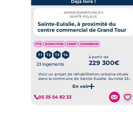
Déjà livré !
La commercialisation de
program
permis d’élargir l’offre immobil
APPARTEMENTS NEUFS
SAINTE-EULALIE
proposer des lieux de vie empre
Sainte-Eulalie, à proximité du
l’
immobilier neuf à Bordeaux
comme
centre commercial de Grand Tour
pleine effervescence et tend à fai
confort optimal proche de la métro
PTZ
DONATION
LMNP
JEANBRUN
T1
T2
T3
T4
à partir de
229 300€
23 logements
Voici un projet de réhabilitation urbaine située
dans la commune de Sainte-Eulalie. Au total 23
logements remis à neuf sont proposés et vous
assurent un confort de vie idéal et adapté aux
Je découvre ce programme
conditions actuelle...
💗
05 35 54 82 33