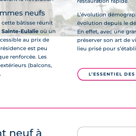
restauration rapide.
ammes neufs
L’évolution démograph
, cette bâtisse réunit
évolution depuis le d
Sainte-Eulalie
où un
En effet, avec une g
cessible au prix de
préserver son art de 
a résidence est peu
lieu prisé pour s’étab
que renforcée. Les
extérieurs (balcons,
.
découvre
L’ESSENTIEL DE
t neuf à