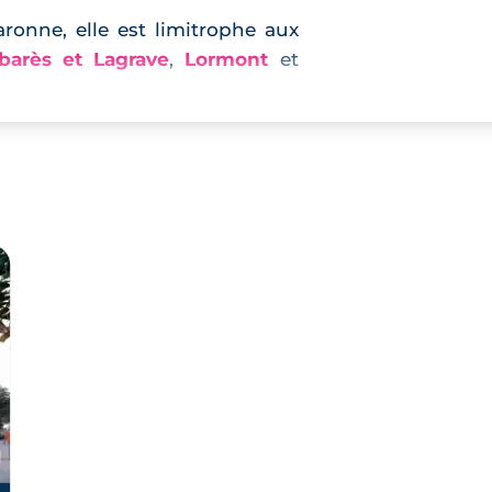
aronne, elle est limitrophe aux
arès et Lagrave
,
Lormont
et
blissements scolaires dont 2
e et 1 collège : les maternelles
 élémentaire Montesquieu et le
es les plus proches se situent
de Sainte-Eulalie.
commune jouit d’un dynamisme
: les commerces et services de
e dynamisme de son centre-ville.
urs économiques et encourage
es d’emplois et qui aménagent le