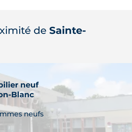
ximité de
Sainte-
ilier neuf
on-Blanc
ammes neufs