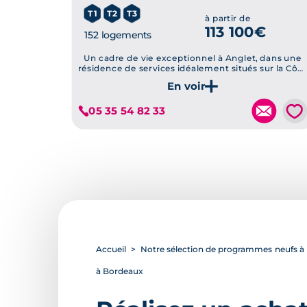
T1
T2
T3
à partir de
113 100€
152 logements
Un cadre de vie exceptionnel à Anglet, dans une
résidence de services idéalement situés sur la Côte
Basque.
Je découvre ce programme
💗
05 35 54 82 33
Accueil
Notre sélection de programmes neufs à B
à Bordeaux