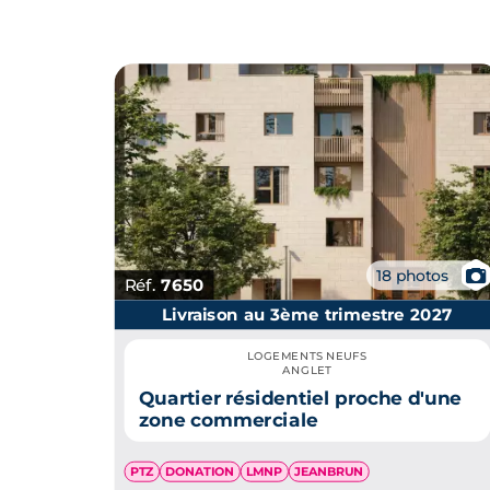
📷
18 photos
Réf.
7650
Livraison au 3ème trimestre 2027
LOGEMENTS NEUFS
ANGLET
Quartier résidentiel proche d'une
zone commerciale
PTZ
DONATION
LMNP
JEANBRUN