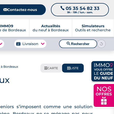
05 35 54 82 33
📞
📧
Contactez-nous
9h - 19h / lun.- sam.
IMMO9
Actualités
Simulateurs
e de Bordeaux
du neuf à Bordeaux
Outils et recherche
🔍
Livraison
Rechercher
r à Bordeaux
CARTE
LISTE
🌍
📋
aux
NOS
OFFRES
🎁
 seniors s’imposent comme une solution
omène, Bordeaux ne se ménage pas pour