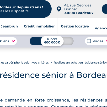
45, rue Georges
 Bordeaux depuis 20 ans !
📍
Bonnac
z les dispositifs !
33000 Bordeaux
i Jeanbrun
Crédit immobilier
Gestion locative
Agenc
BUDGET
 biens
Pièces
600 000€
t sa périphérie selon vos critères
Réalisez un achat en résidence sénio
 résidence sénior à Borde
une demande en forte croissance, les résidences
es retraités autonomes. Concernée par le phén