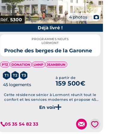
📷
4 photos
Réf.
5300
Déjà livré !
PROGRAMMES NEUFS
LORMONT
Proche des berges de la Garonne
PTZ
DONATION
LMNP
JEANBRUN
T1
T2
T3
à partir de
159 500€
45 logements
Cette résidence sénior à Lormont réunit tout le
confort et les services modernes et propose 45
logements neufs allant du studio au 3 pièces, à
proximité des espaces verts de la commune.
Je découvre ce programme
💗
05 35 54 82 33