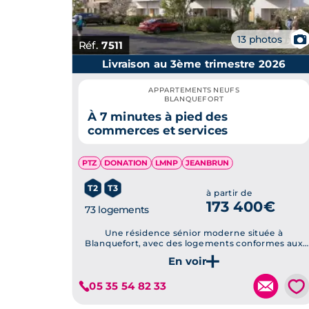
📷
13 photos
Réf.
7511
Livraison au 3ème trimestre 2026
APPARTEMENTS NEUFS
BLANQUEFORT
À 7 minutes à pied des
commerces et services
PTZ
DONATION
LMNP
JEANBRUN
T2
T3
à partir de
173 400€
73 logements
Une résidence sénior moderne située à
Blanquefort, avec des logements conformes aux
normes RE2020, avec jardins privatifs et espaces
verts paysagers.
Je découvre ce programme
💗
05 35 54 82 33