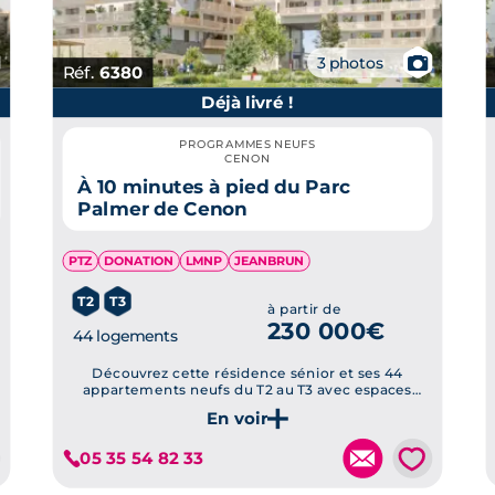
📷
3 photos
Réf.
6380
Déjà livré !
PROGRAMMES NEUFS
CENON
À 10 minutes à pied du Parc
Palmer de Cenon
PTZ
DONATION
LMNP
JEANBRUN
T2
T3
à partir de
230 000€
44 logements
Découvrez cette résidence sénior et ses 44
appartements neufs du T2 au T3 avec espaces
extérieurs et prestations de qualité, à deux pas du
Parc Palmer de Cenon.
Je découvre ce programme
💗
05 35 54 82 33