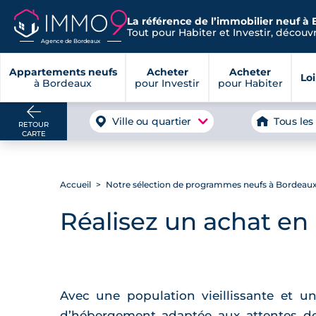
La référence de l’immobilier neuf à
Tout pour Habiter et Investir, découvre
Agence de Bordeaux
Appartements neufs
Acheter
Acheter
Lo
à Bordeaux
pour Investir
pour Habiter
Ville ou quartier
Tous les
RETOUR
CARTE
Accueil
Notre sélection de programmes neufs à Bordeaux e
Réalisez un achat en
Avec une population vieillissante et 
d’hébergement adaptée aux attentes d