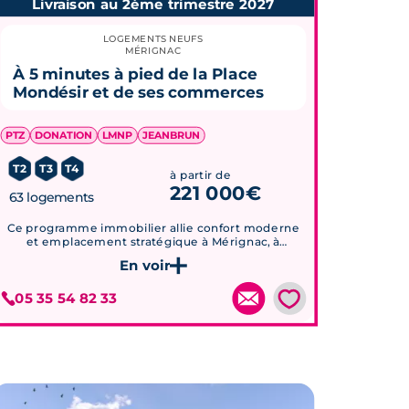
Livraison au 2ème trimestre 2027
LOGEMENTS NEUFS
MÉRIGNAC
À 5 minutes à pied de la Place
Mondésir et de ses commerces
PTZ
DONATION
LMNP
JEANBRUN
T2
T3
T4
à partir de
221 000€
63 logements
Ce programme immobilier allie confort moderne
et emplacement stratégique à Mérignac, à
proximité des commodités et des transports, avec
des prestations de qualité et des espaces verts
Je découvre ce programme
paysagers.
💗
05 35 54 82 33