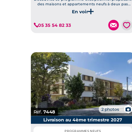
des maisons et appartements neufs à deux pas
des commodités, et respectant les normes
énergétiques RE2020, idéalement situé à
Je découvre ce programme
Mérignac.
💗
05 35 54 82 33
📷
2 photos
Réf.
7448
Livraison au 4ème trimestre 2027
PROGRAMMES NEUFS