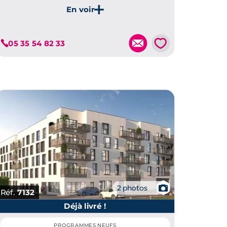
avec jardins privatifs, à proximité immédiate du
centre-ville de Mérignac et de ses commodités.
Je découvre ce programme
💗
05 35 54 82 33
📷
2 photos
Réf.
7132
Déjà livré !
PROGRAMMES NEUFS