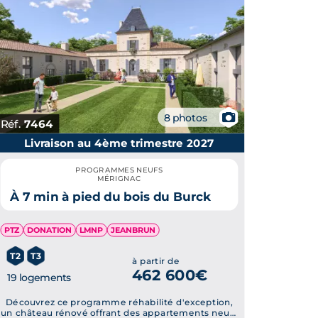
📷
8 photos
Réf.
7464
Livraison au 4ème trimestre 2027
PROGRAMMES NEUFS
MÉRIGNAC
À 7 min à pied du bois du Burck
PTZ
DONATION
LMNP
JEANBRUN
T2
T3
à partir de
462 600€
19 logements
Découvrez ce programme réhabilité d'exception,
un château rénové offrant des appartements neufs