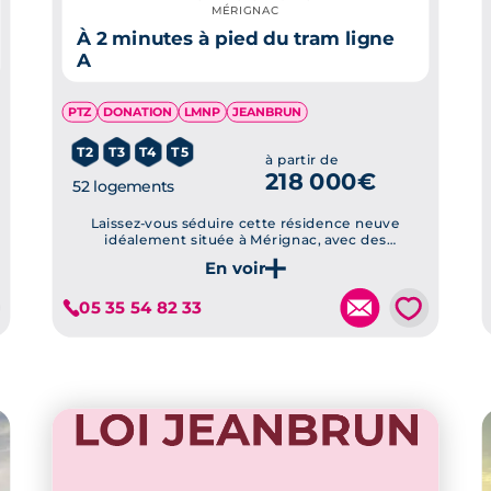
MÉRIGNAC
À 2 minutes à pied du tram ligne
A
PTZ
DONATION
LMNP
JEANBRUN
T2
T3
T4
T5
à partir de
218 000€
52 logements
Laissez-vous séduire cette résidence neuve
idéalement située à Mérignac, avec des
appartements du T2 au T5.
Je découvre ce programme
💗
05 35 54 82 33