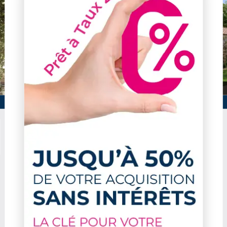
365 000
.2 m²
589 000 €
€
2.2 m²
431 500 €
899 000 €
s et prix pour Mérignac