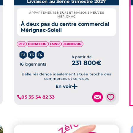
Livraison au 3ème trimestre 2027
 studio au 5 pièces et des
APPARTEMENTS NEUFS ET MAISONS NEUVES
MÉRIGNAC
n nombre de propriétaires en
À deux pas du centre commercial
Mérignac-Soleil
ourd’hui de 50%. Fréquenté par
étudiants, les appartements en
PTZ
DONATION
LMNP
JEANBRUN
rchés.
T2
T3
T4
à partir de
231 800€
16 logements
urface
Prix
Prix
Belle résidence idéalement située proche des
commerces et services
ximum
Minimum
Maximum
Je découvre ce programme
.1 m²
120 100 €
205 000 €
💗
05 35 54 82 33
.3 m²
175 800 €
514 205 €
280 000
.9 m²
595 200 €
€