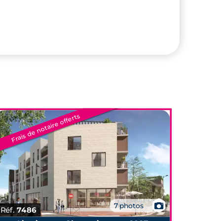
Frais de notaire offerts
📷
7 photos
Réf.
7486