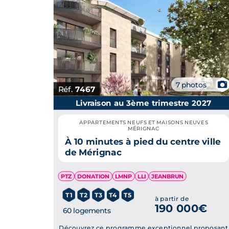
T4
80.6 m²
118
T5
94.8 m²
16
Données de surface
📷
7 photos
Réf.
7467
Livraison au 3ème trimestre 2027
APPARTEMENTS NEUFS ET MAISONS NEUVES
MÉRIGNAC
À 10 minutes à pied du centre ville
de Mérignac
PTZ
DONATION
LMNP
LLI
JEANBRUN
T1
T2
T3
T4
T5
à partir de
190 000€
60 logements
Découvrez ce programme exceptionnel proposant