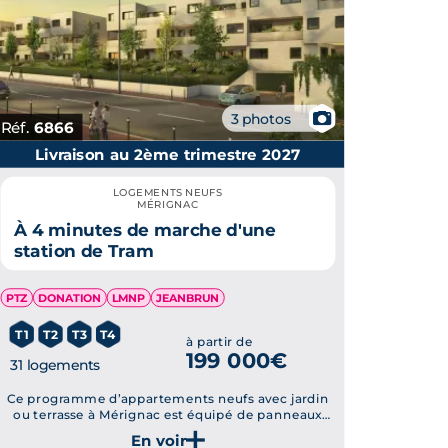
📷
3 photos
Réf.
6866
Livraison au 2ème trimestre 2027
LOGEMENTS NEUFS
MÉRIGNAC
À 4 minutes de marche d'une
station de Tram
PTZ
DONATION
LMNP
JEANBRUN
T1
T2
T3
T4
à partir de
199 000€
31 logements
Ce programme d’appartements neufs avec jardin
ou terrasse à Mérignac est équipé de panneaux
solaires.