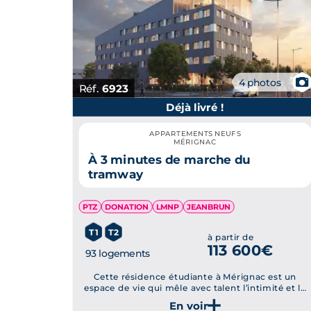
📷
4 photos
Réf.
6923
Déjà livré !
APPARTEMENTS NEUFS
MÉRIGNAC
À 3 minutes de marche du
tramway
PTZ
DONATION
LMNP
JEANBRUN
T1
T2
à partir de
113 600€
93 logements
Cette résidence étudiante à Mérignac est un
espace de vie qui mêle avec talent l’intimité et le
coliving.