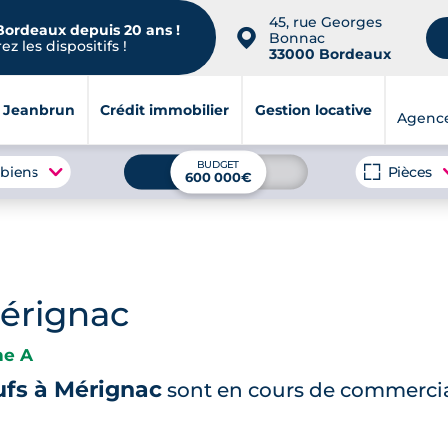
45, rue Georges
 Bordeaux depuis 20 ans !
📍
Bonnac
z les dispositifs !
33000 Bordeaux
i Jeanbrun
Crédit immobilier
Gestion locative
Agenc
BUDGET
 biens
Pièces
600 000€
érignac
ne A
fs à Mérignac
sont en cours de commercia