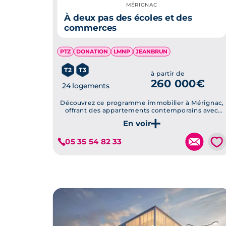
MÉRIGNAC
À deux pas des écoles et des
commerces
PTZ
DONATION
LMNP
JEANBRUN
T2
T3
à partir de
260 000€
24 logements
Découvrez ce programme immobilier à Mérignac,
offrant des appartements contemporains avec
jardins privatifs et balcons, conformes aux normes
RE2020.
Je découvre ce programme
💗
05 35 54 82 33