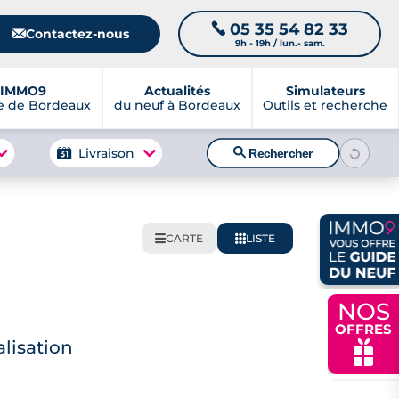
05 35 54 82 33
📞
📧
Contactez-nous
9h - 19h / lun.- sam.
IMMO9
Actualités
Simulateurs
e de Bordeaux
du neuf à Bordeaux
Outils et recherche
🔍
Livraison
Rechercher
CARTE
LISTE
🌍
📋
NOS
OFFRES
lisation
🎁