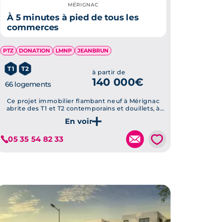
MÉRIGNAC
À 5 minutes à pied de tous les
commerces
PTZ
DONATION
LMNP
JEANBRUN
T1
T2
à partir de
140 000€
66 logements
Ce projet immobilier flambant neuf à Mérignac
abrite des T1 et T2 contemporains et douillets, à
deux pas des commodités et des centres d'intérêt,
pour un quotidien à la fois pratique et plaisant.
Je découvre ce programme
💗
05 35 54 82 33