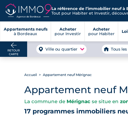
La référence de l’immobilier neuf à
Tout pour Habiter et Investir, découvre
Agence de Bordeaux
Appartements neufs
Acheter
Acheter
Lo
à Bordeaux
pour Investir
pour Habiter
Ville ou quartier
Tous les
RETOUR
CARTE
Accueil
Appartement neuf Mérignac
Appartement neuf M
La commune de
Mérignac
se situe en
zo
17 programmes immobiliers neu