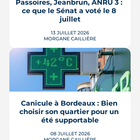
gestes gratuits ou à moins de 50 €,
Passoires, Jeanbrun, ANRU 3 : 
inspirés des conseils officiels de la
ce que le Sénat a voté le 8 
police et de la gendarmerie, mon...
juillet
LIRE L'ARTICLE
13 JUILLET 2026
MORGANE CAILLIÈRE
Passoires thermiques louables sous
conditions, amortissement Jeanbrun
étendu, ANRU 3 doté de 5 milliards
d'euros, permis dérogatoires, maires
renforcés sur les attributions HLM : le
Sénat a voté le 8 juillet un texte qui
Canicule à Bordeaux : Bien 
touche à tous les étages de la politique
choisir son quartier pour un 
du logement. Décryptage mesur...
été supportable
LIRE L'ARTICLE
08 JUILLET 2026
MORGANE CAILLIÈRE