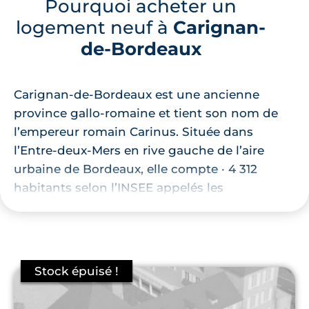
Pourquoi acheter un
logement neuf à
Carignan-
de-Bordeaux
Carignan-de-Bordeaux est une ancienne
province gallo-romaine et tient son nom de
l’empereur romain Carinus. Située dans
l’Entre-deux-Mers en rive gauche de l’aire
urbaine de Bordeaux, elle compte · 4 312
habitants selon l’INSEE appelés les
Carignanais. Cette commune est prisée des
couples et des familles pour son calme et
son cadre de vie agréable et réunit 82 % de
propriétaires.
Cette commune est limitrophe à celles de