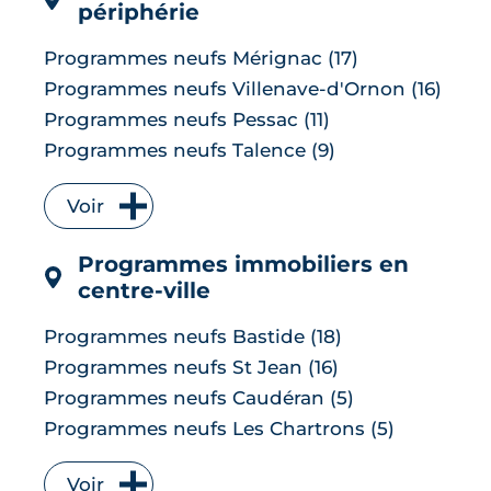
périphérie
Programmes neufs Mérignac (17)
Programmes neufs Villenave-d'Ornon (16)
Programmes neufs Pessac (11)
Programmes neufs Talence (9)
Programmes neufs Bruges (7)
Voir
Programmes neufs Floirac (7)
Programmes neufs Le Bouscat (6)
Programmes immobiliers en
Programmes neufs Cenon (6)
centre-ville
Programmes neufs Lormont (6)
Programmes neufs Le Taillan-Médoc (6)
Programmes neufs Bastide (18)
Programmes neufs Carbon-Blanc (5)
Programmes neufs St Jean (16)
Programmes neufs Parempuyre (5)
Programmes neufs Caudéran (5)
Programmes neufs Artigues-près-
Programmes neufs Les Chartrons (5)
Bordeaux (4)
Programmes neufs Lac (5)
Programmes neufs Bègles (4)
Voir
Programmes neufs Les Capucins (3)