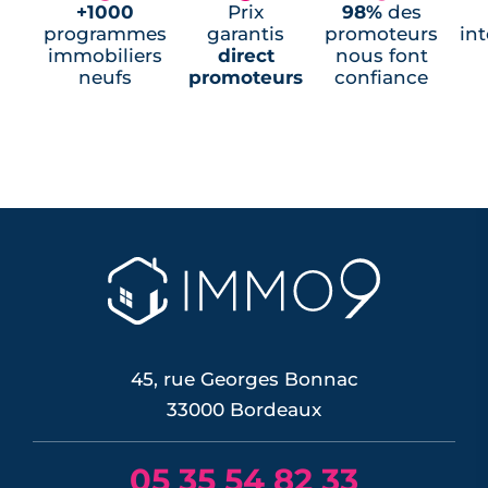
+1000
Prix
98%
des
programmes
garantis
promoteurs
in
immobiliers
direct
nous font
neufs
promoteurs
confiance
45, rue Georges Bonnac
33000 Bordeaux
05 35 54 82 33