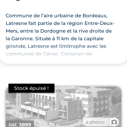
Commune de l’aire urbaine de Bordeaux,
Latresne fait partie de la région Entre-Deux-
Mers, entre la Dordogne et la rive droite de
la Garonne. Située à 11 km de la capitale
gironde, Latresne est limitrophe avec les
communes de Cénac, Carignan-de-
Bordeaux, Bouliac,
Bègles
,
Villenave-
d'Ornon
et Camblanes-et-Meynac. Ville
calme au paysage verdoyant, elle abrite 3
699 habitants d’une moyenne d’âge de 44
ans, et qui sont de plus en plus nombreux
chaque année.
La commune profite d’un environnement
naturel apprécié des Tresnais, et bénéficie
📷
4 photos
Réf.
3899