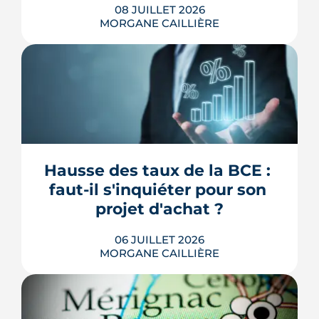
08 JUILLET 2026
MORGANE CAILLIÈRE
À Bordeaux, deux logements au plan
identique n'offrent pas le même
confort d'été selon leur adresse :
Météo-France mesure jusqu'à 4,4 °C
d'écart entre la ville et sa campagne les
nuits d'été, et les cartes de la Métropole
Hausse des taux de la BCE : 
distinguent un centre minéral d'un
faut-il s'inquiéter pour son 
secteur arboré. Densité du b...
projet d'achat ?
LIRE L'ARTICLE
06 JUILLET 2026
MORGANE CAILLIÈRE