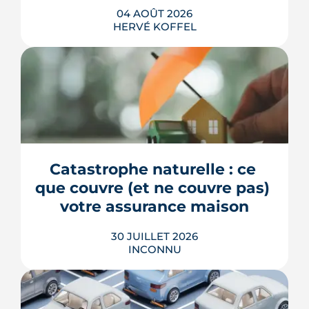
04 AOÛT 2026
HERVÉ KOFFEL
La fin des zones à faibles émissions a
fait la une au printemps 2026, avant
d'être effacée par le Conseil
constitutionnel. À Bordeaux, la ZFE
tient toujours et la vignette Crit'Air
Catastrophe naturelle : ce 
reste la clé d'entrée dans l'intra-rocade.
que couvre (et ne couvre pas) 
LIRE L'ARTICLE
votre assurance maison
30 JUILLET 2026
INCONNU