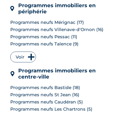
Programmes immobiliers en
LIRE L'ARTICLE
périphérie
Programmes neufs Mérignac (17)
Programmes neufs Villenave-d'Ornon (16)
Programmes neufs Pessac (11)
Programmes neufs Talence (9)
Programmes neufs Bruges (7)
Voir
Programmes neufs Floirac (7)
Programmes neufs Le Bouscat (6)
Programmes immobiliers en
Programmes neufs Cenon (6)
centre-ville
Programmes neufs Lormont (6)
Programmes neufs Le Taillan-Médoc (6)
Programmes neufs Bastide (18)
Programmes neufs Carbon-Blanc (5)
Programmes neufs St Jean (16)
Programmes neufs Parempuyre (5)
Programmes neufs Caudéran (5)
Programmes neufs Artigues-près-
Programmes neufs Les Chartrons (5)
Bordeaux (4)