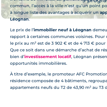
9 progr
commun, l’accès à la ville n’est qu’un point pos
à longue liste des avantages à acquérir un
app
Léognan
.
Le prix de l’
immobilier neuf à Léognan
demeur
rapport à certaines communes voisines. Pour
le prix au m² est de 3 902 € et de 4 713 € pou
Je 
Que ce soit dans une démarche d’achat de rés
bien d’
investissement locatif
, Léognan présen
opportunités immobilières.
À titre d’exemple, le promoteur AFC Promoti
résidence composée de 4 bâtiments, regroupa
appartements neufs du T2 de 43,90 m² au T3 