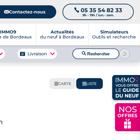
05 35 54 82 33
📞
📧
Contactez-nous
9h - 19h / lun.- sam.
IMMO9
Actualités
Simulateurs
e de Bordeaux
du neuf à Bordeaux
Outils et recherche
🔍
Livraison
Rechercher
CARTE
LISTE
🌍
📋
NOS
OFFRES
n
🎁