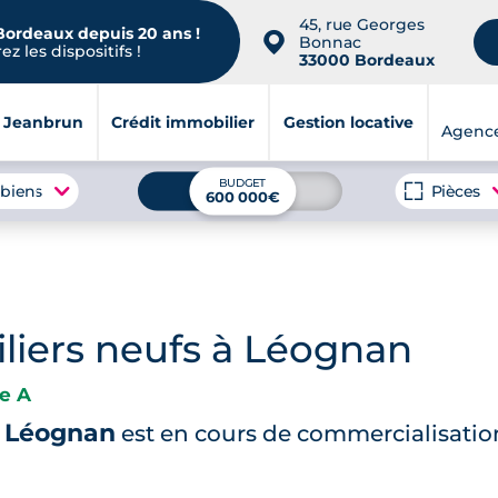
45, rue Georges
 Bordeaux depuis 20 ans !
📍
Bonnac
z les dispositifs !
33000 Bordeaux
i Jeanbrun
Crédit immobilier
Gestion locative
Agenc
BUDGET
 biens
Pièces
600 000€
iers neufs à Léognan
e A
à Léognan
est en cours de commercialisatio