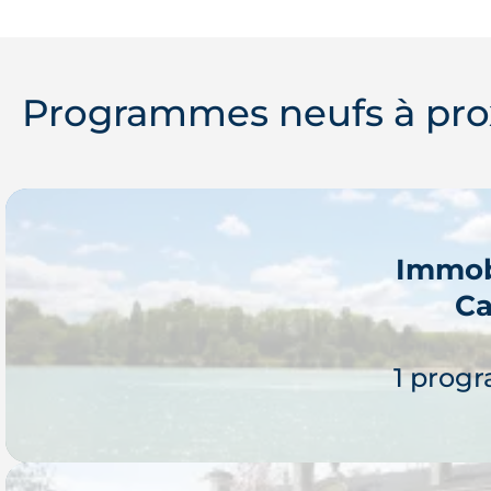
Outre l’activité vigneronne, Lé
panel d’entreprises et établis
contribuent à l’attractivité de la ville
Programmes neufs à pro
Immob
Ca
1 prog