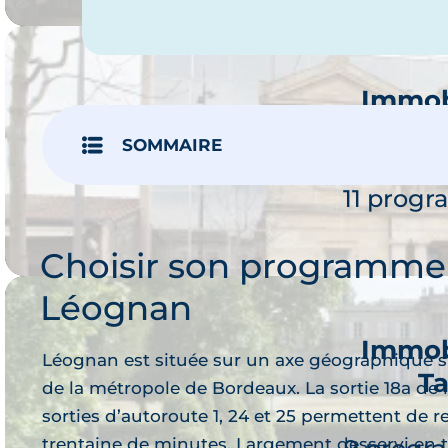
Immob
P
SOMMAIRE
Je 
11 prog
Choisir son programme
Léognan
Immob
Léognan est située sur un axe géographique s
T
de la métropole de Bordeaux. La sortie 18a de l
Je 
sorties d’autoroute 1, 24 et 25 permettent de re
trentaine de minutes. Largement desservi en 