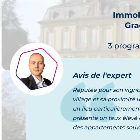
Immob
Gra
Je 
3 progr
Avis
de l'expert
Réputée pour son vignob
Immob
village et sa proximit
Villen
un lieu particulièrement 
Je 
présente un taux élevé 
16 prog
des appartements souve