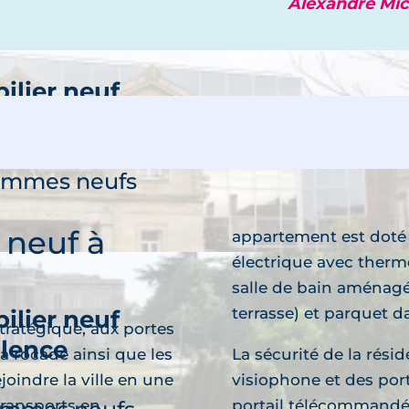
Alexandre Mic
ilier neuf
essac
découvre
rammes neufs
 neuf à
appartement est doté 
électrique avec therm
salle de bain aménagée
terrasse) et parquet d
ilier neuf
tratégique, aux portes
alence
a rocade ainsi que les
La sécurité de la rési
découvre
joindre la ville en une
visiophone et des port
transports en
portail télécommandé