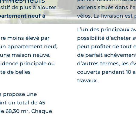
ammes neufs
itif de plus à ajouter
aériens situés dans l
artement neuf à
vélos. La livraison est
L’un des principaux a
e moins élevé par
possibilité d’acheter
 un appartement neuf,
peut profiter de tout 
r une maison neuve.
de parfait achèvement
découvre
idence principale ou
d’autres termes, les 
te de belles
couverts pendant 10 a
travaux.
on propose une
nt un total de 45
de 68,30 m². Chaque