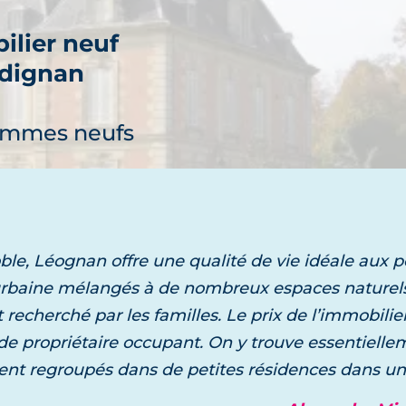
ilier neuf
dignan
découvre
ammes neufs
le, Léognan offre une qualité de vie idéale aux po
ilier neuf
é urbaine mélangés à de nombreux espaces nature
ave-d'Ornon
recherché par les familles. Le prix de l’immobilier 
découvre
de propriétaire occupant. On y trouve essentielle
rammes neufs
nt regroupés dans de petites résidences dans un