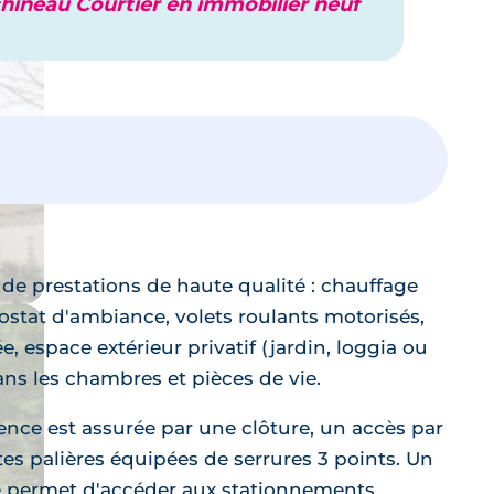
hineau Courtier en immobilier neuf
de prestations de haute qualité : chauffage
ostat d'ambiance, volets roulants motorisés,
, espace extérieur privatif (jardin, loggia ou
ans les chambres et pièces de vie.
dence est assurée par une clôture, un accès par
es palières équipées de serrures 3 points. Un
 permet d'accéder aux stationnements