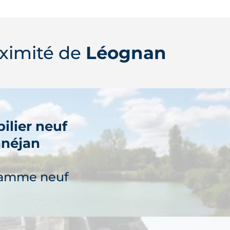
ognan peut compter son large
sements professionnels qui
.
ximité de
Léognan
ilier neuf
néjan
ramme neuf