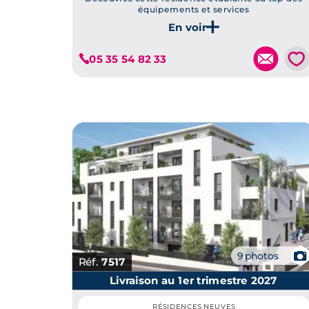
équipements et services
Je découvre ce programme
💗
05 35 54 82 33
📷
9 photos
Réf.
7517
Livraison au 1er trimestre 2027
RÉSIDENCES NEUVES