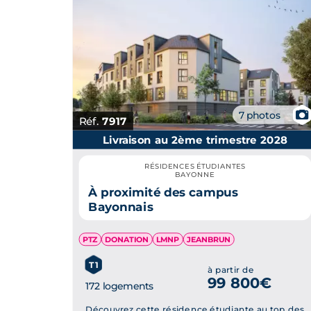
📷
7 photos
Réf.
7917
Livraison au 2ème trimestre 2028
RÉSIDENCES ÉTUDIANTES
BAYONNE
À proximité des campus
Bayonnais
PTZ
DONATION
LMNP
JEANBRUN
T1
à partir de
99 800€
172 logements
Découvrez cette résidence étudiante au top des