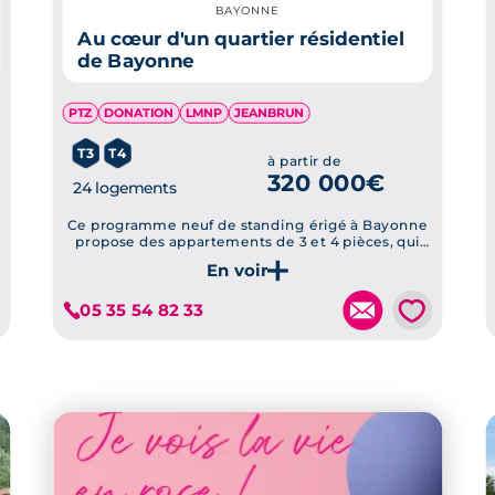
BAYONNE
Au cœur d'un quartier résidentiel
de Bayonne
PTZ
DONATION
LMNP
JEANBRUN
T3
T4
à partir de
320 000€
24 logements
Ce programme neuf de standing érigé à Bayonne
propose des appartements de 3 et 4 pièces, qui
seront prêts à être habités au premier trimestre
de 2025.
Je découvre ce programme
💗
05 35 54 82 33