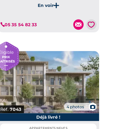
jardins privatifs et respectant les normes
énergétiques RE2020.
Je découvre ce programme
💗
05 35 54 82 33
📷
4 photos
Réf.
7043
Déjà livré !
APPARTEMENTS NEUFS