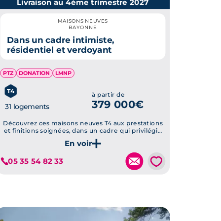
Livraison au 4ème trimestre 2027
MAISONS NEUVES
BAYONNE
Dans un cadre intimiste,
résidentiel et verdoyant
PTZ
DONATION
LMNP
T4
à partir de
379 000€
31 logements
Découvrez ces maisons neuves T4 aux prestations
et finitions soignées, dans un cadre qui privilégie
la tranquillité
Je découvre ce programme
💗
05 35 54 82 33