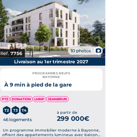
📷
10 photos
Réf.
7756
Livraison au 1er trimestre 2027
PROGRAMMES NEUFS
BAYONNE
À 9 min à pied de la gare
PTZ
DONATION
LMNP
JEANBRUN
T2
T3
T4
à partir de
299 000€
46 logements
Un programme immobilier moderne à Bayonne,
offrant des appartements lumineux avec balcons,