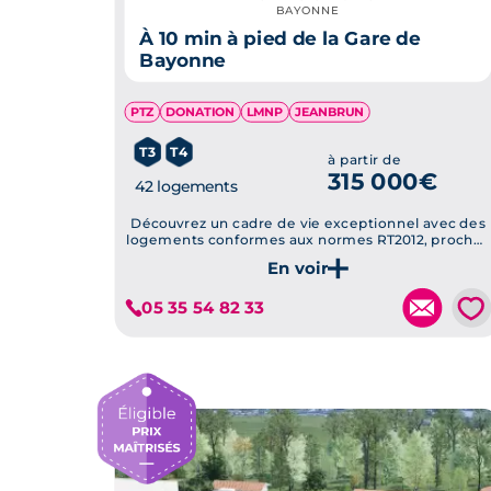
BAYONNE
À 10 min à pied de la Gare de
Bayonne
PTZ
DONATION
LMNP
JEANBRUN
T3
T4
à partir de
315 000€
42 logements
Découvrez un cadre de vie exceptionnel avec des
logements conformes aux normes RT2012, proches
du centre-ville et des espaces verts.
Je découvre ce programme
💗
05 35 54 82 33