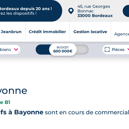
45, rue Georges
 Bordeaux depuis 20 ans !
📍
Bonnac
z les dispositifs !
33000 Bordeaux
i Jeanbrun
Crédit immobilier
Gestion locative
Agenc
BUDGET
 biens
Pièces
600 000€
yonne
e B1
ufs à Bayonne
sont en cours de commercial