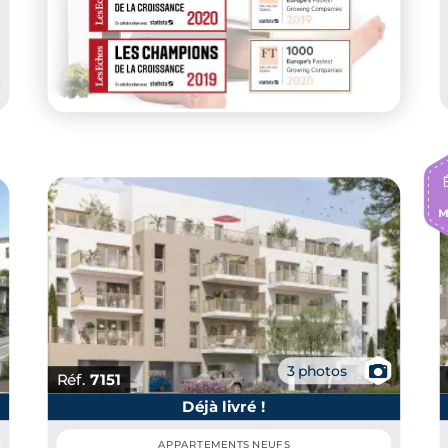
📷
3 photos
Réf.
7151
Déjà livré !
APPARTEMENTS NEUFS