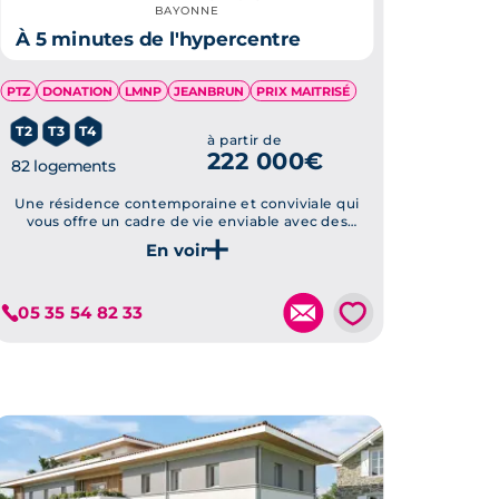
BAYONNE
À 5 minutes de l'hypercentre
PTZ
DONATION
LMNP
JEANBRUN
PRIX MAITRISÉ
T2
T3
T4
à partir de
222 000€
82 logements
Une résidence contemporaine et conviviale qui
vous offre un cadre de vie enviable avec des
appartements neufs du T2 au T5, livrables au 3ème
trimestre 2025.
Je découvre ce programme
💗
05 35 54 82 33