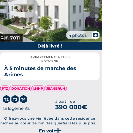
📷
4 photos
Réf.
7011
Déjà livré !
APPARTEMENTS NEUFS
BAYONNE
À 5 minutes de marche des
Arènes
PTZ
DONATION
LMNP
JEANBRUN
T2
T3
T4
à partir de
390 000€
13 logements
Offrez-vous une vie rêvée dans cette résidence
nichée au cœur de l'un des quartiers les plus prisés
de Bayonne.