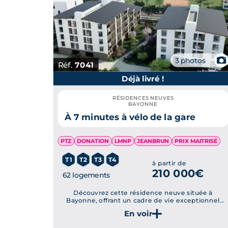
📷
3 photos
Réf.
7041
Déjà livré !
RÉSIDENCES NEUVES
BAYONNE
À 7 minutes à vélo de la gare
PTZ
DONATION
LMNP
JEANBRUN
PRIX MAITRISÉ
T1
T2
T3
T4
à partir de
210 000€
62 logements
Découvrez cette résidence neuve située à
Bayonne, offrant un cadre de vie exceptionnel
avec des appartements lumineux, confortables et
bien agencés, prêts à vous accueillir dès le 3ème
trimestre 2025.