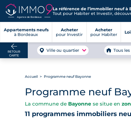
La référence de l’immobilier neuf à
Tout pour Habiter et Investir, découvre
Agence de Bordeaux
Appartements neufs
Acheter
Acheter
Lo
à Bordeaux
pour Investir
pour Habiter
Ville ou quartier
Tous les
RETOUR
CARTE
Accueil
Programme neuf Bayonne
Programme neuf Ba
La commune de
Bayonne
se situe en
zon
11 programmes immobiliers ne