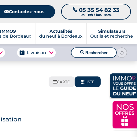
05 35 54 82 33
📞
📧
Contactez-nous
9h - 19h / lun.- sam.
IMMO9
Actualités
Simulateurs
e de Bordeaux
du neuf à Bordeaux
Outils et recherche
🔍
Livraison
Rechercher
CARTE
LISTE
🌍
📋
NOS
OFFRES
isation
🎁