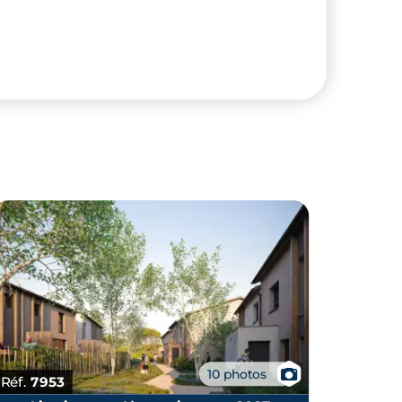
📷
10 photos
Réf.
7953