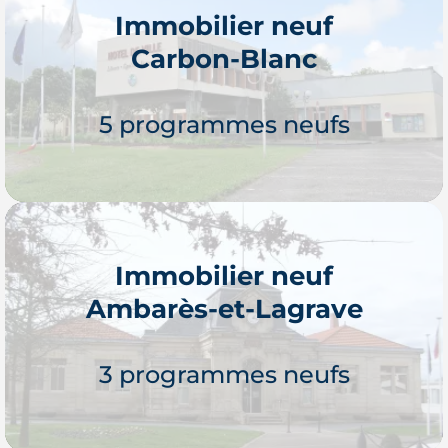
neufs
du deux aux quatre pièces
Immobilier neuf
accessibles à 173 000 €. L’occasion d’être
Carbon-Blanc
propriétaire d’un bien
immobilier neuf en
Je découvre
périphérie de Bordeaux
.
5 programmes neufs
Immobilier neuf
Ambarès-et-Lagrave
Je découvre
3 programmes neufs