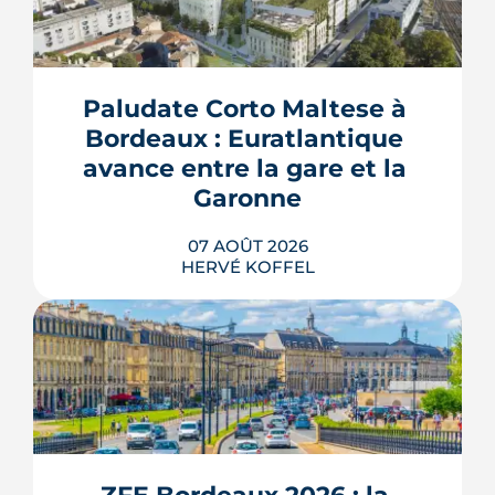
Paludate Corto Maltese à 
Bordeaux : Euratlantique 
avance entre la gare et la 
Garonne
07 AOÛT 2026
HERVÉ KOFFEL
Entre la gare Saint-Jean et le fleuve, un
ancien secteur d'entrepôts et de chais
devient l'une des vitrines de Bordeaux
Euratlantique. Promenade végétalisée,
chantier Canopia, futur parc Descas :