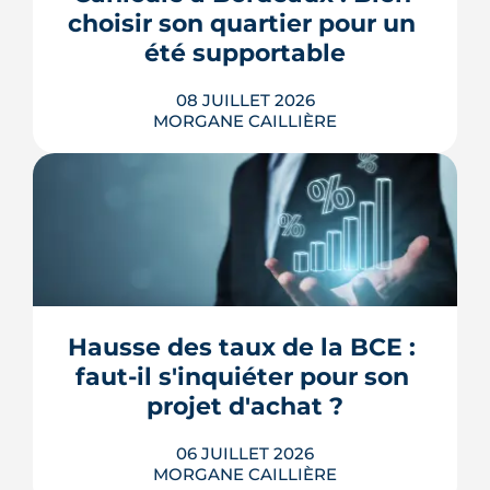
touche à tous les étages de la politique
choisir son quartier pour un 
du logement. Décryptage mesur...
été supportable
LIRE L'ARTICLE
08 JUILLET 2026
MORGANE CAILLIÈRE
À Bordeaux, deux logements au plan
identique n'offrent pas le même
confort d'été selon leur adresse :
Météo-France mesure jusqu'à 4,4 °C
d'écart entre la ville et sa campagne les
nuits d'été, et les cartes de la Métropole
Hausse des taux de la BCE : 
distinguent un centre minéral d'un
faut-il s'inquiéter pour son 
secteur arboré. Densité du b...
projet d'achat ?
LIRE L'ARTICLE
06 JUILLET 2026
MORGANE CAILLIÈRE