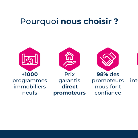
Programmes neufs Lanton (1)
Programmes neufs Salaunes (1)
Programmes neufs Marcheprime (1)
Programmes neufs Mios (1)
Pourquoi
nous choisir ?
Programmes neufs Ondres (1)
Programmes neufs Salles (1)
Programmes neufs Urrugne (1)
🗺
🏘
🤝
+1000
Prix
98%
des
programmes
garantis
promoteurs
in
immobiliers
direct
nous font
neufs
promoteurs
confiance