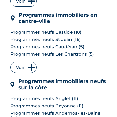
Voir
Programmes neufs Floirac (7)
Programmes neufs Le Bouscat (6)
Programmes immobiliers en
Programmes neufs Cenon (6)
centre-ville
Programmes neufs Lormont (6)
Programmes neufs Le Taillan-Médoc (6)
Programmes neufs Bastide (18)
Programmes neufs Carbon-Blanc (5)
Programmes neufs St Jean (16)
Programmes neufs Parempuyre (5)
Programmes neufs Caudéran (5)
Programmes neufs Artigues-près-
Programmes neufs Les Chartrons (5)
Bordeaux (4)
Programmes neufs Lac (5)
Programmes neufs Bègles (4)
Voir
Programmes neufs Les Capucins (3)
Programmes neufs Blanquefort (4)
Programmes neufs St Seurin (3)
Programmes immobiliers neufs
Programmes neufs Ambarès-et-Lagrave
Programmes neufs Bacalan (1)
(3)
sur la côte
Programmes neufs Hotel de ville
Programmes neufs Gradignan (3)
Quinconces (1)
Programmes neufs Anglet (11)
Programmes neufs Saint-Médard-en-
Programmes neufs Bayonne (11)
Jalles (3)
Programmes neufs Andernos-les-Bains
Programmes neufs Martignas-sur-Jalle (2)