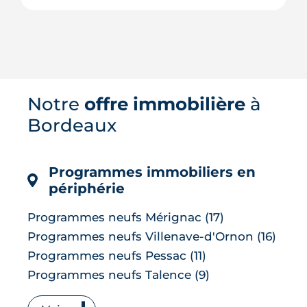
La Banque centrale européenne a
relevé ses taux le 11 juin 2026, sa
première hausse depuis 2023. Mais
Notre
offre immobilière
à
contre toute attente, les taux de crédit
immobilier n'ont presque pas bougé.
Bordeaux
On fait le point sur ce qui change
vraiment pour votre projet d'achat et
sur les conditions d'emprunt cet été.
Programmes immobiliers en
LIRE L'ARTICLE
périphérie
Programmes neufs Mérignac (17)
Programmes neufs Villenave-d'Ornon (16)
Programmes neufs Pessac (11)
Programmes neufs Talence (9)
Programmes neufs Bruges (7)