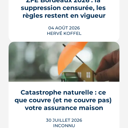
ZFE Bordeaux 2026 : la 
voici où en est ce morceau de ville en
suppression censurée, les 
train de se recoudre.
règles restent en vigueur
LIRE L'ARTICLE
04 AOÛT 2026
HERVÉ KOFFEL
La fin des zones à faibles émissions a
fait la une au printemps 2026, avant
d'être effacée par le Conseil
constitutionnel. À Bordeaux, la ZFE
tient toujours et la vignette Crit'Air
Catastrophe naturelle : ce 
reste la clé d'entrée dans l'intra-rocade.
que couvre (et ne couvre pas) 
LIRE L'ARTICLE
votre assurance maison
30 JUILLET 2026
INCONNU