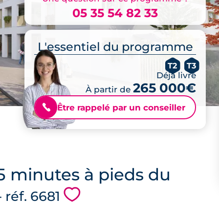
05 35 54 82 33
L'essentiel du programme
T2
T3
Déjà livré
265 000€
À partir de
Être rappelé par un conseiller
📞
 5 minutes à pieds du
💗
- réf. 6681