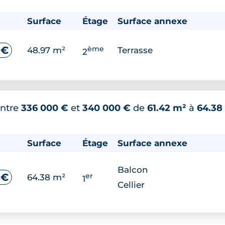
Surface
Étage
Surface annexe
ème
 €
48.97 m²
Terrasse
2
ntre
336 000 €
et
340 000 €
de
61.42 m²
à
64.38
Surface
Étage
Surface annexe
Balcon
er
 €
64.38 m²
1
Cellier