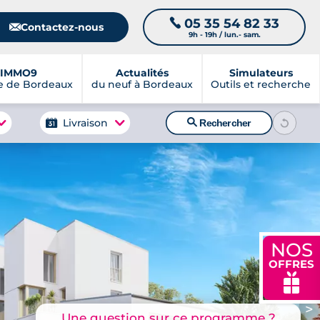
05 35 54 82 33
📞
📧
Contactez-nous
9h - 19h / lun.- sam.
IMMO9
Actualités
Simulateurs
e de Bordeaux
du neuf à Bordeaux
Outils et recherche
🔍
Livraison
Rechercher
NOS
OFFRES
🎁
>
Une question sur ce programme ?