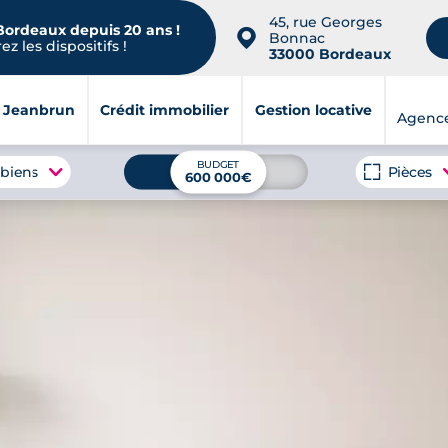
45, rue Georges
 Bordeaux depuis 20 ans !
📍
Bonnac
z les dispositifs !
33000 Bordeaux
i Jeanbrun
Crédit immobilier
Gestion locative
Agenc
BUDGET
 biens
Pièces
600 000€