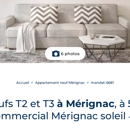
6 photos
Accueil
Appartement neuf Mérignac
mandat-6681
fs T2 et T3
à Mérignac
, à
ommercial Mérignac soleil