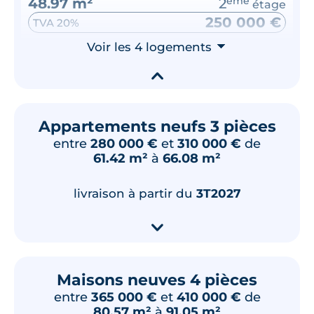
48.97 m²
2
ème
étage
250 000 €
TVA 20%
Surface annexe
Voir les 4 logements
Orientation
⮟
Terrasse
Ouest
▾
🗞
📞
Appartements neufs 3 pièces
entre
280 000 €
et
310 000 €
de
Lot
C202
61.42 m²
à
66.08 m²
57.92 m²
2
ème
étage
275 000 €
TVA 20%
livraison à partir du
3T2027
Surface annexe
Orientation
▾
Terrasse
Ouest
🗞
📞
Maisons neuves 4 pièces
entre
365 000 €
et
410 000 €
de
80.57 m²
à
91.05 m²