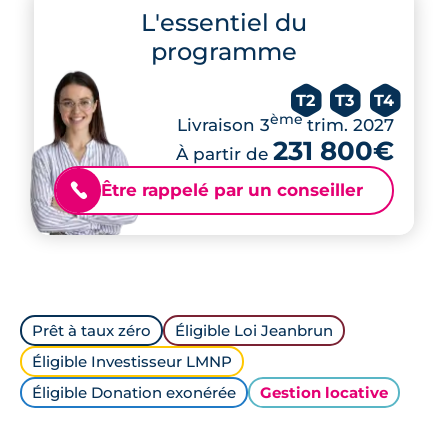
L'essentiel du
programme
T2
T3
T4
ème
Livraison 3
trim. 2027
231 800€
À partir de
Être rappelé par un conseiller
📞
Prêt à taux zéro
Éligible Loi Jeanbrun
Éligible Investisseur LMNP
Éligible Donation exonérée
Gestion locative