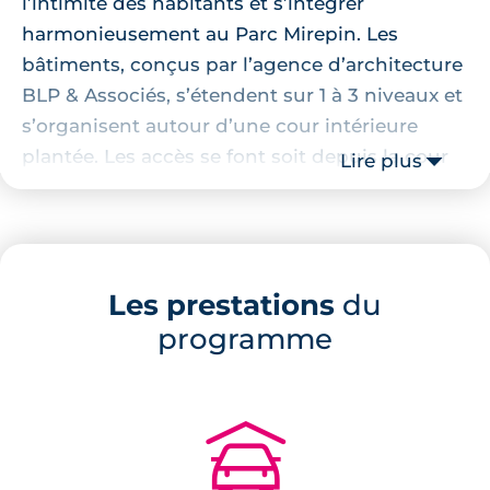
l’intimité des habitants et s’intégrer
harmonieusement au Parc Mirepin. Les
bâtiments, conçus par l’agence d’architecture
BLP & Associés, s’étendent sur 1 à 3 niveaux et
s’organisent autour d’une cour intérieure
plantée. Les accès se font soit depuis la cour
Lire plus
centrale, soit par des coursives aux étages, et
le stationnement est entièrement relégué en
sous‑sol afin de préserver la qualité des
espaces extérieurs et limiter la circulation
Les prestations
du
automobile.
programme
Chaque logement dispose d’un ou deux
extérieurs (jardins privatifs, balcons, loggias
ou terrasses). Le programme comprend
9
🚗
appartements (T2–T3) répartis sur trois
niveaux et 7 maisons en duplex (T4)
, pensées