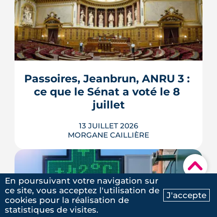
Verrous tournés, voisins prévenus,
boîte aux lettres sous contrôle : une
grande partie de la protection d'un
logement repose sur des habitudes qui
ne coûtent rien. Démonstration en 10
gestes gratuits ou à moins de 50 €,
Passoires, Jeanbrun, ANRU 3 : 
inspirés des conseils officiels de la
ce que le Sénat a voté le 8 
police et de la gendarmerie, mon...
juillet
LIRE L'ARTICLE
13 JUILLET 2026
MORGANE CAILLIÈRE
▾
En poursuivant votre navigation sur
Passoires thermiques louables sous
ce site, vous acceptez l'utilisation de
conditions, amortissement Jeanbrun
J'accepte
cookies pour la réalisation de
Ma recherche
Contactez-nous
étendu, ANRU 3 doté de 5 milliards
5
/5
statistiques de visites.
d'euros, permis dérogatoires, maires
Lola M.
|
le 4 Juin 2025