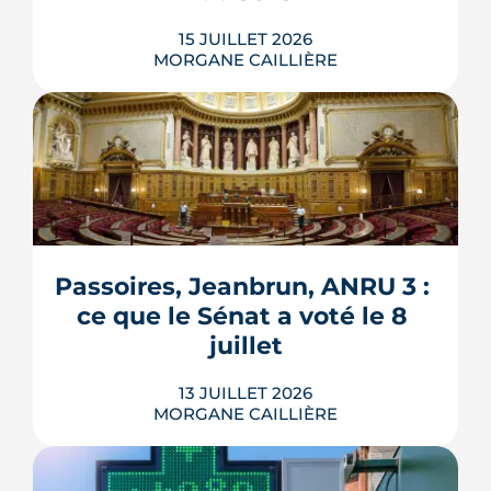
15 JUILLET 2026
MORGANE CAILLIÈRE
Verrous tournés, voisins prévenus,
boîte aux lettres sous contrôle : une
grande partie de la protection d'un
logement repose sur des habitudes qui
ne coûtent rien. Démonstration en 10
gestes gratuits ou à moins de 50 €,
Passoires, Jeanbrun, ANRU 3 : 
inspirés des conseils officiels de la
ce que le Sénat a voté le 8 
police et de la gendarmerie, mon...
juillet
LIRE L'ARTICLE
13 JUILLET 2026
MORGANE CAILLIÈRE