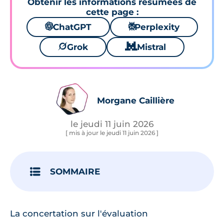
Obtenir les informations résumées de
cette page :
🌌
ChatGPT
⚙
Perplexity
🪐
Grok
🐱
Mistral
Morgane Caillière
le jeudi 11 juin 2026
[ mis à jour le jeudi 11 juin 2026 ]
SOMMAIRE
La concertation sur l'évaluation