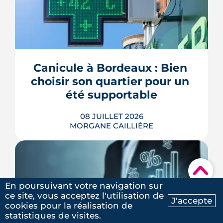
Passoires thermiques louables sous
conditions, amortissement Jeanbrun
étendu, ANRU 3 doté de 5 milliards
d'euros, permis dérogatoires, maires
renforcés sur les attributions HLM : le
Sénat a voté le 8 juillet un texte qui
Canicule à Bordeaux : Bien 
touche à tous les étages de la politique
choisir son quartier pour un 
du logement. Décryptage mesur...
été supportable
LIRE L'ARTICLE
08 JUILLET 2026
MORGANE CAILLIÈRE
▾
À Bordeaux, deux logements au plan
En poursuivant votre navigation sur
identique n'offrent pas le même
ce site, vous acceptez l'utilisation de
confort d'été selon leur adresse :
J'accepte
cookies pour la réalisation de
Météo-France mesure jusqu'à 4,4 °C
Ma recherche
Contactez-nous
statistiques de visites.
d'écart entre la ville et sa campagne les