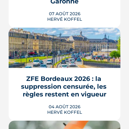
Garonne
07 AOÛT 2026
HERVÉ KOFFEL
Entre la gare Saint-Jean et le fleuve, un
ancien secteur d'entrepôts et de chais
devient l'une des vitrines de Bordeaux
Euratlantique. Promenade végétalisée,
ZFE Bordeaux 2026 : la 
chantier Canopia, futur parc Descas :
voici où en est ce morceau de ville en
suppression censurée, les 
train de se recoudre.
règles restent en vigueur
LIRE L'ARTICLE
04 AOÛT 2026
HERVÉ KOFFEL