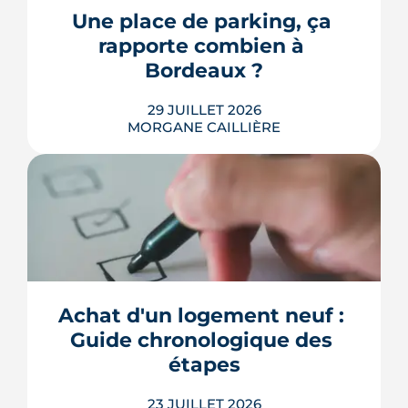
récemment réformées. Ce guide fait le
Une place de parking, ça 
point, à jour de juillet 2026, sur vos
rapporte combien à 
droits et ...
Bordeaux ?
LIRE L'ARTICLE
29 JUILLET 2026
MORGANE CAILLIÈRE
Combien rapporte une place de
parking à Bordeaux ? Prix de location
par quartier, calcul du rendement,
fiscalité 2026 et pièges à éviter avant de
Achat d'un logement neuf : 
louer.
Guide chronologique des 
LIRE L'ARTICLE
étapes
23 JUILLET 2026