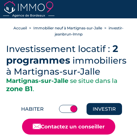
RETOUR
Agence de Bordeaux
Accueil
Immobilier neuf à Martignas-sur-Jalle
investir-
jeanbrun-lmnp
2
Investissement locatif :
programmes
immobiliers
à Martignas-sur-Jalle
Martignas-sur-Jalle
se situe dans la
zone B1
.
HABITER
INVESTIR
📧
Contactez un conseiller