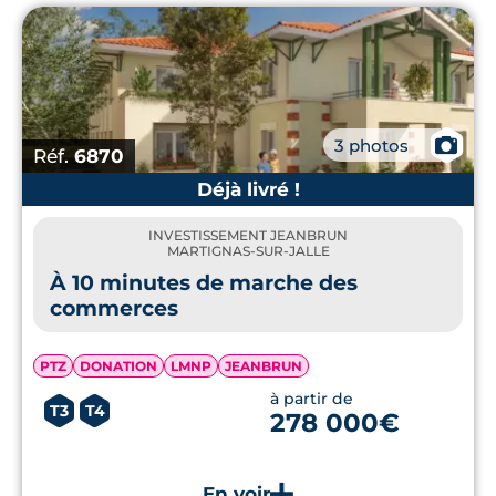
📷
3 photos
Réf.
6870
Déjà livré !
INVESTISSEMENT JEANBRUN
MARTIGNAS-SUR-JALLE
À 10 minutes de marche des
commerces
PTZ
DONATION
LMNP
JEANBRUN
à partir de
T3
T4
278 000€