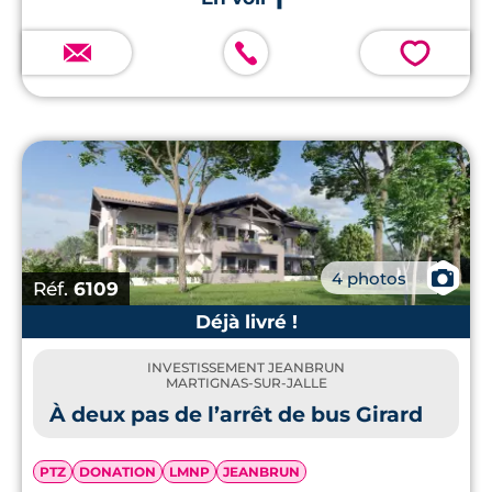
💗
📷
4 photos
Réf.
6109
Déjà livré !
INVESTISSEMENT JEANBRUN
MARTIGNAS-SUR-JALLE
À deux pas de l’arrêt de bus Girard
PTZ
DONATION
LMNP
JEANBRUN