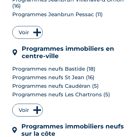
(16)
Programmes Jeanbrun Pessac (11)
Programmes Jeanbrun Talence (9)
Programmes Jeanbrun Bruges (7)
Voir
Programmes Jeanbrun Floirac (7)
Programmes immobiliers en
Programmes Jeanbrun Le Bouscat (6)
centre-ville
Programmes Jeanbrun Cenon (6)
Programmes Jeanbrun Lormont (6)
Programmes neufs Bastide (18)
Programmes Jeanbrun Le Taillan-Médoc
Programmes neufs St Jean (16)
(6)
Programmes neufs Caudéran (5)
Programmes Jeanbrun Carbon-Blanc (5)
Programmes neufs Les Chartrons (5)
Programmes Jeanbrun Parempuyre (5)
Programmes neufs Lac (5)
Programmes Jeanbrun Artigues-près-
Voir
Programmes neufs Les Capucins (3)
Bordeaux (4)
Programmes neufs St Seurin (3)
Programmes Jeanbrun Bègles (4)
Programmes immobiliers neufs
Programmes neufs Bacalan (1)
Programmes Jeanbrun Blanquefort (4)
sur la côte