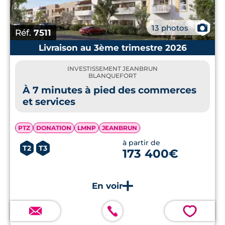
📷
13 photos
Réf.
7511
Livraison au 3ème trimestre 2026
INVESTISSEMENT JEANBRUN
BLANQUEFORT
À 7 minutes à pied des commerces
et services
PTZ
DONATION
LMNP
JEANBRUN
à partir de
T2
T3
173 400€
💗