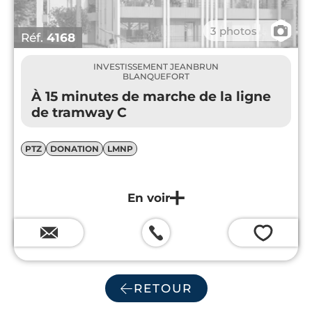
📷
3 photos
Réf.
4168
INVESTISSEMENT JEANBRUN
BLANQUEFORT
À 15 minutes de marche de la ligne
de tramway C
PTZ
DONATION
LMNP
💗
RETOUR