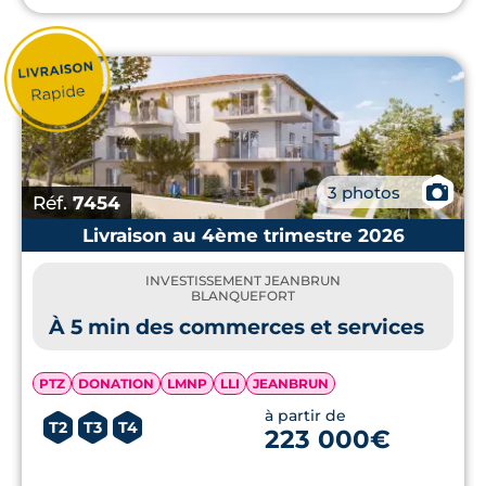
📷
3 photos
Réf.
7454
Livraison au 4ème trimestre 2026
INVESTISSEMENT JEANBRUN
BLANQUEFORT
À 5 min des commerces et services
PTZ
DONATION
LMNP
LLI
JEANBRUN
à partir de
T2
T3
T4
223 000€