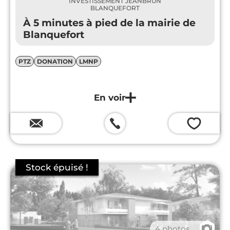
INVESTISSEMENT JEANBRUN
BLANQUEFORT
À 5 minutes à pied de la mairie de
Blanquefort
PTZ
DONATION
LMNP
💗
📷
4 photos