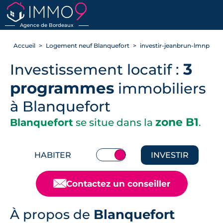
RETOUR
Agence de Bordeaux
Accueil
Logement neuf Blanquefort
investir-jeanbrun-lmnp
3
Investissement locatif :
programmes
immobiliers
à Blanquefort
zone B1
Blanquefort
se situe dans la
.
HABITER
INVESTIR
📧
Contactez un conseiller
À propos de
Blanquefort