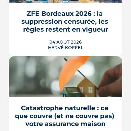
ZFE Bordeaux 2026 : la 
suppression censurée, les 
règles restent en vigueur
04 AOÛT 2026
HERVÉ KOFFEL
La fin des zones à faibles émissions a
fait la une au printemps 2026, avant
d'être effacée par le Conseil
constitutionnel. À Bordeaux, la ZFE
tient toujours et la vignette Crit'Air
Catastrophe naturelle : ce 
reste la clé d'entrée dans l'intra-rocade.
que couvre (et ne couvre pas) 
LIRE L'ARTICLE
votre assurance maison