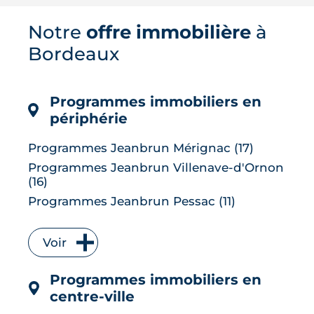
hectares d'espaces naturels, son
campus, son pôle hospitalier et sa
Notre
offre immobilière
à
desserte en tramway. Tour d'horizon de
Bordeaux
ses quartiers, de son cadre de vie et de
son marché immobilier pour qui
envisage de ...
Programmes immobiliers en
LIRE L'ARTICLE
périphérie
Programmes Jeanbrun Mérignac (17)
Programmes Jeanbrun Villenave-d'Ornon
(16)
Programmes Jeanbrun Pessac (11)
Programmes Jeanbrun Talence (9)
Programmes Jeanbrun Bruges (7)
Voir
Programmes Jeanbrun Floirac (7)
Programmes immobiliers en
Programmes Jeanbrun Le Bouscat (6)
centre-ville
Programmes Jeanbrun Cenon (6)