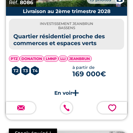
Réf.
8086
Livraison au 2ème trimestre 2028
INVESTISSEMENT JEANBRUN
BASSENS
Quartier résidentiel proche des
commerces et espaces verts
PTZ
DONATION
LMNP
LLI
JEANBRUN
à partir de
T2
T3
T4
169 000€
💗