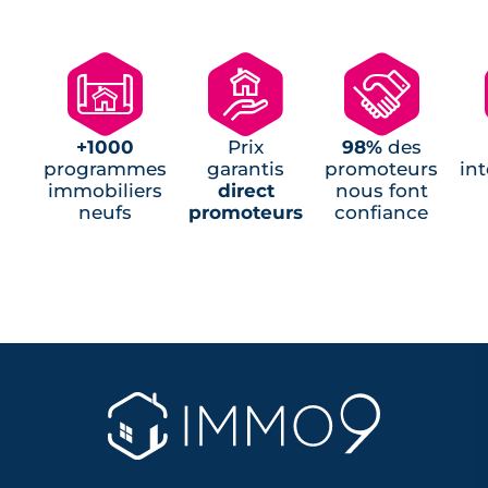
Programmes Jeanbrun Ondres (1)
Programmes neufs Salles (1)
🗺
🏘
🤝
Programmes Jeanbrun Urrugne (1)
+1000
Prix
98%
des
programmes
garantis
promoteurs
in
immobiliers
direct
nous font
neufs
promoteurs
confiance