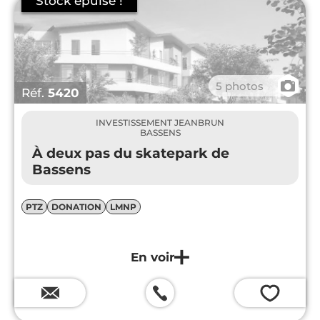
📷
5 photos
Réf.
5420
INVESTISSEMENT JEANBRUN
BASSENS
À deux pas du skatepark de
Bassens
PTZ
DONATION
LMNP
💗