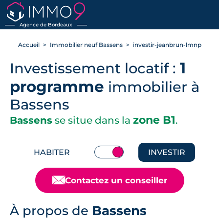
RETOUR
Agence de Bordeaux
Accueil
Immobilier neuf Bassens
investir-jeanbrun-lmnp
1
Investissement locatif :
programme
immobilier à
Bassens
zone B1
Bassens
se situe dans la
.
HABITER
INVESTIR
📧
Contactez un conseiller
À propos de
Bassens