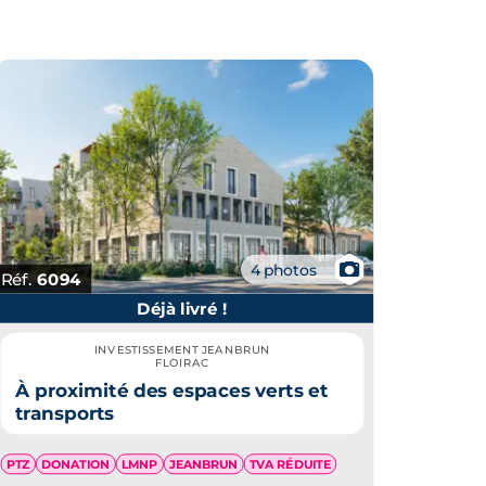
📷
4 photos
Réf.
6094
Déjà livré !
INVESTISSEMENT JEANBRUN
FLOIRAC
À proximité des espaces verts et
transports
PTZ
DONATION
LMNP
JEANBRUN
TVA RÉDUITE