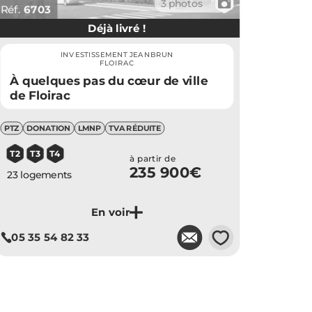
📷
3 photos
Réf.
6703
Déjà livré !
INVESTISSEMENT JEANBRUN
FLOIRAC
À quelques pas du cœur de ville
de Floirac
PTZ
DONATION
LMNP
TVA RÉDUITE
T2
T3
T4
à partir de
235 900€
23 logements
💗
05 35 54 82 33
Je découvre ce programme