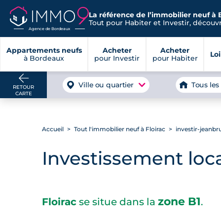
La référence de l’immobilier neuf à
Tout pour Habiter et Investir, découvre
Agence de Bordeaux
Appartements neufs
Acheter
Acheter
Lo
à Bordeaux
pour Investir
pour Habiter
Ville ou quartier
Tous les
RETOUR
CARTE
Accueil
Tout l'immobilier neuf à Floirac
investir-jeanb
Investissement loca
zone B1
Floirac
se situe dans la
.