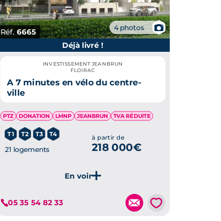
📷
4 photos
Réf.
6665
Déjà livré !
INVESTISSEMENT JEANBRUN
FLOIRAC
A 7 minutes en vélo du centre-
ville
PTZ
DONATION
LMNP
JEANBRUN
TVA RÉDUITE
T1
T2
T3
T4
à partir de
218 000€
21 logements
Je découvre ce programme
💗
05 35 54 82 33