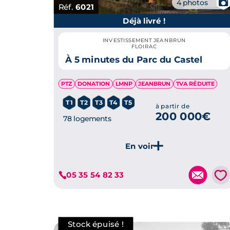
📷
4 photos
Réf.
6021
Déjà livré !
INVESTISSEMENT JEANBRUN
FLOIRAC
À 5 minutes du Parc du Castel
PTZ
DONATION
LMNP
JEANBRUN
TVA RÉDUITE
T1
T2
T3
T4
T5
à partir de
200 000€
78 logements
💗
05 35 54 82 33
Je découvre ce programme