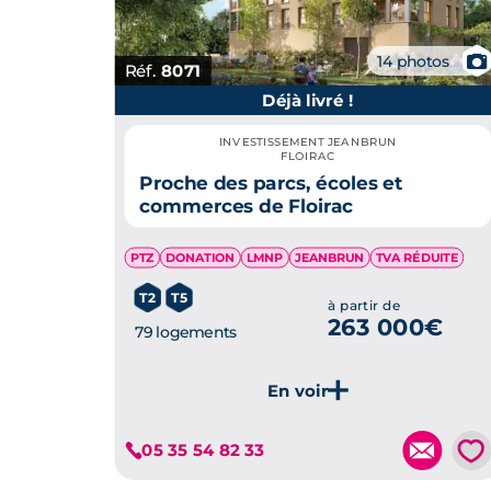
📷
14 photos
Réf.
8071
Déjà livré !
INVESTISSEMENT JEANBRUN
FLOIRAC
Proche des parcs, écoles et
commerces de Floirac
PTZ
DONATION
LMNP
JEANBRUN
TVA RÉDUITE
T2
T5
à partir de
263 000€
79 logements
Je découvre ce programme
💗
05 35 54 82 33