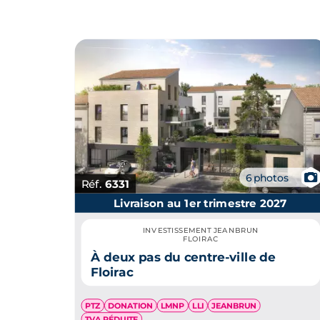
📷
6 photos
Réf.
6331
Livraison au 1er trimestre 2027
INVESTISSEMENT JEANBRUN
FLOIRAC
À deux pas du centre-ville de
Floirac
PTZ
DONATION
LMNP
LLI
JEANBRUN
TVA RÉDUITE