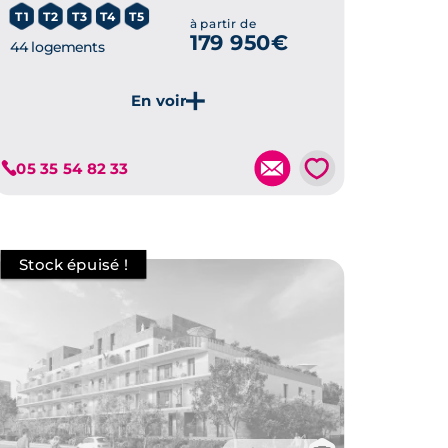
T1
T2
T3
T4
T5
à partir de
179 950€
44 logements
Je découvre ce programme
💗
05 35 54 82 33