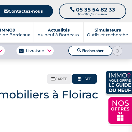
05 35 54 82 33
📞
📧
Contactez-nous
9h - 19h / lun.- sam.
IMMO9
Actualités
Simulateurs
e de Bordeaux
du neuf à Bordeaux
Outils et recherche
🔍
Livraison
Rechercher
CARTE
LISTE
🌍
📋
obiliers à Floirac
NOS
OFFRES
🎁