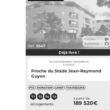
🎥
1 vidéo
📷
5 photos
Réf.
5547
Déjà livré !
INVESTISSEMENT JEANBRUN
FLOIRAC
Proche du Stade Jean-Raymond
Guyon
PTZ
DONATION
LMNP
TVA RÉDUITE
T1
T3
T4
T5
à partir de
189 520€
40 logements