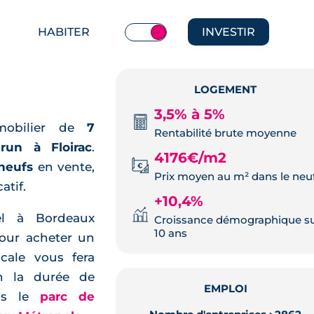
HABITER
INVESTIR
LOGEMENT
3,5% à 5%
mobilier de
7
Rentabilité brute moyenne
brun à Floirac
.
4176€/m2
neufs
en vente,
Prix moyen au m² dans le neu
atif.
+10,4%
el à Bordeaux
Croissance démographique s
10 ans
pour acheter un
scale vous fera
on la durée de
EMPLOI
ans le
parc de