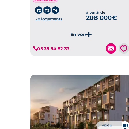
T2
T3
T4
à partir de
208 000€
28 logements
Je découvre ce programme
💗
05 35 54 82 33
🎥
1 vidéo