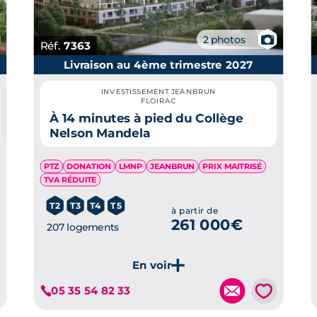
📷
2 photos
Réf.
7363
Livraison au 4ème trimestre 2027
INVESTISSEMENT JEANBRUN
FLOIRAC
À 14 minutes à pied du Collège
Nelson Mandela
PTZ
DONATION
LMNP
JEANBRUN
PRIX MAITRISÉ
TVA RÉDUITE
T2
T3
T4
T5
à partir de
261 000€
207 logements
Je découvre ce programme
💗
05 35 54 82 33