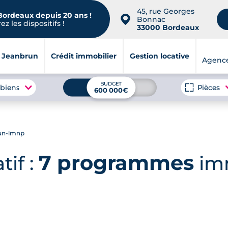
45, rue Georges
 Bordeaux depuis 20 ans !
📍
Bonnac
z les dispositifs !
33000 Bordeaux
i Jeanbrun
Crédit immobilier
Gestion locative
Agenc
BUDGET
 biens
Pièces
600 000€
run-lmnp
7 programmes
tif :
imm