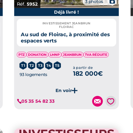
📷
3 photos
Réf.
5952
Déjà livré !
INVESTISSEMENT JEANBRUN
FLOIRAC
Au sud de Floirac, à proximité des
espaces verts
PTZ
DONATION
LMNP
JEANBRUN
TVA RÉDUITE
T1
T2
T3
T4
T5
à partir de
182 000€
93 logements
💗
05 35 54 82 33
Je découvre ce programme