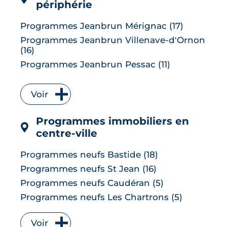
périphérie
Programmes Jeanbrun Mérignac (17)
Programmes Jeanbrun Villenave-d'Ornon
(16)
Programmes Jeanbrun Pessac (11)
Programmes Jeanbrun Talence (9)
Programmes Jeanbrun Bruges (7)
Voir
Programmes Jeanbrun Floirac (7)
Programmes immobiliers en
Programmes Jeanbrun Le Bouscat (6)
centre-ville
Programmes Jeanbrun Cenon (6)
Programmes Jeanbrun Lormont (6)
Programmes neufs Bastide (18)
Programmes Jeanbrun Le Taillan-Médoc
Programmes neufs St Jean (16)
(6)
Programmes neufs Caudéran (5)
Programmes Jeanbrun Carbon-Blanc (5)
Programmes neufs Les Chartrons (5)
Programmes Jeanbrun Parempuyre (5)
Programmes neufs Lac (5)
Programmes Jeanbrun Artigues-près-
Voir
Programmes neufs Les Capucins (3)
Bordeaux (4)