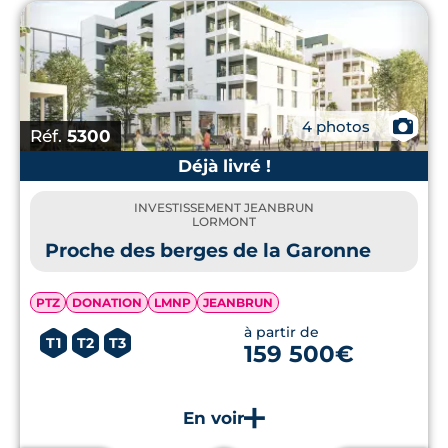
📷
4 photos
Réf.
5300
Déjà livré !
INVESTISSEMENT JEANBRUN
LORMONT
Proche des berges de la Garonne
PTZ
DONATION
LMNP
JEANBRUN
à partir de
T1
T2
T3
159 500€