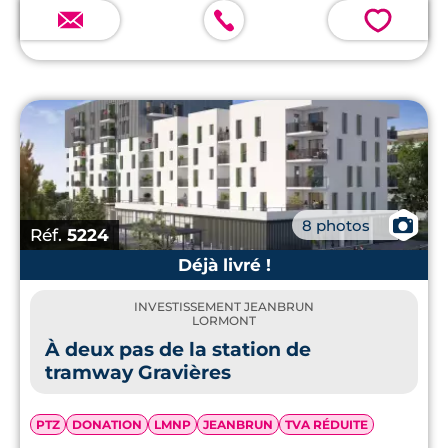
💗
📷
8 photos
Réf.
5224
Déjà livré !
INVESTISSEMENT JEANBRUN
LORMONT
À deux pas de la station de
tramway Gravières
PTZ
DONATION
LMNP
JEANBRUN
TVA RÉDUITE