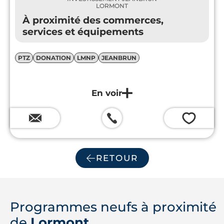
LORMONT
À proximité des commerces,
services et équipements
PTZ
DONATION
LMNP
JEANBRUN
💗
RETOUR
Programmes neufs à proximité
de
Lormont