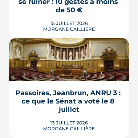
se ruiner : 10 gestes à moins 
LIRE L'ARTICLE
de 50 €
15 JUILLET 2026
MORGANE CAILLIÈRE
Verrous tournés, voisins prévenus,
boîte aux lettres sous contrôle : une
grande partie de la protection d'un
logement repose sur des habitudes qui
ne coûtent rien. Démonstration en 10
gestes gratuits ou à moins de 50 €,
Passoires, Jeanbrun, ANRU 3 : 
inspirés des conseils officiels de la
ce que le Sénat a voté le 8 
police et de la gendarmerie, mon...
juillet
LIRE L'ARTICLE
13 JUILLET 2026
MORGANE CAILLIÈRE