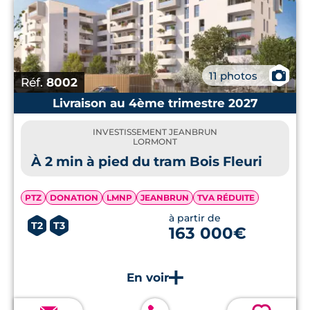
📷
11 photos
Réf.
8002
Livraison au 4ème trimestre 2027
INVESTISSEMENT JEANBRUN
LORMONT
À 2 min à pied du tram Bois Fleuri
PTZ
DONATION
LMNP
JEANBRUN
TVA RÉDUITE
à partir de
T2
T3
163 000€