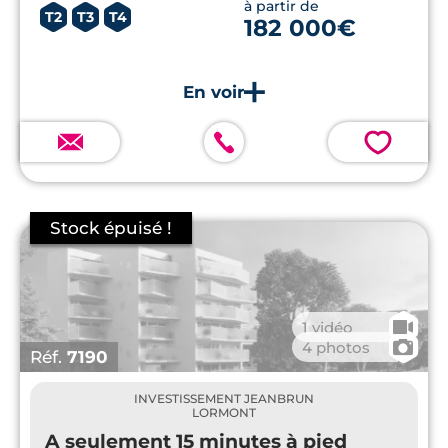
à partir de
T2
T3
T4
182 000€
💗
🎥
1 vidéo
📷
4 photos
Réf.
7190
INVESTISSEMENT JEANBRUN
LORMONT
A seulement 15 minutes à pied