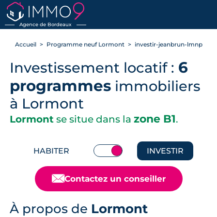
RETOUR
Agence de Bordeaux
Accueil
Programme neuf Lormont
investir-jeanbrun-lmnp
6
Investissement locatif :
programmes
immobiliers
à Lormont
zone B1
Lormont
se situe dans la
.
HABITER
INVESTIR
📧
Contactez un conseiller
À propos de
Lormont