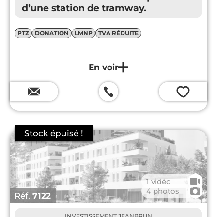
d’une station de tramway.
PTZ
DONATION
LMNP
TVA RÉDUITE
💗
🎥
1 vidéo
📷
4 photos
Réf.
7122
INVESTISSEMENT JEANBRUN