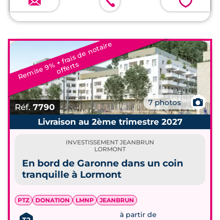
💗
R
e
mi
s
e
9
+ fr
ai
s
d
e
n
o
t
ai
r
e
off
e
r
t
%
s
📷
7 photos
Réf.
7790
Livraison au 2ème trimestre 2027
INVESTISSEMENT JEANBRUN
LORMONT
En bord de Garonne dans un coin
tranquille à Lormont
PTZ
DONATION
LMNP
JEANBRUN
à partir de