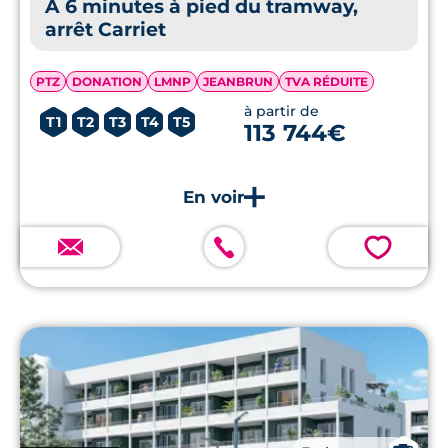
À 6 minutes à pied du tramway,
arrêt Carriet
PTZ
DONATION
LMNP
JEANBRUN
TVA RÉDUITE
à partir de
T1
T2
T3
T4
T5
113 744€
💗