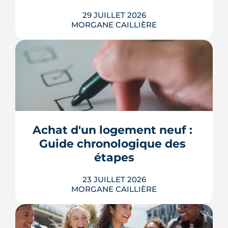
29 JUILLET 2026
MORGANE CAILLIÈRE
Combien rapporte une place de
parking à Bordeaux ? Prix de location
par quartier, calcul du rendement,
fiscalité 2026 et pièges à éviter avant de
Achat d'un logement neuf : 
louer.
Guide chronologique des 
LIRE L'ARTICLE
étapes
23 JUILLET 2026
MORGANE CAILLIÈRE