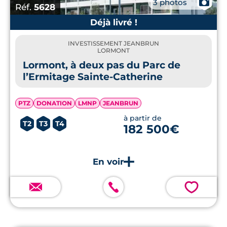
📷
3 photos
Réf.
5628
Déjà livré !
INVESTISSEMENT JEANBRUN
LORMONT
Lormont, à deux pas du Parc de
l’Ermitage Sainte-Catherine
PTZ
DONATION
LMNP
JEANBRUN
à partir de
T2
T3
T4
182 500€
💗