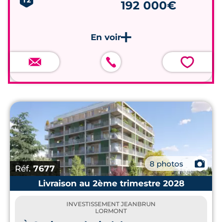
T2
192 000€
💗
📷
8 photos
Réf.
7677
Livraison au 2ème trimestre 2028
INVESTISSEMENT JEANBRUN
LORMONT