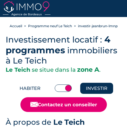
RETOUR
Agence de Bordeaux
Accueil
Programme neuf Le Teich
investir-jeanbrun-lmnp
4
Investissement locatif :
programmes
immobiliers
à Le Teich
zone A
Le Teich
se situe dans la
.
HABITER
INVESTIR
📧
Contactez un conseiller
À propos de
Le Teich