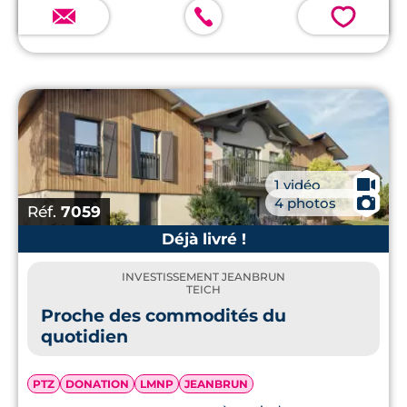
💗
🎥
1 vidéo
📷
4 photos
Réf.
7059
Déjà livré !
INVESTISSEMENT JEANBRUN
TEICH
Proche des commodités du
quotidien
PTZ
DONATION
LMNP
JEANBRUN