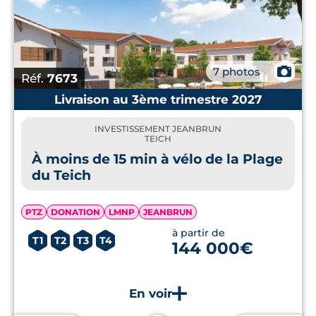
📷
7 photos
Réf.
7673
Livraison au 3ème trimestre 2027
INVESTISSEMENT JEANBRUN
TEICH
À moins de 15 min à vélo de la Plage
du Teich
PTZ
DONATION
LMNP
JEANBRUN
à partir de
T1
T2
T3
T4
144 000€