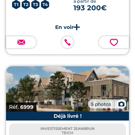
à partir de
T1
T2
T3
T4
193 200€
💗
📷
5 photos
Réf.
6999
Déjà livré !
INVESTISSEMENT JEANBRUN
TEICH