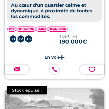
Au cœur d'un quartier calme et
dynamique, à proximité de toutes
les commodités.
PTZ
DONATION
LMNP
JEANBRUN
à partir de
T1
T2
T3
190 000€
💗