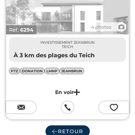
📷
4 photos
Réf.
6294
INVESTISSEMENT JEANBRUN
TEICH
À 3 km des plages du Teich
PTZ
DONATION
LMNP
JEANBRUN
💗
RETOUR