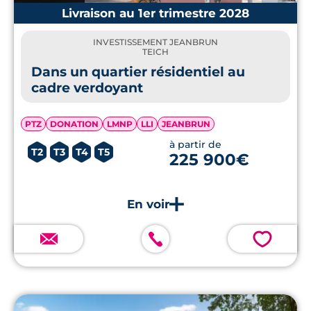
Livraison au 1er trimestre 2028
INVESTISSEMENT JEANBRUN
TEICH
Dans un quartier résidentiel au
cadre verdoyant
PTZ
DONATION
LMNP
LLI
JEANBRUN
à partir de
T2
T3
T4
T5
225 900€
💗