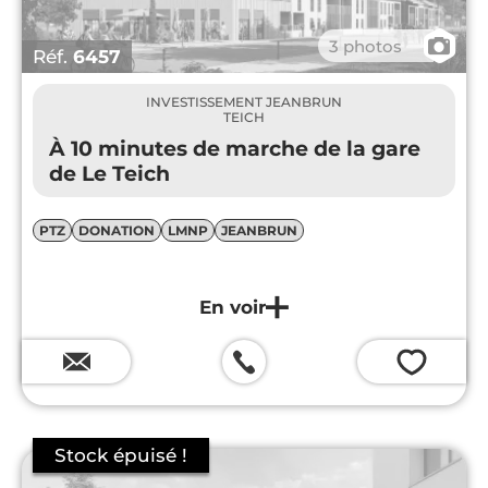
📷
3 photos
Réf.
6457
INVESTISSEMENT JEANBRUN
TEICH
À 10 minutes de marche de la gare
de Le Teich
PTZ
DONATION
LMNP
JEANBRUN
💗