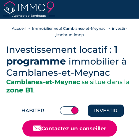
RETOUR
Agence de Bordeaux
Accueil
Immobilier neuf Camblanes-et-Meynac
investir-
jeanbrun-lmnp
1
Investissement locatif :
programme
immobilier à
Camblanes-et-Meynac
Camblanes-et-Meynac
se situe dans la
zone B1
.
HABITER
INVESTIR
📧
Contactez un conseiller