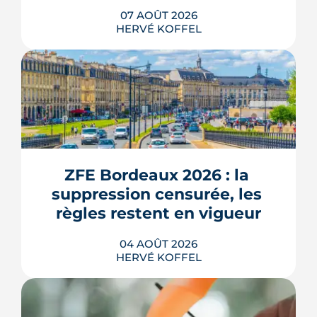
07 AOÛT 2026
HERVÉ KOFFEL
Entre la gare Saint-Jean et le fleuve, un
ancien secteur d'entrepôts et de chais
devient l'une des vitrines de Bordeaux
Euratlantique. Promenade végétalisée,
ZFE Bordeaux 2026 : la 
chantier Canopia, futur parc Descas :
voici où en est ce morceau de ville en
suppression censurée, les 
train de se recoudre.
règles restent en vigueur
LIRE L'ARTICLE
04 AOÛT 2026
HERVÉ KOFFEL