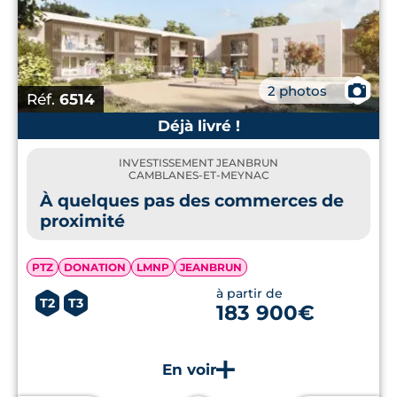
📷
2 photos
Réf.
6514
Déjà livré !
INVESTISSEMENT JEANBRUN
CAMBLANES-ET-MEYNAC
À quelques pas des commerces de
proximité
PTZ
DONATION
LMNP
JEANBRUN
à partir de
T2
T3
183 900€