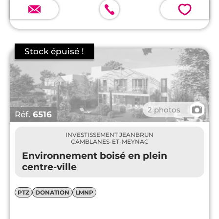
💗
📷
2 photos
Réf.
6516
INVESTISSEMENT JEANBRUN
CAMBLANES-ET-MEYNAC
Environnement boisé en plein
centre-ville
PTZ
DONATION
LMNP