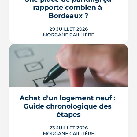
point, à jour de juillet 2026, sur vos
rapporte combien à 
droits et ...
Bordeaux ?
LIRE L'ARTICLE
29 JUILLET 2026
MORGANE CAILLIÈRE
Combien rapporte une place de
parking à Bordeaux ? Prix de location
par quartier, calcul du rendement,
fiscalité 2026 et pièges à éviter avant de
Achat d'un logement neuf : 
louer.
Guide chronologique des 
LIRE L'ARTICLE
étapes
23 JUILLET 2026
MORGANE CAILLIÈRE