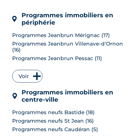
vraiment pour votre projet d'achat et
sur les conditions d'emprunt cet été.
Programmes immobiliers en
LIRE L'ARTICLE
périphérie
Programmes Jeanbrun Mérignac (17)
Programmes Jeanbrun Villenave-d'Ornon
(16)
Programmes Jeanbrun Pessac (11)
Programmes Jeanbrun Talence (9)
Programmes Jeanbrun Bruges (7)
Voir
Programmes Jeanbrun Floirac (7)
Programmes immobiliers en
Programmes Jeanbrun Le Bouscat (6)
centre-ville
Programmes Jeanbrun Cenon (6)
Programmes Jeanbrun Lormont (6)
Programmes neufs Bastide (18)
Programmes Jeanbrun Le Taillan-Médoc
Programmes neufs St Jean (16)
(6)
Programmes neufs Caudéran (5)
Programmes Jeanbrun Carbon-Blanc (5)