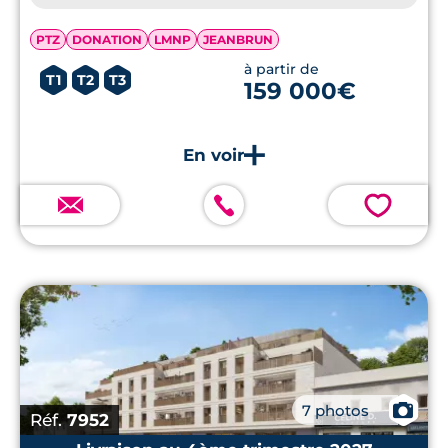
PTZ
DONATION
LMNP
JEANBRUN
à partir de
T1
T2
T3
159 000€
💗
📷
7 photos
Réf.
7952