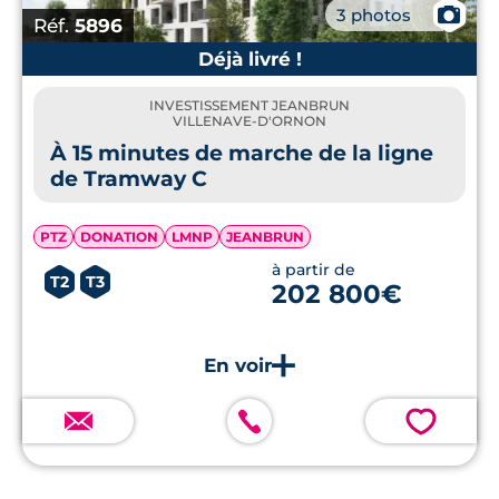
📷
3 photos
Réf.
5896
Déjà livré !
INVESTISSEMENT JEANBRUN
VILLENAVE-D'ORNON
À 15 minutes de marche de la ligne
de Tramway C
PTZ
DONATION
LMNP
JEANBRUN
à partir de
T2
T3
202 800€
💗