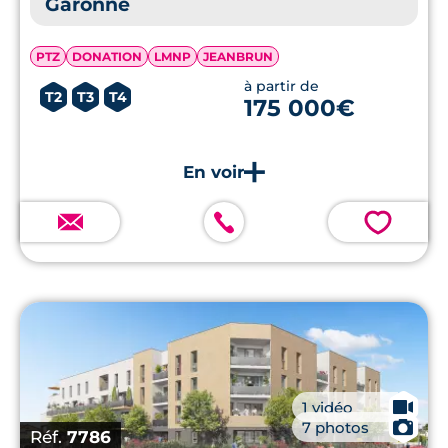
Garonne
PTZ
DONATION
LMNP
JEANBRUN
à partir de
T2
T3
T4
175 000€
💗
🎥
1 vidéo
📷
7 photos
Réf.
7786