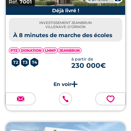
Réf.
7001
Déjà livré !
INVESTISSEMENT JEANBRUN
VILLENAVE-D'ORNON
À 8 minutes de marche des écoles
PTZ
DONATION
LMNP
JEANBRUN
à partir de
T2
T3
T4
230 000€
💗