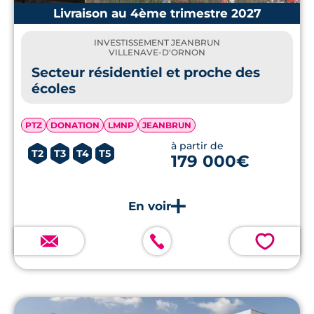
Livraison au 4ème trimestre 2027
INVESTISSEMENT JEANBRUN
VILLENAVE-D'ORNON
Secteur résidentiel et proche des
écoles
PTZ
DONATION
LMNP
JEANBRUN
à partir de
T2
T3
T4
T5
179 000€
💗