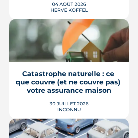
04 AOÛT 2026
HERVÉ KOFFEL
La fin des zones à faibles émissions a
fait la une au printemps 2026, avant
d'être effacée par le Conseil
constitutionnel. À Bordeaux, la ZFE
tient toujours et la vignette Crit'Air
Catastrophe naturelle : ce 
reste la clé d'entrée dans l'intra-rocade.
que couvre (et ne couvre pas) 
LIRE L'ARTICLE
votre assurance maison
30 JUILLET 2026
INCONNU