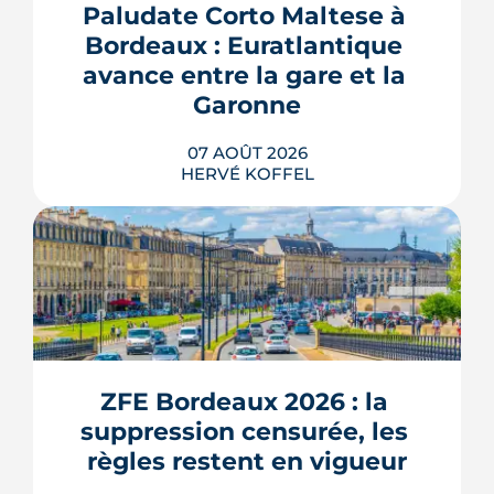
Paludate Corto Maltese à 
Bordeaux : Euratlantique 
avance entre la gare et la 
Garonne
07 AOÛT 2026
HERVÉ KOFFEL
Entre la gare Saint-Jean et le fleuve, un
ancien secteur d'entrepôts et de chais
devient l'une des vitrines de Bordeaux
Euratlantique. Promenade végétalisée,
ZFE Bordeaux 2026 : la 
chantier Canopia, futur parc Descas :
voici où en est ce morceau de ville en
suppression censurée, les 
train de se recoudre.
règles restent en vigueur
LIRE L'ARTICLE