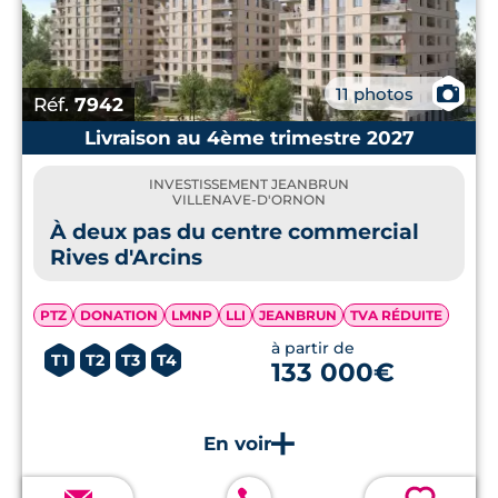
📷
11 photos
Réf.
7942
Livraison au 4ème trimestre 2027
INVESTISSEMENT JEANBRUN
VILLENAVE-D'ORNON
À deux pas du centre commercial
Rives d'Arcins
PTZ
DONATION
LMNP
LLI
JEANBRUN
TVA RÉDUITE
à partir de
T1
T2
T3
T4
133 000€