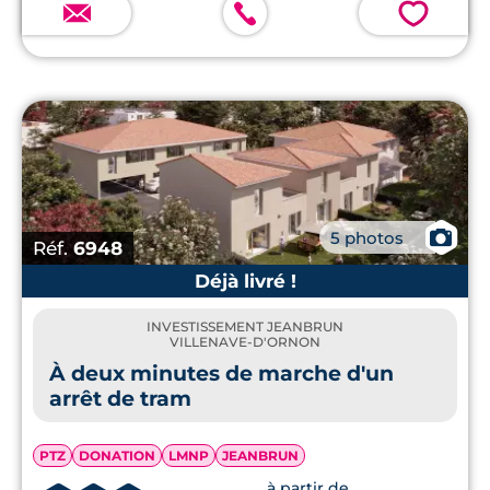
💗
📷
5 photos
Réf.
6948
Déjà livré !
INVESTISSEMENT JEANBRUN
VILLENAVE-D'ORNON
À deux minutes de marche d'un
arrêt de tram
PTZ
DONATION
LMNP
JEANBRUN
à partir de