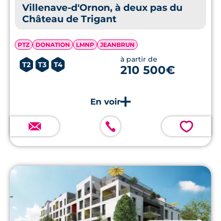
Villenave-d'Ornon, à deux pas du
Château de Trigant
PTZ
DONATION
LMNP
JEANBRUN
à partir de
T2
T3
T4
210 500€
💗