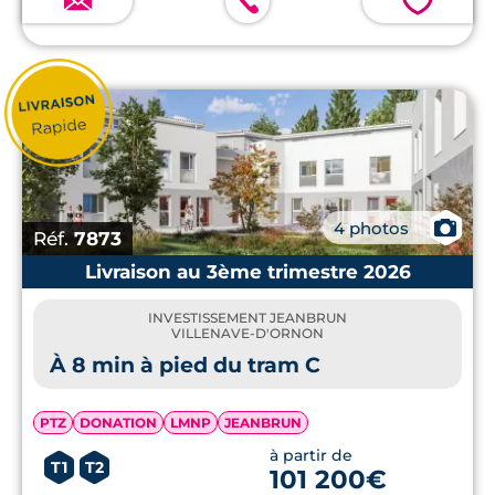
💗
📷
4 photos
Réf.
7873
Livraison au 3ème trimestre 2026
INVESTISSEMENT JEANBRUN
VILLENAVE-D'ORNON
À 8 min à pied du tram C
PTZ
DONATION
LMNP
JEANBRUN
à partir de
T1
T2
101 200€