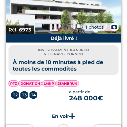
📷
1 photos
Réf.
6973
Déjà livré !
INVESTISSEMENT JEANBRUN
VILLENAVE-D'ORNON
À moins de 10 minutes à pied de
toutes les commodités
PTZ
DONATION
LMNP
JEANBRUN
à partir de
T2
T3
T4
248 000€