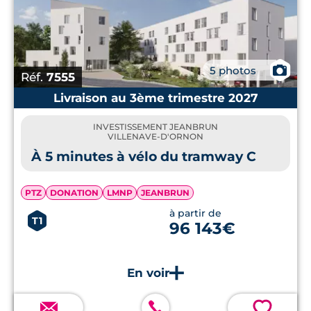
📷
5 photos
Réf.
7555
Livraison au 3ème trimestre 2027
INVESTISSEMENT JEANBRUN
VILLENAVE-D'ORNON
À 5 minutes à vélo du tramway C
PTZ
DONATION
LMNP
JEANBRUN
à partir de
T1
96 143€
💗