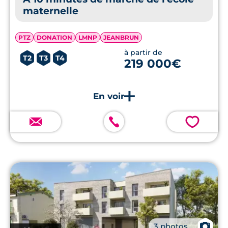
maternelle
PTZ
DONATION
LMNP
JEANBRUN
à partir de
T2
T3
T4
219 000€
💗
📷
3 photos