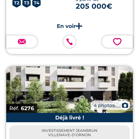
T2
T3
T4
205 000€
💗
📷
4 photos
Réf.
6276
Déjà livré !
INVESTISSEMENT JEANBRUN
VILLENAVE-D'ORNON