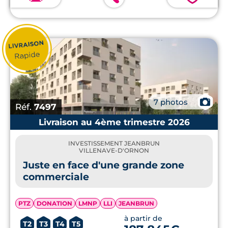
📷
7 photos
Réf.
7497
Livraison au 4ème trimestre 2026
INVESTISSEMENT JEANBRUN
VILLENAVE-D'ORNON
Juste en face d'une grande zone
commerciale
PTZ
DONATION
LMNP
LLI
JEANBRUN
à partir de
T2
T3
T4
T5