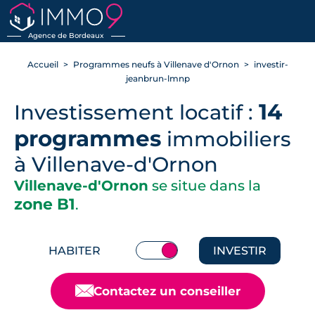
RETOUR
Agence de Bordeaux
Accueil
Programmes neufs à Villenave d'Ornon
investir-
jeanbrun-lmnp
14
Investissement locatif :
programmes
immobiliers
à Villenave-d'Ornon
Villenave-d'Ornon
se situe dans la
zone B1
.
HABITER
INVESTIR
📧
Contactez un conseiller