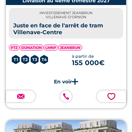
Livraison au 4ème trimestre 2027
INVESTISSEMENT JEANBRUN
VILLENAVE-D'ORNON
Juste en face de l'arrêt de tram
Villenave-Centre
PTZ
DONATION
LMNP
JEANBRUN
à partir de
T1
T2
T3
T4
155 000€
💗