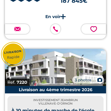
187 845€
💗
📷
3 photos
Réf.
7220
Livraison au 4ème trimestre 2026
INVESTISSEMENT JEANBRUN
VILLENAVE-D'ORNON
À 10 minutes de marche de l'école