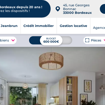
45, rue Georges
 Bordeaux depuis 20 ans !
📍
Bonnac
z les dispositifs !
33000 Bordeaux
i Jeanbrun
Crédit immobilier
Gestion locative
Agenc
BUDGET
 biens
Pièces
600 000€