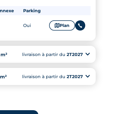
annexe
Parking
Oui
🗞
Plan
📞
livraison à partir du
2T2027
▾
 m²
livraison à partir du
2T2027
▾
 m²