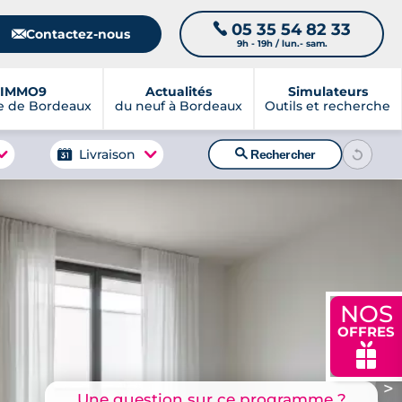
05 35 54 82 33
📞
📧
Contactez-nous
9h - 19h / lun.- sam.
IMMO9
Actualités
Simulateurs
e de Bordeaux
du neuf à Bordeaux
Outils et recherche
🔍
Livraison
Rechercher
NOS
OFFRES
🎁
>
Une question sur ce programme ?