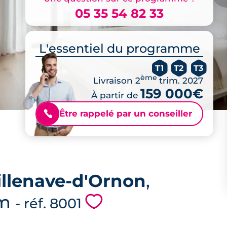
05 35 54 82 33
L'essentiel du programme
T1
T2
T3
ème
Livraison 2
trim. 2027
159 000€
À partir de
Être rappelé par un conseiller
📞
illenave-d'Ornon
,
am
💗
- réf. 8001