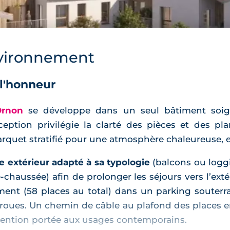
vironnement
 l'honneur
Ornon
se développe dans un seul bâtiment soi
ception privilégie la clarté des pièces et des pla
arquet stratifié pour une atmosphère chaleureuse, e
 extérieur adapté à sa typologie
(balcons ou loggia
‑chaussée) afin de prolonger les séjours vers l’ext
ment (58 places au total) dans un parking souterra
roues. Un chemin de câble au plafond des places 
tention portée aux usages contemporains.