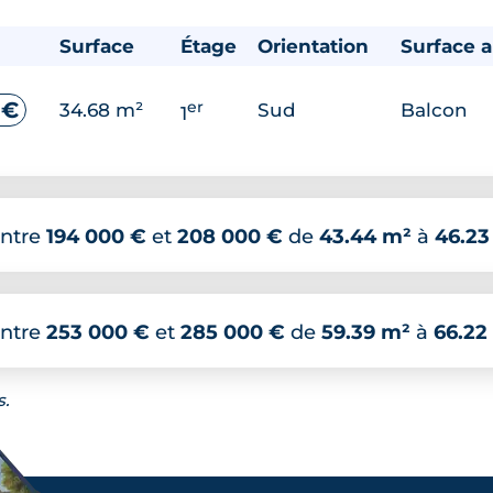
Surface
Étage
Orientation
Surface 
er
 €
34.68 m²
Sud
Balcon
1
ntre
194 000 €
et
208 000 €
de
43.44 m²
à
46.23
ntre
253 000 €
et
285 000 €
de
59.39 m²
à
66.22
s.