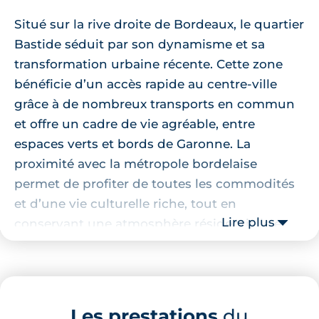
Situé sur la rive droite de Bordeaux, le quartier
Bastide séduit par son dynamisme et sa
transformation urbaine récente. Cette zone
bénéficie d’un accès rapide au centre-ville
grâce à de nombreux transports en commun
et offre un cadre de vie agréable, entre
espaces verts et bords de Garonne. La
proximité avec la métropole bordelaise
permet de profiter de toutes les commodités
et d’une vie culturelle riche, tout en
Lire plus
conservant une atmosphère résidentielle et
paisible.
Le secteur accueille de nombreux commerces,
écoles et infrastructures sportives, ce qui en
Les prestations
du
fait un lieu de vie recherché pour les familles