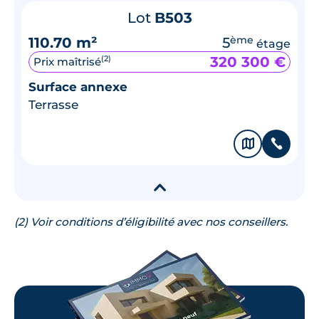
Lot
B503
110.70 m²
5
ème
étage
320 300 €
(2)
Prix maîtrisé
Surface annexe
Terrasse
🗞
📞
▾
(2) Voir conditions d’éligibilité avec nos conseillers.