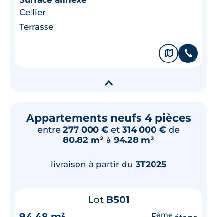
Cellier
Terrasse
🗞
📞
▾
Appartements neufs 4 pièces
entre
277 000 €
et
314 000 €
de
80.82 m²
à
94.28 m²
livraison à partir du
3T2025
Lot
B501
94.48 m²
5
ème
étage