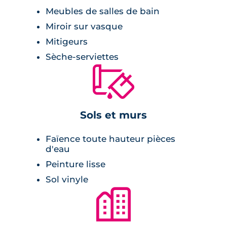
d’Arc du Cypressat à 12 minutes. Pour les
Meubles de salles de bain
courses du quotidien, un Carrefour City et un
Miroir sur vasque
ALDI se trouvent à moins de 15 minutes de
Mitigeurs
marche.
Sèche-serviettes
🔨
Les amateurs de nature pourront profiter du
Parc de la Demi-Lune, situé à 6 minutes à
pied, idéal pour les promenades et les
activités en plein air. Les étudiants et jeunes
Sols et murs
actifs bénéficieront de la proximité du
Faïence toute hauteur pièces
campus Bastide, accessible en 14 minutes à
d'eau
pied. Enfin, plusieurs lignes de bus, dont
Peinture lisse
l’arrêt André Ricard au pied de la résidence,
Sol vinyle
complètent l’offre de mobilité du quartier.
🏙
Description de la résidence