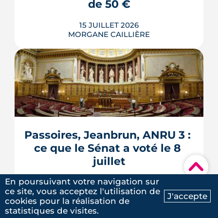
LIRE L'ARTICLE
de 50 €
15 JUILLET 2026
MORGANE CAILLIÈRE
Verrous tournés, voisins prévenus,
boîte aux lettres sous contrôle : une
grande partie de la protection d'un
logement repose sur des habitudes qui
ne coûtent rien. Démonstration en 10
gestes gratuits ou à moins de 50 €,
Passoires, Jeanbrun, ANRU 3 : 
inspirés des conseils officiels de la
ce que le Sénat a voté le 8 
police et de la gendarmerie, mon...
juillet
▾
LIRE L'ARTICLE
En poursuivant votre navigation sur
13 JUILLET 2026
ce site, vous acceptez l'utilisation de
MORGANE CAILLIÈRE
J'accepte
cookies pour la réalisation de
Ma recherche
Contactez-nous
statistiques de visites.