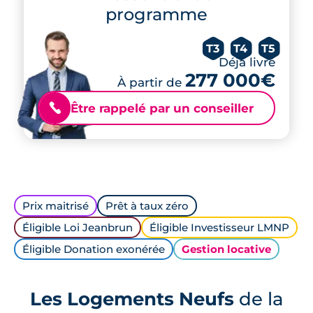
programme
T3
T4
T5
Déjà livré
277 000€
À partir de
Être rappelé par un conseiller
📞
Prix maitrisé
Prêt à taux zéro
Éligible Loi Jeanbrun
Éligible Investisseur LMNP
Éligible Donation exonérée
Gestion locative
Les Logements Neufs
de la