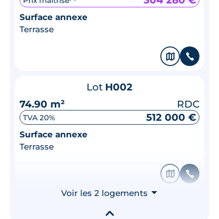
304 280 €
Prix maîtrisé
Surface annexe
Terrasse
🗞
📞
Lot
H002
74.90 m²
RDC
512 000 €
TVA 20%
Surface annexe
Terrasse
🗞
📞
Voir les 2 logements
⮟
▾