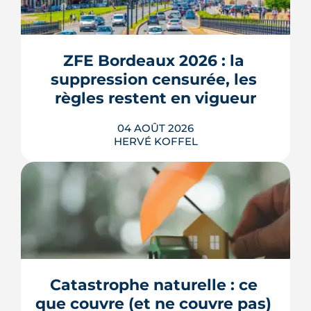
ZFE Bordeaux 2026 : la 
suppression censurée, les 
règles restent en vigueur
04 AOÛT 2026
HERVÉ KOFFEL
La fin des zones à faibles émissions a
fait la une au printemps 2026, avant
d'être effacée par le Conseil
constitutionnel. À Bordeaux, la ZFE
tient toujours et la vignette Crit'Air
Catastrophe naturelle : ce 
reste la clé d'entrée dans l'intra-rocade.
que couvre (et ne couvre pas) 