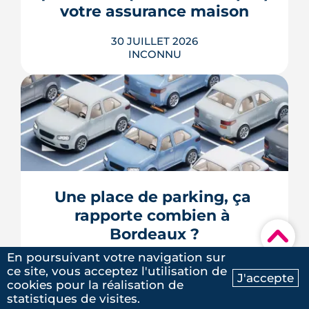
LIRE L'ARTICLE
votre assurance maison
30 JUILLET 2026
INCONNU
Franchise de 380 € ou 1 520 €, arrêté
interministériel obligatoire, exclusions
sur le jardin ou la piscine, cas épineux
des fissures de sécheresse : le régime
CatNat obéit à des règles précises,
récemment réformées. Ce guide fait le
Une place de parking, ça 
point, à jour de juillet 2026, sur vos
rapporte combien à 
droits et ...
Bordeaux ?
▾
LIRE L'ARTICLE
En poursuivant votre navigation sur
29 JUILLET 2026
ce site, vous acceptez l'utilisation de
MORGANE CAILLIÈRE
J'accepte
cookies pour la réalisation de
Ma recherche
Contactez-nous
statistiques de visites.