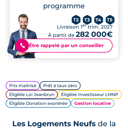
programme
T2
T3
T4
T5
er
Livraison 1
trim. 2027
282 000€
À partir de
Être rappelé par un conseiller
📞
Prix maitrisé
Prêt à taux zéro
Éligible Loi Jeanbrun
Éligible Investisseur LMNP
Éligible Donation exonérée
Gestion locative
Les Logements Neufs
de la