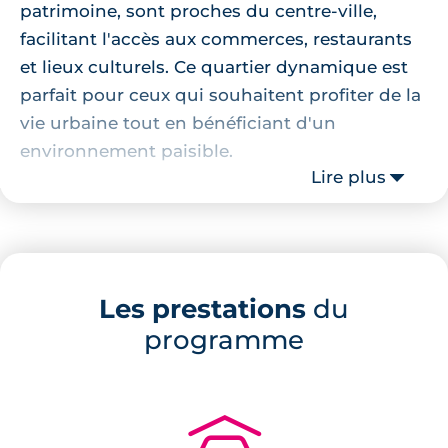
patrimoine, sont proches du centre-ville,
facilitant l'accès aux commerces, restaurants
et lieux culturels. Ce quartier dynamique est
parfait pour ceux qui souhaitent profiter de la
vie urbaine tout en bénéficiant d'un
environnement paisible.
Lire plus
Localisation de la résidence
La résidence se trouve à 8 minutes de 2 arrêts
de tramway de la ligne C, et à quelques
Les prestations
du
minutes de marche de plusieurs
programme
établissements scolaires, tels que le Lycée
Professionnel Les Chartrons et l'École Primaire
Balguerie. Pour vos courses quotidiennes, le
supermarché Auchan est accessible en
seulement 6 minutes à pied.