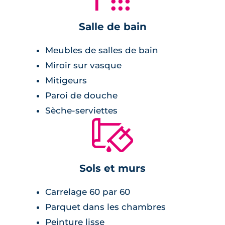
de sécurité.
Les logements sont conçus pour répondre
Salle de bain
aux dernières normes énergétiques RE2020,
Meubles de salles de bain
avec pompes à chaleur et ECS par ballon
Miroir sur vasque
thermodynamique. Les espaces verts
paysagers ajoutent une touche de nature à
Mitigeurs
cette résidence clôturée. Les prestations de
Paroi de douche
standing incluent parquet dans les chambres,
Sèche-serviettes
volets roulants électriques et interphone
🔨
Vigik, garantissant un confort optimal aux
résidents.
Sols et murs
Carrelage 60 par 60
Parquet dans les chambres
Peinture lisse