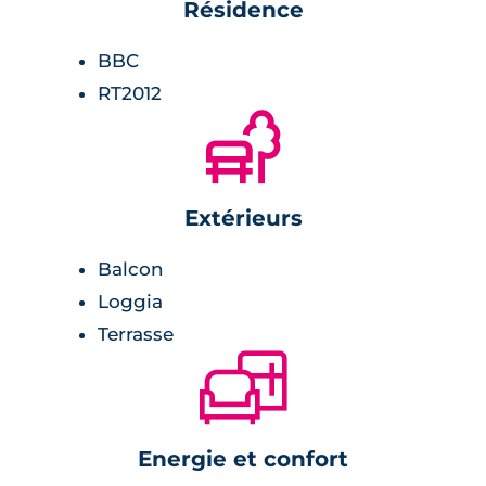
Résidence
avec éclairage en appliques,
carrelage avec plinthes assorties.
BBC
RT2012
🌲
Chambre :
rangements.
Extérieurs
Balcon
Loggia
Terrasse
🛋
Energie et confort