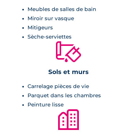
Meubles de salles de bain
Pièce à vivre :
Miroir sur vasque
Mitigeurs
double vitrage isolant,
Sèche-serviettes
volets roulants à commande électrique,
🔨
chaudière individuelle au gaz,
thermostat d'ambiance,
Sols et murs
détecteur de fumée,
menuiserie en PVC.
Carrelage pièces de vie
Parquet dans les chambres
Salle de bains :
Peinture lisse
🏙
cabine de douche ou baignoire selon les
lots,
meuble-vasque rehaussé d'un miroir