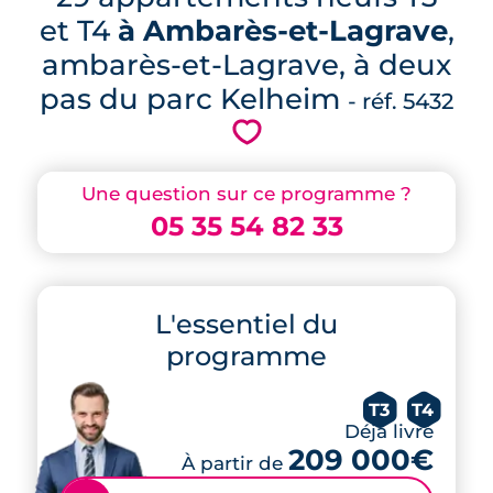
et T4
à Ambarès-et-Lagrave
,
ambarès-et-Lagrave, à deux
pas du parc Kelheim
- réf. 5432
💗
Une question sur ce programme ?
05 35 54 82 33
L'essentiel du
programme
T3
T4
Déjà livré
209 000€
À partir de