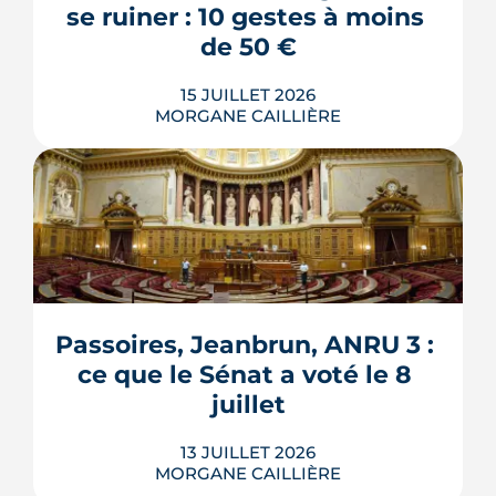
souscrit, et le vrai cho...
se ruiner : 10 gestes à moins 
LIRE L'ARTICLE
de 50 €
15 JUILLET 2026
MORGANE CAILLIÈRE
Verrous tournés, voisins prévenus,
boîte aux lettres sous contrôle : une
grande partie de la protection d'un
logement repose sur des habitudes qui
ne coûtent rien. Démonstration en 10
gestes gratuits ou à moins de 50 €,
Passoires, Jeanbrun, ANRU 3 : 
inspirés des conseils officiels de la
ce que le Sénat a voté le 8 
police et de la gendarmerie, mon...
juillet
LIRE L'ARTICLE
13 JUILLET 2026
MORGANE CAILLIÈRE