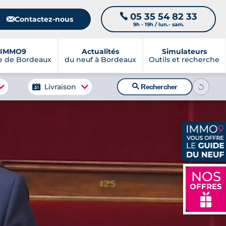
05 35 54 82 33
📞
📧
Contactez-nous
9h - 19h / lun.- sam.
IMMO9
Actualités
Simulateurs
e de Bordeaux
du neuf à Bordeaux
Outils et recherche
🔍
Livraison
Rechercher
NOS
OFFRES
🎁