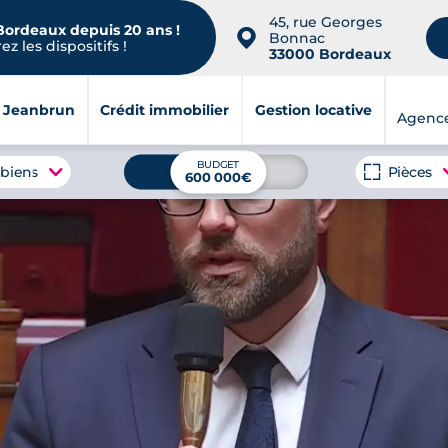
45, rue Georges
 Bordeaux depuis 20 ans !
📍
Bonnac
z les dispositifs !
33000 Bordeaux
i Jeanbrun
Crédit immobilier
Gestion locative
Agenc
BUDGET
 biens
Pièces
600 000€