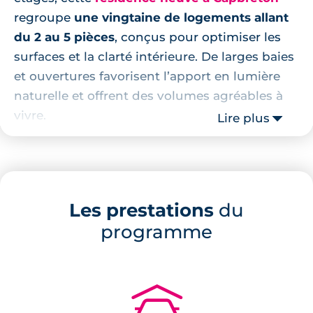
regroupe
une vingtaine de logements allant
du 2 au 5 pièces
, conçus pour optimiser les
surfaces et la clarté intérieure. De larges baies
et ouvertures favorisent l’apport en lumière
naturelle et offrent des volumes agréables à
vivre.
Lire plus
Chaque bien dispose d’un prolongement
extérieur (balcon, loggia, terrasse ou jardin
privatif selon les typologies) pour profiter du
climat littoral. Le stationnement est traité de
Les prestations
du
manière complète : parkings sécurisés de 36
programme
places en sous‑sol, places visiteurs en surface,
deux places PMR et plusieurs locaux à vélos
(trois prévus, dont deux en sous‑sol) pour
🚗
faciliter les déplacements doux.