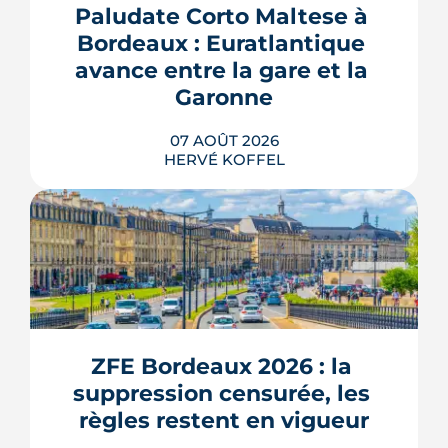
Paludate Corto Maltese à 
Bordeaux : Euratlantique 
avance entre la gare et la 
Garonne
07 AOÛT 2026
HERVÉ KOFFEL
Entre la gare Saint-Jean et le fleuve, un
ancien secteur d'entrepôts et de chais
devient l'une des vitrines de Bordeaux
Euratlantique. Promenade végétalisée,
ZFE Bordeaux 2026 : la 
chantier Canopia, futur parc Descas :
voici où en est ce morceau de ville en
suppression censurée, les 
train de se recoudre.
règles restent en vigueur
LIRE L'ARTICLE