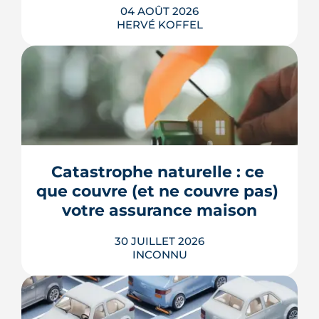
04 AOÛT 2026
HERVÉ KOFFEL
La fin des zones à faibles émissions a
fait la une au printemps 2026, avant
d'être effacée par le Conseil
constitutionnel. À Bordeaux, la ZFE
tient toujours et la vignette Crit'Air
Catastrophe naturelle : ce 
reste la clé d'entrée dans l'intra-rocade.
que couvre (et ne couvre pas) 
LIRE L'ARTICLE
votre assurance maison
30 JUILLET 2026
INCONNU