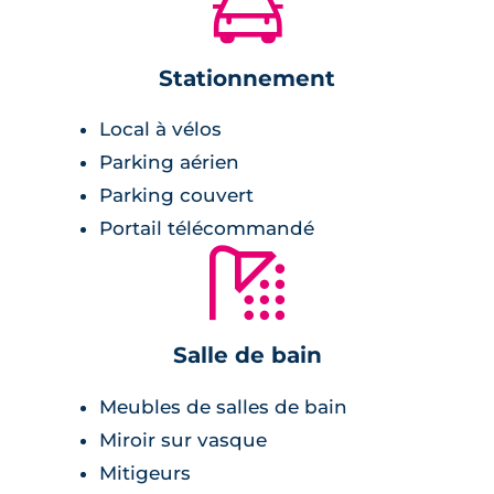
🚗
verdure.
Au pied de la résidence se trouve un arrêt de
Stationnement
bus desservi par 5 lignes différentes, et le
tramway A est accessible en 18 minutes à pied
Local à vélos
du côté de la commune voisine de Cenon. À
Parking aérien
deux pas du nouveau quartier Brazza en plein
Parking couvert
réaménagement et de Cenon, les commerces
Portail télécommandé
sont accessibles facilement.
🚿
Description de la résidence
Cette résidence neuve se compose de 95
Salle de bain
logements neufs répartis sur 3 bâtiments aux
Meubles de salles de bain
lignes contemporaines et épurées. Chaque
bâtiment dispose d'un local à vélo et d'un
Miroir sur vasque
parking couvert au rez-de-chaussée. Du
Mitigeurs