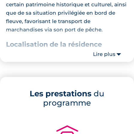
certain patrimoine historique et culturel, ainsi
que de sa situation privilégiée en bord de
fleuve, favorisant le transport de
marchandises via son port de pêche.
Localisation de la résidence
Lire plus
Ce
programme neuf à Lormont
se situe dans
la continuité du quartier bordelais de Brazza,
en bord de Garonne. La résidence fait partie
du projet d'aménagement les Passerelles de
Les prestations
du
Garonne, profitant d'un environnement
programme
naturel privilégié de 5,3 hectares. Située à
seulement deux minutes du Parc de
l'Ermitage et de son circuit de randonnée, la
résidence est résolument tournée vers la