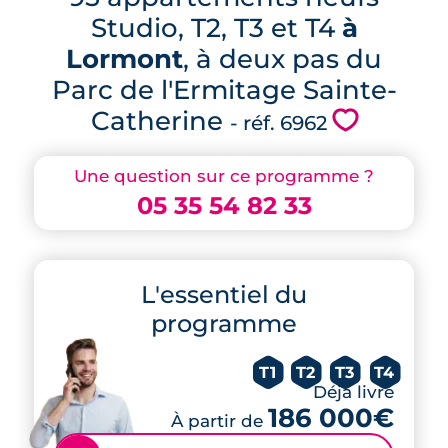
Studio, T2, T3 et T4
à
Lormont
, à deux pas du
Parc de l'Ermitage Sainte-
Catherine
💗
- réf. 6962
Une question sur ce programme ?
05 35 54 82 33
L'essentiel du
programme
T1
T2
T3
T4
Déjà livré
186 000€
À partir de