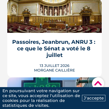
Verrous tournés, voisins prévenus,
boîte aux lettres sous contrôle : une
grande partie de la protection d'un
logement repose sur des habitudes qui
ne coûtent rien. Démonstration en 10
gestes gratuits ou à moins de 50 €,
Passoires, Jeanbrun, ANRU 3 : 
inspirés des conseils officiels de la
ce que le Sénat a voté le 8 
police et de la gendarmerie, mon...
juillet
LIRE L'ARTICLE
13 JUILLET 2026
MORGANE CAILLIÈRE
▾
En poursuivant votre navigation sur
Passoires thermiques louables sous
ce site, vous acceptez l'utilisation de
J'accepte
conditions, amortissement Jeanbrun
cookies pour la réalisation de
Ma recherche
Contactez-nous
étendu, ANRU 3 doté de 5 milliards
5
/5
statistiques de visites.