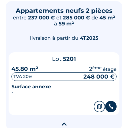
Appartements neufs 2 pièces
entre
237 000 €
et
285 000 €
de
45 m²
à
59 m²
livraison à partir du
4T2025
Lot
5201
45.80 m²
2
ème
étage
248 000 €
TVA 20%
Surface annexe
-
🗞
📞
▾