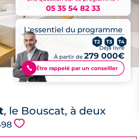
05 35 54 82 33
L'essentiel du programme
T2
T3
T4
Déjà livré
279 000€
À partir de
Être rappelé par un conseiller
📞
t
, le Bouscat, à deux
💗
5498