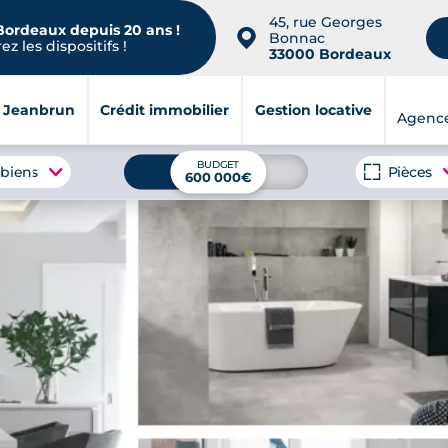
45, rue Georges
 Bordeaux depuis 20 ans !
📍
Bonnac
z les dispositifs !
33000 Bordeaux
i Jeanbrun
Crédit immobilier
Gestion locative
Agenc
BUDGET
 biens
Pièces
600 000€