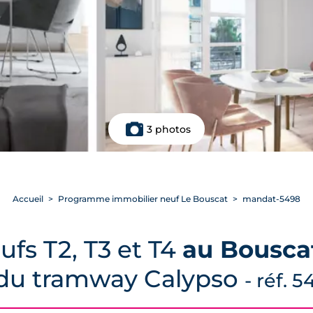
3 photos
Accueil
Programme immobilier neuf Le Bouscat
mandat-5498
fs T2, T3 et T4
au Bousca
du tramway Calypso
- réf. 