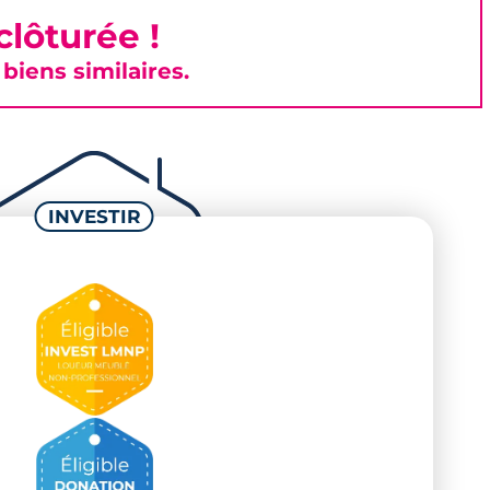
lôturée !
iens similaires.