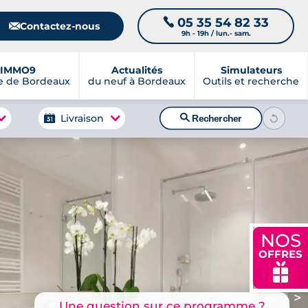
05 35 54 82 33
📞
📧
Contactez-nous
9h - 19h / lun.- sam.
IMMO9
Actualités
Simulateurs
e de Bordeaux
du neuf à Bordeaux
Outils et recherche
🔍
Livraison
Rechercher
NOS
OFFRES
🎁
>
Une question sur ce programme ?