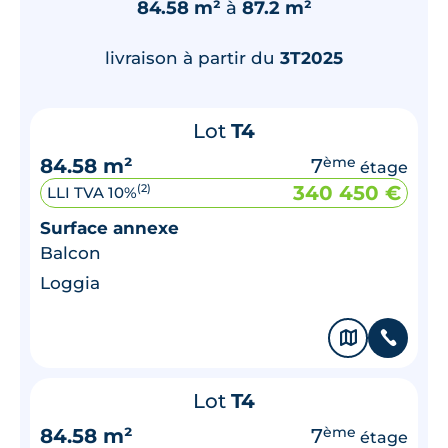
84.58 m²
à
87.2 m²
livraison à partir du
3T2025
Lot
T4
84.58 m²
7
ème
étage
340 450 €
(2)
LLI TVA 10%
Surface annexe
Balcon
Loggia
🗞
📞
Lot
T4
84.58 m²
7
ème
étage