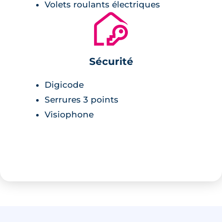
Volets roulants électriques
végétalisés, véritable colonne
🔐
végétale et paysagère, ils relient de
manière apaisée les jardins au pont
Simone Veil et convergent vers une
Sécurité
place ombragée et conviviale, sur
Digicode
laquelle donne le nouveau bâtiment.
Serrures 3 points
Tout en courbe, cet immeuble à
Visiophone
l’écriture soignée offre à tous les
appartements des espaces
extérieurs généreux dans une
ambiance apaisée, à l’abri des
regards et protégé du soleil d’été.
Quant aux espaces communs,
ouverts et généreux, ils favorisent le
vivre ensemble.”