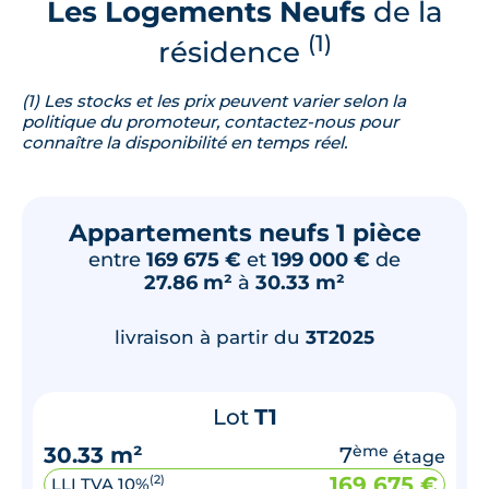
Les Logements Neufs
de la
(1)
résidence
(1) Les stocks et les prix peuvent varier selon la
politique du promoteur, contactez-nous pour
connaître la disponibilité en temps réel.
Appartements neufs 1 pièce
entre
169 675 €
et
199 000 €
de
27.86 m²
à
30.33 m²
livraison à partir du
3T2025
Lot
T1
30.33 m²
7
ème
étage
169 675 €
(2)
LLI TVA 10%