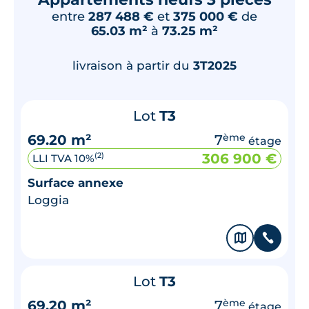
entre
287 488 €
et
375 000 €
de
65.03 m²
à
73.25 m²
livraison à partir du
3T2025
Lot
T3
69.20 m²
7
ème
étage
306 900 €
(2)
LLI TVA 10%
Surface annexe
Loggia
🗞
📞
Lot
T3
69.20 m²
7
ème
étage