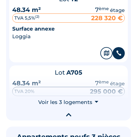
48.34 m²
7
ème
étage
228 320 €
(2)
TVA 5,5%
Surface annexe
Loggia
🗞
📞
Lot
A705
48.34 m²
7
ème
étage
295 000 €
TVA 20%
Surface annexe
Voir les 3 logements
⮟
Loggia
▾
🗞
📞
Appartements neufs 3 pièces