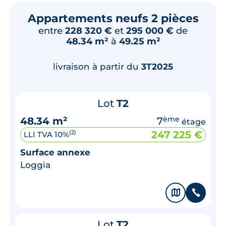
Appartements neufs 2 pièces
entre
228 320 €
et
295 000 €
de
48.34 m²
à
49.25 m²
livraison à partir du
3T2025
Lot
T2
48.34 m²
7
ème
étage
247 225 €
(2)
LLI TVA 10%
Surface annexe
Loggia
🗞
📞
Lot
T2