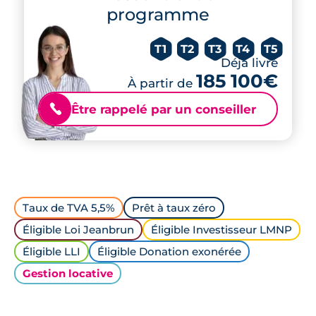
programme
T1
T2
T3
T4
T5
Déjà livré
185 100€
À partir de
Être rappelé par un conseiller
📞
Taux de TVA 5,5%
Prêt à taux zéro
Éligible Loi Jeanbrun
Éligible Investisseur LMNP
Éligible LLI
Éligible Donation exonérée
Gestion locative