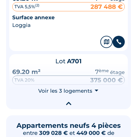
287 488 €
(2)
TVA 5,5%
Surface annexe
Loggia
🗞
📞
Lot
A701
69.20 m²
7
ème
étage
375 000 €
TVA 20%
Surface annexe
Voir les 3 logements
⮟
Loggia
▾
Terrasse
Appartements neufs 4 pièces
🗞
📞
entre
309 028 €
et
449 000 €
de