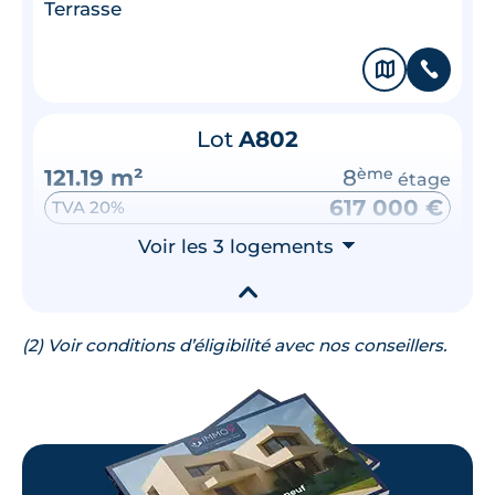
Terrasse
🗞
📞
Lot
A802
121.19 m²
8
ème
étage
617 000 €
TVA 20%
Surface annexe
Voir les 3 logements
⮟
Terrasse
▾
🗞
📞
(2) Voir conditions d’éligibilité avec nos conseillers.