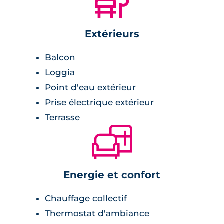
🌲
Le mot de l’architecte
Extérieurs
“Situé à l’entrée de ville de Bordeaux
Balcon
et dans le prolongement du
Loggia
nouveau pont Simone Veil, le projet
Point d'eau extérieur
s’inscrit dans un nouveau quartier
Prise électrique extérieur
vivant de logements, commerces de
Terrasse
🛋
proximité et bureaux. Habiter ce
nouveau quartier est l’opportunité
exceptionnelle de vivre en ville, dans
Energie et confort
un rapport constant au végétal et au
grand paysage, les jardins de l’Ars et
Chauffage collectif
la Garonne. Les cheminements en
Thermostat d'ambiance
pied d’immeuble sont fortement