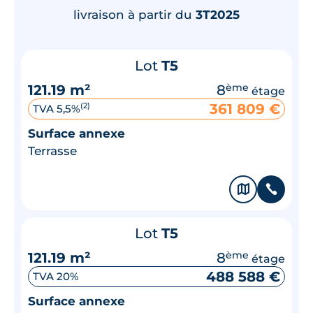
livraison à partir du
3T2025
Lot
T5
121.19 m²
8
ème
étage
361 809 €
(2)
TVA 5,5%
Surface annexe
Terrasse
🗞
📞
Lot
T5
121.19 m²
8
ème
étage
488 588 €
TVA 20%
Surface annexe