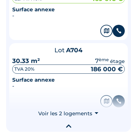
Surface annexe
-
🗞
📞
Lot
A704
30.33 m²
7
ème
étage
186 000 €
TVA 20%
Surface annexe
-
🗞
📞
Voir les 2 logements
⮟
▾