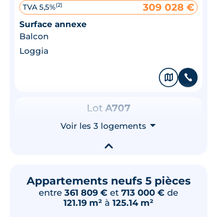
309 028 €
(2)
TVA 5,5%
Surface annexe
Balcon
Loggia
🗞
📞
Lot
A707
84.58 m²
7
ème
étage
Voir les 3 logements
⮟
449 000 €
TVA 20%
▾
Surface annexe
Loggia
Appartements neufs 5 pièces
entre
361 809 €
et
713 000 €
de
🗞
📞
121.19 m²
à
125.14 m²