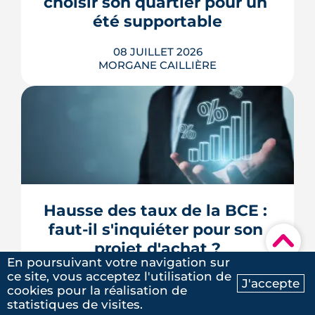
choisir son quartier pour un 
du logement. Décryptage mesur...
été supportable
LIRE L'ARTICLE
08 JUILLET 2026
MORGANE CAILLIÈRE
À Bordeaux, deux logements au plan
identique n'offrent pas le même
confort d'été selon leur adresse :
Météo-France mesure jusqu'à 4,4 °C
5
/5
d'écart entre la ville et sa campagne les
Lola M.
|
le 4 Juin 2025
nuits d'été, et les cartes de la Métropole
Hausse des taux de la BCE : 
distinguent un centre minéral d'un
faut-il s'inquiéter pour son 
secteur arboré. Densité du b...
▾
projet d'achat ?
LIRE L'ARTICLE
En poursuivant votre navigation sur
ce site, vous acceptez l'utilisation de
06 JUILLET 2026
J'accepte
cookies pour la réalisation de
MORGANE CAILLIÈRE
Ma recherche
Contactez-nous
statistiques de visites.