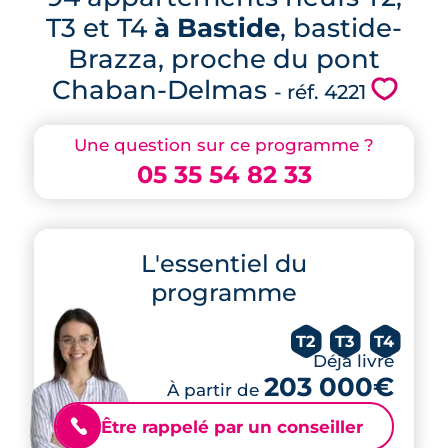
T3 et T4
à Bastide
, bastide-
Brazza, proche du pont
Chaban-Delmas
💗
- réf. 4221
Une question sur ce programme ?
05 35 54 82 33
L'essentiel du
programme
T2
T3
T4
Déjà livré
203 000€
À partir de
Être rappelé par un conseiller
📞