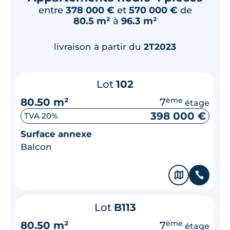
entre
378 000 €
et
570 000 €
de
80.5 m²
à
96.3 m²
livraison à partir du
2T2023
Lot
102
80.50 m²
7
ème
étage
398 000 €
TVA 20%
Surface annexe
Balcon
🗞
📞
Lot
B113
80.50 m²
7
ème
étage