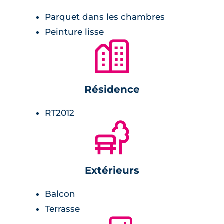
Parquet dans les chambres
meuble vasque avec miroir et appliques
Peinture lisse
lumineuses,
🏙
radiateur sèche-serviette,
carrelage avec faïence assortie.
Résidence
Chambre :
RT2012
🌲
placard,
parquet stratifié.
Extérieurs
Balcon
Terrasse