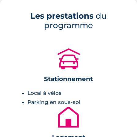
Angéliques.
Les prestations
du
Description de la résidence
programme
Le programme immobilier se compose de 94
appartements neufs. L'ensemble de ces
🚗
logements sont intégrés au sein de 3 grande
immeubles de 10 ou 7 étages. Les façades des
bâtiments présentent des lignes
Stationnement
architecturales résolument modernes et
contemporaines et rappellent les grattes-ciels
Local à vélos
new-yorkais. Les façades s'ordonnent
Parking en sous-sol
verticalement à travers des séquences
🏚
parfaitement rythmées par de nombreuses
ouvertures vitrées, des doubles hauteurs et de
vastes espaces extérieurs. La transparence des