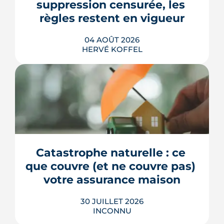
suppression censurée, les 
règles restent en vigueur
04 AOÛT 2026
HERVÉ KOFFEL
La fin des zones à faibles émissions a
fait la une au printemps 2026, avant
d'être effacée par le Conseil
constitutionnel. À Bordeaux, la ZFE
tient toujours et la vignette Crit'Air
Catastrophe naturelle : ce 
reste la clé d'entrée dans l'intra-rocade.
que couvre (et ne couvre pas) 
LIRE L'ARTICLE
votre assurance maison
30 JUILLET 2026
INCONNU