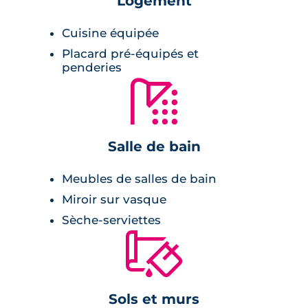
Logement
garde-corps et les multiples percées visuelles
augurent d'une grande clarté dans les
Cuisine équipée
intérieurs.
Placard pré-équipés et
penderies
Prestations du bien neuf
🚿
Pièce à vivre :
Salle de bain
peinture lisse blanche,
Meubles de salles de bain
balcon ou terrasse avec lames de bois,
Miroir sur vasque
cuisine équipée,
Sèche-serviettes
revêtement de sol en parquet stratifié,
🔨
espaces de rangement,
double vitrage.
Sols et murs
Salle de bains :