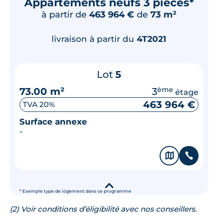
Appartements neufs 3 pièces*
à partir de
463 964 €
de
73 m²
livraison à partir du
4T2021
Lot
5
73.00 m²
3
ème
étage
463 964 €
TVA 20%
Surface annexe
-
🗞
📞
▾
* Exemple type de logement dans ce programme
(2) Voir conditions d’éligibilité avec nos conseillers.