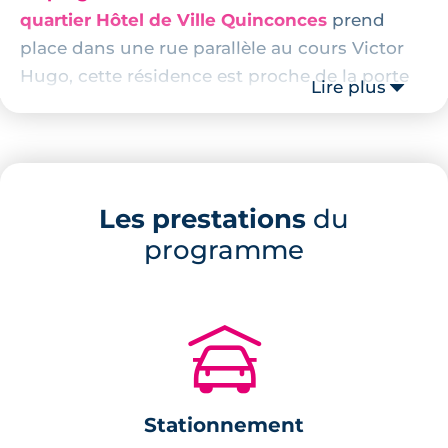
quartier Hôtel de Ville Quinconces
prend
place dans une rue parallèle au cours Victor
Hugo, cette résidence est proche de la porte
Lire plus
de Bourgogne. Elle est entourée de
commerces de proximité et de services à la
personne. Habiter ce programme immobilier
de rénovation revient à profiter d'une vraie vie
Les prestations
du
citadine.
programme
Description de la résidence
è
L'immeuble qui date du début du 19
siècle se
🚗
compose de 5 appartements de 2 et de 3
pièces. Les façades, la toiture ainsi que les
menuiseries extérieures du bâtiment seront
Stationnement
restaurées. L'objectif étant que l'opération