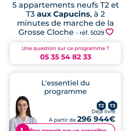
5 appartements neufs T2 et
T3
aux Capucins
, à 2
minutes de marche de la
Grosse Cloche
💗
- réf. 5029
Une question sur ce programme ?
05 35 54 82 33
L'essentiel du
programme
T2
T3
Déjà livré
296 944€
À partir de
Être rappelé par un conseiller
📞