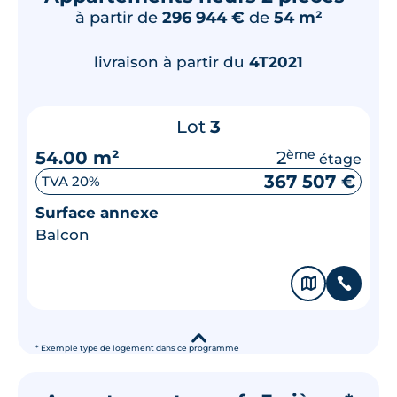
à partir de
296 944 €
de
54 m²
livraison à partir du
4T2021
Lot
3
54.00 m²
2
ème
étage
367 507 €
TVA 20%
Surface annexe
Balcon
🗞
📞
▾
* Exemple type de logement dans ce programme