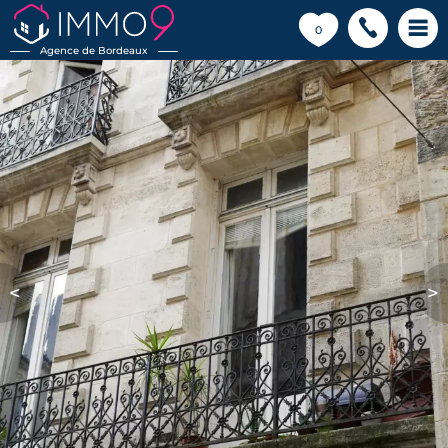
💗
0
Agence de Bordeaux
<
>