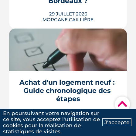
Bordeaux ?
LIRE L'ARTICLE
29 JUILLET 2026
MORGANE CAILLIÈRE
Combien rapporte une place de
parking à Bordeaux ? Prix de location
par quartier, calcul du rendement,
fiscalité 2026 et pièges à éviter avant de
Achat d'un logement neuf : 
louer.
Guide chronologique des 
LIRE L'ARTICLE
Un grand merci à Sarah qui a su
étapes
▾
nous accompagner de bout en
23 JUILLET 2026
En poursuivant votre navigation sur
bout dans notre projet
MORGANE CAILLIÈRE
ce site, vous acceptez l'utilisation de
J'accepte
d’acquisition. Très efficace,
cookies pour la réalisation de
Ma recherche
Contactez-nous
statistiques de visites.
professionnelle et disponible :) Je