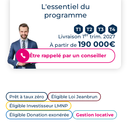
L'essentiel du
programme
T1
T2
T3
T4
er
Livraison 1
trim. 2027
190 000€
À partir de
Être rappelé par un conseiller
📞
Prêt à taux zéro
Éligible Loi Jeanbrun
Éligible Investisseur LMNP
Éligible Donation exonérée
Gestion locative