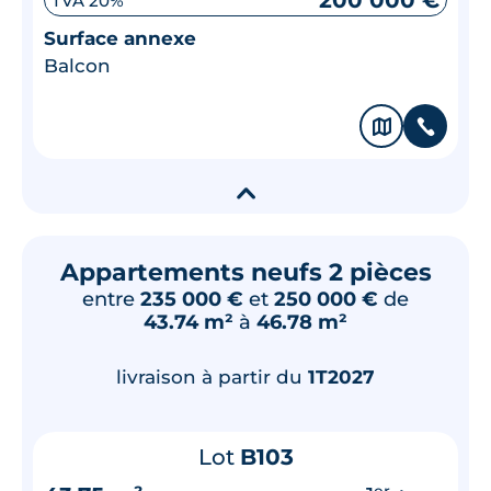
200 000 €
TVA 20%
Surface annexe
Balcon
🗞
📞
▾
Appartements neufs 2 pièces
entre
235 000 €
et
250 000 €
de
43.74 m²
à
46.78 m²
livraison à partir du
1T2027
Lot
B103
er