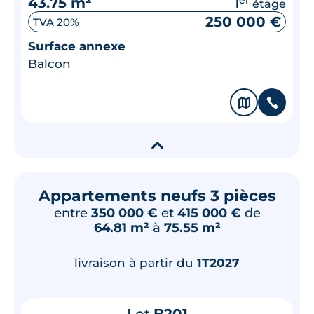
43.75 m²
1
étage
250 000 €
TVA 20%
Surface annexe
Balcon
🗞
📞
▾
Appartements neufs 3 pièces
entre
350 000 €
et
415 000 €
de
64.81 m²
à
75.55 m²
livraison à partir du
1T2027
Lot
B201