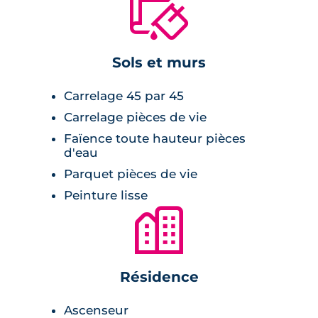
🔨
environnement serein et agréable. Les
prestations de standing incluent climatisation
réversible et parquet dans les chambres,
Sols et murs
assurant un cadre de vie luxueux et
Carrelage 45 par 45
confortable.
Carrelage pièces de vie
Faïence toute hauteur pièces
d'eau
Parquet pièces de vie
Peinture lisse
🏙
Résidence
Ascenseur