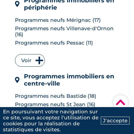
Programmes immobiliers en
périphérie
Programmes neufs Mérignac (17)
Programmes neufs Villenave-d'Ornon
(16)
Programmes neufs Pessac (11)
Programmes neufs Talence (9)
Programmes neufs Bruges (7)
Voir
Programmes neufs Floirac (7)
Programmes immobiliers en
Programmes neufs Le Bouscat (6)
centre-ville
Programmes neufs Cenon (6)
Programmes neufs Lormont (6)
Programmes neufs Bastide (18)
▾
Programmes neufs Le Taillan-Médoc (6)
Programmes neufs St Jean (16)
Programmes neufs Carbon-Blanc (5)
En poursuivant votre navigation sur
Programmes neufs Caudéran (5)
ce site, vous acceptez l'utilisation de
Programmes neufs Parempuyre (5)
J'accepte
Programmes neufs Les Chartrons (5)
cookies pour la réalisation de
Ma recherche
Contactez-nous
Programmes neufs Artigues-près-
statistiques de visites.
Programmes neufs Lac (5)
Bordeaux (4)