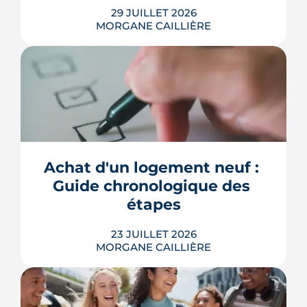
29 JUILLET 2026
d’acquisition. Très efficace,
MORGANE CAILLIÈRE
professionnelle et disponible :) Je
recommande vivement !
Combien rapporte une place de
parking à Bordeaux ? Prix de location
par quartier, calcul du rendement,
fiscalité 2026 et pièges à éviter avant de
Achat d'un logement neuf : 
louer.
Guide chronologique des 
LIRE L'ARTICLE
étapes
23 JUILLET 2026
MORGANE CAILLIÈRE