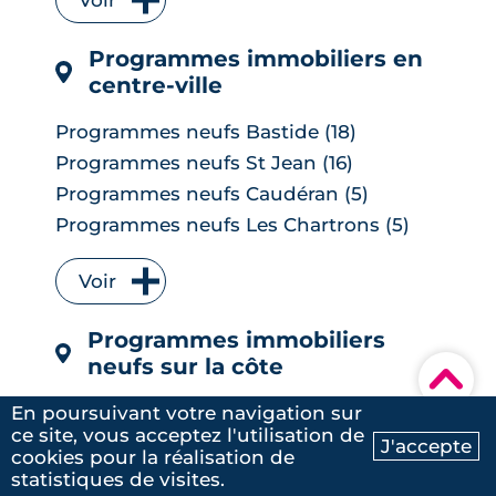
Voir
Programmes neufs Floirac (7)
Programmes immobiliers en
Programmes neufs Le Bouscat (6)
centre-ville
Programmes neufs Cenon (6)
Programmes neufs Lormont (6)
Programmes neufs Bastide (18)
Programmes neufs Le Taillan-Médoc (6)
Programmes neufs St Jean (16)
Programmes neufs Carbon-Blanc (5)
Programmes neufs Caudéran (5)
Programmes neufs Parempuyre (5)
Programmes neufs Les Chartrons (5)
Programmes neufs Artigues-près-
Programmes neufs Lac (5)
Bordeaux (4)
Voir
Programmes neufs Les Capucins (3)
Programmes neufs Bègles (4)
Programmes neufs St Seurin (3)
Programmes neufs Blanquefort (4)
Programmes immobiliers
Programmes neufs Bacalan (1)
Programmes neufs Ambarès-et-
neufs sur la côte
▾
Programmes neufs Hotel de ville
Lagrave (3)
Quinconces (1)
Programmes neufs Anglet (11)
En poursuivant votre navigation sur
Programmes neufs Gradignan (3)
ce site, vous acceptez l'utilisation de
Programmes neufs Bayonne (11)
Programmes neufs Saint-Médard-en-
J'accepte
cookies pour la réalisation de
Ma recherche
Contactez-nous
Jalles (3)
Dans notre recherche de projet d'
Programmes neufs Andernos-les-Bains
statistiques de visites.