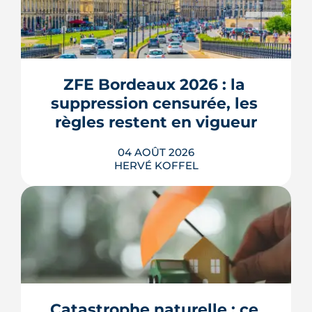
ZFE Bordeaux 2026 : la 
suppression censurée, les 
règles restent en vigueur
04 AOÛT 2026
HERVÉ KOFFEL
La fin des zones à faibles émissions a
fait la une au printemps 2026, avant
d'être effacée par le Conseil
constitutionnel. À Bordeaux, la ZFE
tient toujours et la vignette Crit'Air
Catastrophe naturelle : ce 