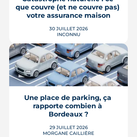
reste la clé d'entrée dans l'intra-rocade.
que couvre (et ne couvre pas) 
LIRE L'ARTICLE
votre assurance maison
30 JUILLET 2026
INCONNU
Franchise de 380 € ou 1 520 €, arrêté
interministériel obligatoire, exclusions
sur le jardin ou la piscine, cas épineux
des fissures de sécheresse : le régime
CatNat obéit à des règles précises,
récemment réformées. Ce guide fait le
Une place de parking, ça 
point, à jour de juillet 2026, sur vos
rapporte combien à 
droits et ...
Bordeaux ?
LIRE L'ARTICLE
29 JUILLET 2026
MORGANE CAILLIÈRE