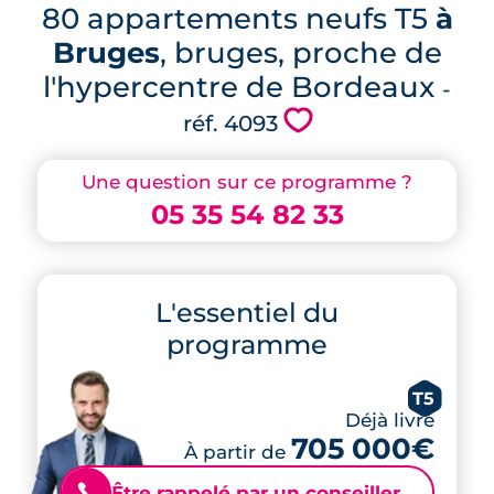
80 appartements neufs T5
à
Bruges
, bruges, proche de
l'hypercentre de Bordeaux
-
💗
réf. 4093
Une question sur ce programme ?
05 35 54 82 33
L'essentiel du
programme
T5
Déjà livré
705 000€
À partir de
Être rappelé par un conseiller
📞