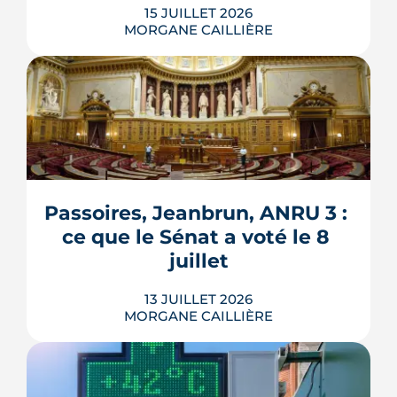
15 JUILLET 2026
MORGANE CAILLIÈRE
Verrous tournés, voisins prévenus,
boîte aux lettres sous contrôle : une
grande partie de la protection d'un
logement repose sur des habitudes qui
ne coûtent rien. Démonstration en 10
gestes gratuits ou à moins de 50 €,
Passoires, Jeanbrun, ANRU 3 : 
inspirés des conseils officiels de la
ce que le Sénat a voté le 8 
police et de la gendarmerie, mon...
juillet
LIRE L'ARTICLE
13 JUILLET 2026
MORGANE CAILLIÈRE