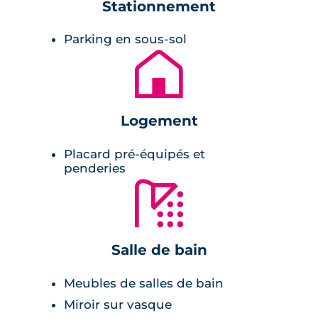
Stationnement
balcons. Le mariage harmonieux de
références classiques et de tendances plus
Parking en sous-sol
actuelle, donne au projet immobilier un style
🏚
intemporel. En façade, les parements de pierre
blonde, fidèles à l'esprit bordelais, et les
enduits lumineux dominent.
Logement
Prestations du bien neuf
Placard pré-équipés et
penderies
Pièce à vivre :
🚿
cuisine équipée,
Salle de bain
brande baie vitrée,
revêtement de sol de grande qualité,
Meubles de salles de bain
volets roulants électriques,
Miroir sur vasque
rangements.