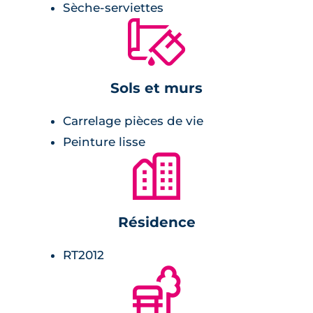
Sèche-serviettes
🔨
Salle de bains :
carrelage,
Sols et murs
radiateur sèche-serviette,
meuble-vasque avec miroir.
Carrelage pièces de vie
Peinture lisse
🏙
Chambre :
rangement.
Résidence
RT2012
🌲