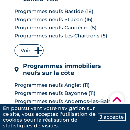
Programmes neufs Cenon (6)
Programmes neufs Lormont (6)
Programmes neufs Bastide (18)
Programmes neufs Le Taillan-Médoc (6)
Programmes neufs St Jean (16)
Programmes neufs Carbon-Blanc (5)
Programmes neufs Caudéran (5)
Programmes neufs Parempuyre (5)
Programmes neufs Les Chartrons (5)
Programmes neufs Artigues-près-
Programmes neufs Lac (5)
Bordeaux (4)
Voir
Programmes neufs Les Capucins (3)
Programmes neufs Bègles (4)
Programmes neufs St Seurin (3)
Programmes neufs Blanquefort (4)
Programmes immobiliers
Programmes neufs Bacalan (1)
Programmes neufs Ambarès-et-
neufs sur la côte
Programmes neufs Hotel de ville
Lagrave (3)
Quinconces (1)
Programmes neufs Anglet (11)
Programmes neufs Gradignan (3)
Programmes neufs Bayonne (11)
Programmes neufs Saint-Médard-en-
▾
Jalles (3)
Dans notre recherche de projet d'
Programmes neufs Andernos-les-Bains
(10)
Programmes neufs Martignas-sur-Jalle
En poursuivant votre navigation sur
investissement, nous avons eu
(2)
ce site, vous acceptez l'utilisation de
Programmes neufs Gujan-Mestras (9)
comme interlocuteur Monsieur
J'accepte
cookies pour la réalisation de
Programmes neufs Montussan (2)
Ma recherche
Contactez-nous
Programmes neufs La Teste-de-Buch
Voir
Pierre CORBET qui a fait preuve
statistiques de visites.
(9)
Programmes neufs Saint-Jean-d'Illac