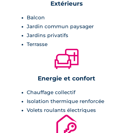
Extérieurs
Chambre :
Balcon
placards avec étagères et penderies.
Jardin commun paysager
Jardins privatifs
Terrasse
🛋
Energie et confort
Chauffage collectif
Isolation thermique renforcée
Volets roulants électriques
🔐