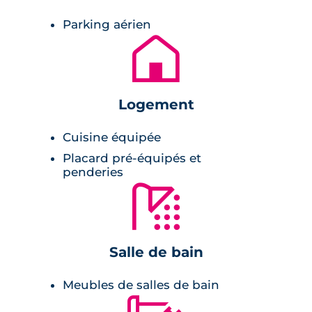
maisons duplex de 4 pièces. Modernes dans
Parking aérien
leur conception, les villas sont de forme
🏚
cubiques et sont bâties sur pilotis. Les façades
sont dotées de grandes baies vitrées laissant
entre un maximum de soleil dans le séjour.
Logement
Par ailleurs, en extérieur, à l'étage, les maisons
sont dotées d'une grande terrasse et un patio
Cuisine équipée
est aussi aménagé à l'entrée de l'habitation.
Placard pré-équipés et
Un escalier est présent à l'extérieur de la
penderies
🚿
maison et il offre un accès rapide aux
habitants.
Prestations du bien neuf
Salle de bain
Pièce à vivre :
Meubles de salles de bain