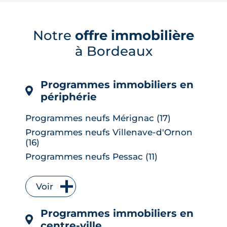
hectares d'espaces naturels, son
campus, son pôle hospitalier et sa
desserte en tramway. Tour d'horizon de
Notre
offre immobilière
ses quartiers, de son cadre de vie et de
son marché immobilier pour qui
à Bordeaux
envisage de ...
LIRE L'ARTICLE
Programmes immobiliers en
périphérie
Programmes neufs Mérignac (17)
Programmes neufs Villenave-d'Ornon
(16)
Programmes neufs Pessac (11)
Programmes neufs Talence (9)
Programmes neufs Bruges (7)
Voir
Programmes neufs Floirac (7)
Programmes immobiliers en
Programmes neufs Le Bouscat (6)
centre-ville