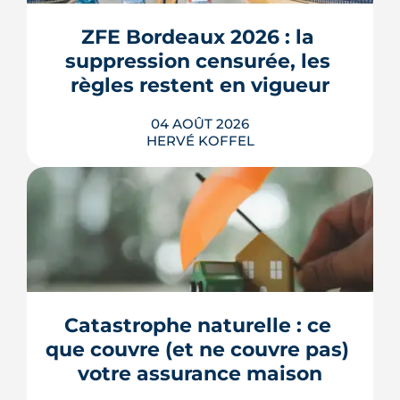
ZFE Bordeaux 2026 : la 
suppression censurée, les 
règles restent en vigueur
04 AOÛT 2026
HERVÉ KOFFEL
La fin des zones à faibles émissions a
fait la une au printemps 2026, avant
d'être effacée par le Conseil
constitutionnel. À Bordeaux, la ZFE
tient toujours et la vignette Crit'Air
Catastrophe naturelle : ce 
reste la clé d'entrée dans l'intra-rocade.
que couvre (et ne couvre pas) 
LIRE L'ARTICLE
votre assurance maison