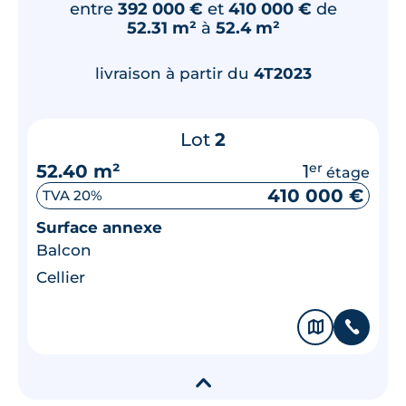
entre
392 000 €
et
410 000 €
de
52.31 m²
à
52.4 m²
livraison à partir du
4T2023
Lot
2
52.40 m²
1
er
étage
410 000 €
TVA 20%
Surface annexe
Balcon
Cellier
🗞
📞
▾