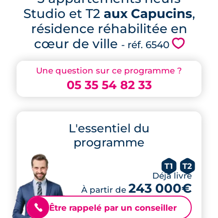
Studio et T2
aux Capucins
,
résidence réhabilitée en
cœur de ville
💗
- réf. 6540
Une question sur ce programme ?
05 35 54 82 33
L'essentiel du
programme
T1
T2
Déjà livré
243 000€
À partir de
Être rappelé par un conseiller
📞