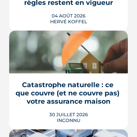
règles restent en vigueur
LIRE L'ARTICLE
04 AOÛT 2026
HERVÉ KOFFEL
La fin des zones à faibles émissions a
fait la une au printemps 2026, avant
d'être effacée par le Conseil
constitutionnel. À Bordeaux, la ZFE
tient toujours et la vignette Crit'Air
Catastrophe naturelle : ce 
reste la clé d'entrée dans l'intra-rocade.
que couvre (et ne couvre pas) 
LIRE L'ARTICLE
votre assurance maison
30 JUILLET 2026
INCONNU