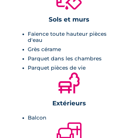
Les appartements ont été agencés de façon à
être plus en phase avec les modes de vie
Sols et murs
actuels. Ils sont traversants et sont lumineux
grâce à des puits de lumière. Ils sont une
Faïence toute hauteur pièces
d'eau
alliance parfaite entre confort et élégance.
Grès cérame
Les résidents seront ravis de vivre dans des
Parquet dans les chambres
espaces dotés d’une cuisine aménagée et
Parquet pièces de vie
d’espaces de rangement généreux.
🌲
Un des T2 dispose d'un balcon, parfait pour
s'immerger dans l'ambiance de Bordeaux.
Extérieurs
Balcon
🛋