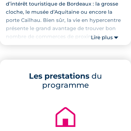
d’intérêt touristique de Bordeaux : la grosse
cloche, le musée d’Aquitaine ou encore la
porte Cailhau. Bien sûr, la vie en hypercentre
présente le grand avantage de trouver bon
nombre de commerces de proximité et
Lire plus
services : bureaux de poste, superette,
boulangerie, etc. En outre, cette résidence est
perpendiculaire à la célèbre rue Sainte-
Catherine, la plus longue rue commerçante
Les prestations
du
d’Europe.
programme
Au niveau des transports, c’est exceptionnel :
l'arrêt de tram le plus proche est situé à 3
minutes à pied. Vous allez pouvoir vous vous
🏚
déplacer à Bordeaux très facilement. De plus,
la gare de Bordeaux Saint-Jean est accessible