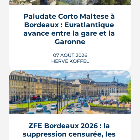
Paludate Corto Maltese à 
Bordeaux : Euratlantique 
avance entre la gare et la 
Garonne
07 AOÛT 2026
HERVÉ KOFFEL
Entre la gare Saint-Jean et le fleuve, un
ancien secteur d'entrepôts et de chais
devient l'une des vitrines de Bordeaux
Euratlantique. Promenade végétalisée,
ZFE Bordeaux 2026 : la 
chantier Canopia, futur parc Descas :
voici où en est ce morceau de ville en
suppression censurée, les 
train de se recoudre.