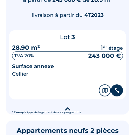
livraison à partir du
4T2023
Lot
3
28.90 m²
1
er
étage
243 000 €
TVA 20%
Surface annexe
Cellier
🗞
📞
▾
* Exemple type de logement dans ce programme
Appartements neufs 2 pièces