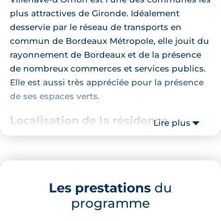
plus attractives de Gironde. Idéalement
desservie par le réseau de transports en
commun de Bordeaux Métropole, elle jouit du
rayonnement de Bordeaux et de la présence
de nombreux commerces et services publics.
Elle est aussi très appréciée pour la présence
de ses espaces verts.
Localisation de la résidence
Lire plus
C’est à quelques pas de l’avenue des Pyrénées
que se situe cette nouvelle résidence, au cœur
d’un quartier résidentiel. Tout se trouve à
Les prestations
du
proximité immédiate de cette nouvelle
programme
adresse : stations de bus et groupe scolaire à
4 minutes à pied, supermarché à 5 minutes