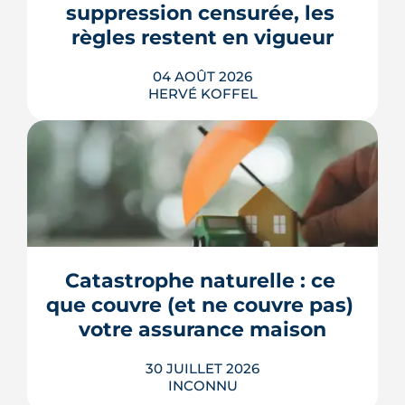
suppression censurée, les 
règles restent en vigueur
04 AOÛT 2026
HERVÉ KOFFEL
La fin des zones à faibles émissions a
fait la une au printemps 2026, avant
d'être effacée par le Conseil
constitutionnel. À Bordeaux, la ZFE
tient toujours et la vignette Crit'Air
Catastrophe naturelle : ce 
reste la clé d'entrée dans l'intra-rocade.
que couvre (et ne couvre pas) 
LIRE L'ARTICLE
votre assurance maison
30 JUILLET 2026
INCONNU