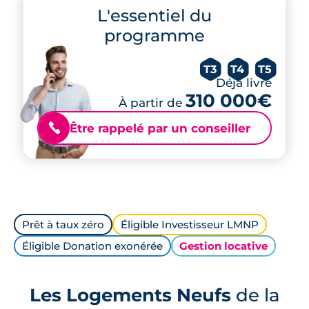
L'essentiel du
programme
T3
T4
T5
Déjà livré
310 000€
À partir de
Être rappelé par un conseiller
📞
Prêt à taux zéro
Éligible Investisseur LMNP
Éligible Donation exonérée
Gestion locative
Les Logements Neufs
de la