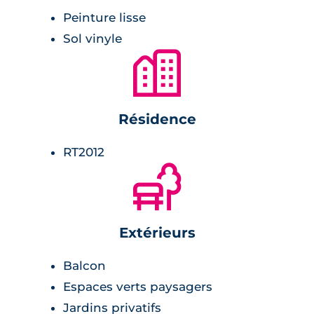
des biens), de meubles vasque dans les salles
Peinture lisse
d’eau et de bains. Petit plus, les appartements
Sol vinyle
au dernier étage profitent d’une grande
🏙
hauteur sous plafond. Pour une sécurité
optimale, les portes palières sont équipées de
serrures de sécurité 3 points. L'accès à la
Résidence
résidence se fait via vidéophone et accès
Vigik.
RT2012
🌲
Extérieurs
Balcon
Espaces verts paysagers
Jardins privatifs