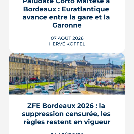
Paludate Corto Maltese à 
Bordeaux : Euratlantique 
avance entre la gare et la 
Garonne
07 AOÛT 2026
HERVÉ KOFFEL
Entre la gare Saint-Jean et le fleuve, un
ancien secteur d'entrepôts et de chais
devient l'une des vitrines de Bordeaux
Euratlantique. Promenade végétalisée,
ZFE Bordeaux 2026 : la 
chantier Canopia, futur parc Descas :
voici où en est ce morceau de ville en
suppression censurée, les 
train de se recoudre.
règles restent en vigueur
LIRE L'ARTICLE