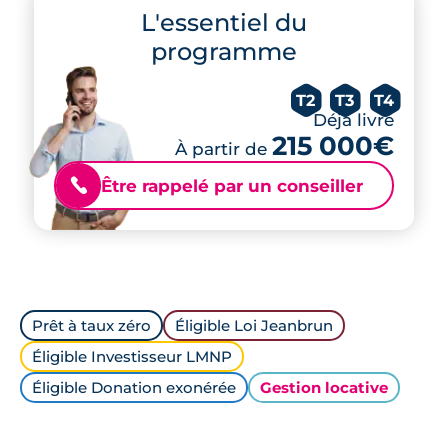
L'essentiel du
programme
T2
T3
T4
Déjà livré
215 000€
À partir de
Être rappelé par un conseiller
📞
Prêt à taux zéro
Éligible Loi Jeanbrun
Éligible Investisseur LMNP
Éligible Donation exonérée
Gestion locative