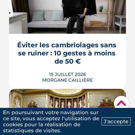
L'assurance habitation est obligatoire
pour tout locataire d'une résidence
principale, mais la garantie minimale
légale (les risques locatifs) ne protège
que le logement du propriétaire, pas
vos biens ni vos voisins. Dans les faits,
Éviter les cambriolages sans 
c'est une multirisque habitation qu'on
souscrit, et le vrai cho...
se ruiner : 10 gestes à moins 
LIRE L'ARTICLE
de 50 €
15 JUILLET 2026
MORGANE CAILLIÈRE
▾
Verrous tournés, voisins prévenus,
En poursuivant votre navigation sur
boîte aux lettres sous contrôle : une
ce site, vous acceptez l'utilisation de
J'accepte
grande partie de la protection d'un
cookies pour la réalisation de
Ma recherche
Contactez-nous
logement repose sur des habitudes qui
statistiques de visites.
ne coûtent rien. Démonstration en 10