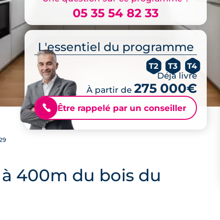
05 35 54 82 33
L'essentiel du programme
T2
T3
T4
Déjà livré
275 000€
À partir de
Être rappelé par un conseiller
📞
29
, à 400m du bois du