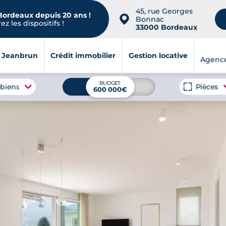
45, rue Georges
 Bordeaux depuis 20 ans !
📍
Bonnac
z les dispositifs !
33000 Bordeaux
i Jeanbrun
Crédit immobilier
Gestion locative
Agenc
BUDGET
 biens
Pièces
600 000€