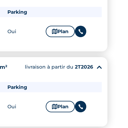
Parking
Oui
🗞
Plan
📞
livraison à partir du
2T2026
 m²
▾
Parking
Oui
🗞
Plan
📞