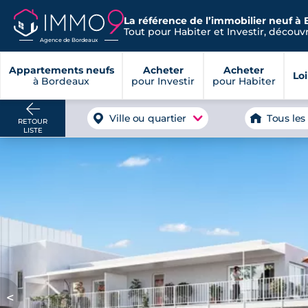
La référence de l’immobilier neuf à
Tout pour Habiter et Investir, découvre
Agence de Bordeaux
Appartements neufs
Acheter
Acheter
Lo
à Bordeaux
pour Investir
pour Habiter
Ville ou quartier
Tous les
RETOUR
LISTE
<