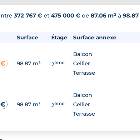
entre
372 767 €
et
475 000 €
de
87.06 m²
à
98.87
Surface
Étage
Surface annexe
Balcon
ème
 €
98.87 m²
Cellier
2
Terrasse
Balcon
ème
 €
98.87 m²
Cellier
2
Terrasse