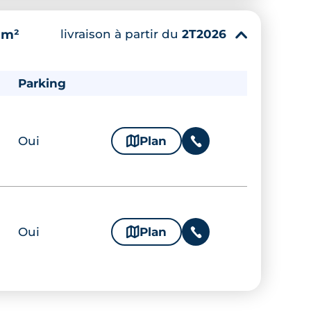
livraison à partir du
2T2026
 m²
▾
Parking
Oui
🗞
Plan
📞
Oui
🗞
Plan
📞