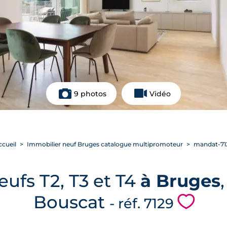
9 photos
Vidéo
ccueil
Immobilier neuf Bruges catalogue multipromoteur
mandat-71
ufs T2, T3 et T4
à Bruges
Bouscat
💗
- réf. 7129