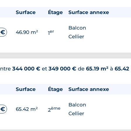
Surface
Étage
Surface annexe
Balcon
er
 €
46.90 m²
1
Cellier
ntre
344 000 €
et
349 000 €
de
65.19 m²
à
65.42
Surface
Étage
Surface annexe
Balcon
ème
 €
65.42 m²
2
Cellier