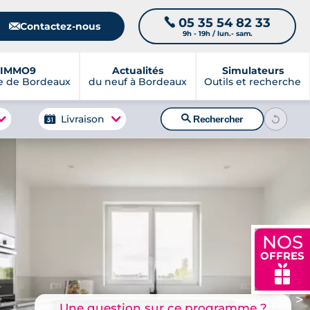
05 35 54 82 33
📞
📧
Contactez-nous
9h - 19h / lun.- sam.
IMMO9
Actualités
Simulateurs
e de Bordeaux
du neuf à Bordeaux
Outils et recherche
🔍
Livraison
Rechercher
NOS
OFFRES
🎁
>
Une question sur ce programme ?