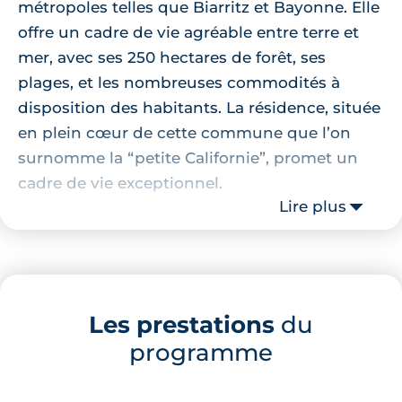
métropoles telles que Biarritz et Bayonne. Elle
offre un cadre de vie agréable entre terre et
mer, avec ses 250 hectares de forêt, ses
plages, et les nombreuses commodités à
disposition des habitants. La résidence, située
en plein cœur de cette commune que l’on
surnomme la “petite Californie”, promet un
cadre de vie exceptionnel.
Lire plus
Localisation de la résidence
La Villa Joia bénéficie d'une localisation
privilégiée. À seulement quelques minutes à
Les prestations
du
pied, vous trouverez de nombreux
programme
commerces, restaurants et écoles. Par
exemple, la Boulangerie Soarès, le restaurant
La Bodega El Rocio et la célèbre Halle des 5