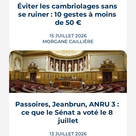
vos biens ni vos voisins. Dans les faits,
Éviter les cambriolages sans 
c'est une multirisque habitation qu'on
souscrit, et le vrai cho...
se ruiner : 10 gestes à moins 
LIRE L'ARTICLE
de 50 €
15 JUILLET 2026
MORGANE CAILLIÈRE
Verrous tournés, voisins prévenus,
boîte aux lettres sous contrôle : une
grande partie de la protection d'un
logement repose sur des habitudes qui
ne coûtent rien. Démonstration en 10
gestes gratuits ou à moins de 50 €,
Passoires, Jeanbrun, ANRU 3 : 
inspirés des conseils officiels de la
ce que le Sénat a voté le 8 
police et de la gendarmerie, mon...
juillet
LIRE L'ARTICLE
13 JUILLET 2026