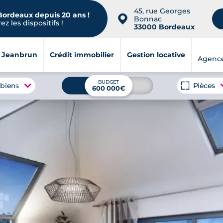
45, rue Georges
 Bordeaux depuis 20 ans !
📍
Bonnac
z les dispositifs !
33000 Bordeaux
i Jeanbrun
Crédit immobilier
Gestion locative
Agenc
BUDGET
 biens
Pièces
600 000€