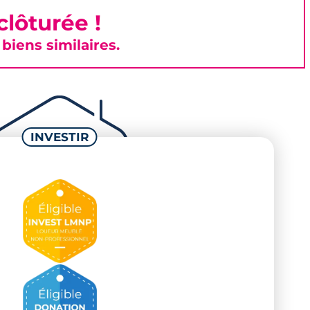
lôturée !
iens similaires.