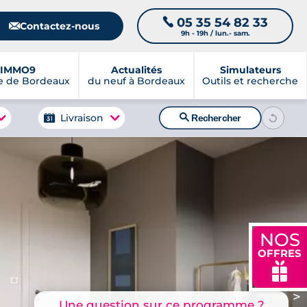
05 35 54 82 33
📞
📧
Contactez-nous
9h - 19h / lun.- sam.
IMMO9
Actualités
Simulateurs
e de Bordeaux
du neuf à Bordeaux
Outils et recherche
🔍
Livraison
Rechercher
NOS
OFFRES
🎁
>
Une question sur ce programme ?