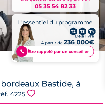
05 35 54 82 33
L'essentiel du programme
T2
T3
T4
Déjà livré
236 000€
À partir de
Être rappelé par un conseiller
📞
, bordeaux Bastide, à
💗
réf. 4225