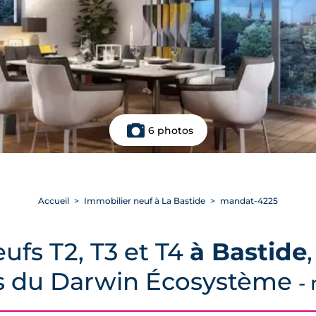
6 photos
Accueil
Immobilier neuf à La Bastide
mandat-4225
fs T2, T3 et T4
à Bastide
s du Darwin Écosystème
- 