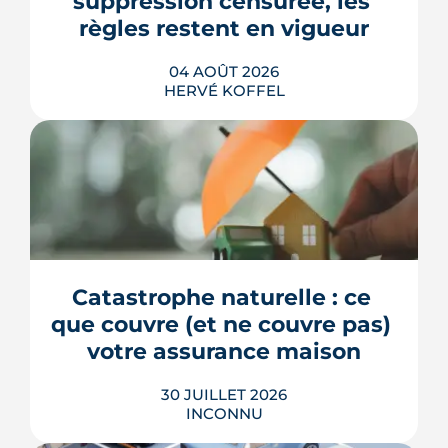
suppression censurée, les 
règles restent en vigueur
04 AOÛT 2026
HERVÉ KOFFEL
La fin des zones à faibles émissions a
fait la une au printemps 2026, avant
d'être effacée par le Conseil
constitutionnel. À Bordeaux, la ZFE
tient toujours et la vignette Crit'Air
Catastrophe naturelle : ce 
reste la clé d'entrée dans l'intra-rocade.
que couvre (et ne couvre pas) 
LIRE L'ARTICLE
votre assurance maison
30 JUILLET 2026
INCONNU