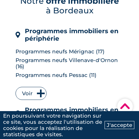
Notre
offre immobilière
ses quartiers, de son cadre de vie et de
son marché immobilier pour qui
à Bordeaux
envisage de ...
LIRE L'ARTICLE
Programmes immobiliers en
périphérie
Programmes neufs Mérignac (17)
Programmes neufs Villenave-d'Ornon
(16)
Programmes neufs Pessac (11)
Programmes neufs Talence (9)
Programmes neufs Bruges (7)
Voir
Programmes neufs Floirac (7)
▾
Programmes immobiliers en
Programmes neufs Le Bouscat (6)
En poursuivant votre navigation sur
centre-ville
Programmes neufs Cenon (6)
ce site, vous acceptez l'utilisation de
J'accepte
Programmes neufs Lormont (6)
cookies pour la réalisation de
Ma recherche
Contactez-nous
Programmes neufs Bastide (18)
statistiques de visites.
Programmes neufs Le Taillan-Médoc (6)