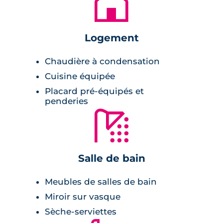
🏚
Les maisons sont construites de manière à
proposer une double exposition et elles
Logement
proposent de belles volumétries aussi
Chaudière à condensation
lumineuses que facilement aménageables.
Cuisine équipée
Aussi, l'implantation des maisons a été
Placard pré-équipés et
pensée pour préserver l'intimité de chacun
penderies
tout en offrant cohérence et harmonie.
🚿
Environnement
Salle de bain
aéroport à 15 minutes,
arrêt de bus au pied de la résidence,
Meubles de salles de bain
parc de la Chêneraie à 2 minutes en vélo,
Miroir sur vasque
commerces de proximité.
Sèche-serviettes