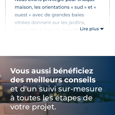
maison, les orientations « sud » et «
ouest » avec de grandes baies
vitrées donnant sur les jardins,
Lire plus
permettant ainsi, de bénéficier d’un
maximum de luminosité dans les
espaces de vie."
Vous aussi bénéficiez
des meilleurs conseils
et d'un suivi sur-mesure
à toutes les étapes de
votre projet.