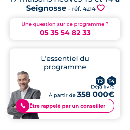
Seignosse
💗
- réf. 4214
Une question sur ce programme ?
05 35 54 82 33
L'essentiel du
programme
T3
T4
Déjà livré
358 000€
À partir de
Être rappelé par un conseiller
📞