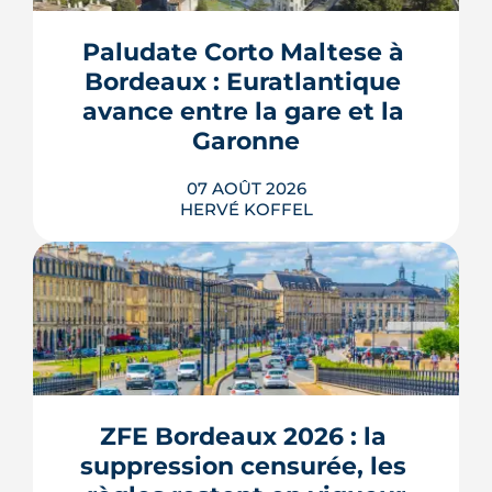
Paludate Corto Maltese à 
Bordeaux : Euratlantique 
avance entre la gare et la 
Garonne
07 AOÛT 2026
HERVÉ KOFFEL
Entre la gare Saint-Jean et le fleuve, un
ancien secteur d'entrepôts et de chais
devient l'une des vitrines de Bordeaux
Euratlantique. Promenade végétalisée,
ZFE Bordeaux 2026 : la 
chantier Canopia, futur parc Descas :
voici où en est ce morceau de ville en
suppression censurée, les 
train de se recoudre.