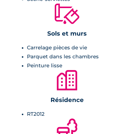
cabine de douche ou baignoire.
🔨
Chambre :
Sols et murs
revêtement stratifié,
Carrelage pièces de vie
placards.
Parquet dans les chambres
Peinture lisse
🏙
Résidence
RT2012
🌲