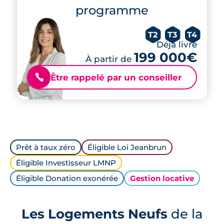
programme
T2
T3
T4
Déjà livré
199 000€
À partir de
Être rappelé par un conseiller
📞
Prêt à taux zéro
Éligible Loi Jeanbrun
Éligible Investisseur LMNP
Éligible Donation exonérée
Gestion locative
Les Logements Neufs
de la