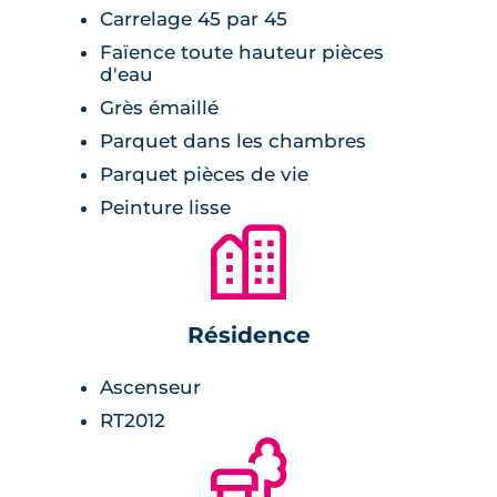
énergétique. Question sécurité, la résidence
Carrelage 45 par 45
est entièrement clôturée et les accès se font
Faïence toute hauteur pièces
d'eau
via un visiophone ou le portail télécommandé
Grès émaillé
menant au parking. De plus, les portes
Parquet dans les chambres
palières disposent de serrures 3 points.
Parquet pièces de vie
Peinture lisse
🏙
Résidence
Ascenseur
RT2012
🌲