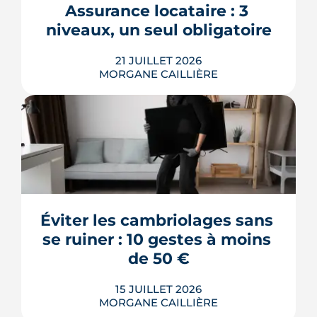
Assurance locataire : 3 
réservation, financement, signature
niveaux, un seul obligatoire
chez le notaire, suivi de la construction
et garanties ...
21 JUILLET 2026
LIRE L'ARTICLE
MORGANE CAILLIÈRE
L'assurance habitation est obligatoire
pour tout locataire d'une résidence
principale, mais la garantie minimale
légale (les risques locatifs) ne protège
que le logement du propriétaire, pas
vos biens ni vos voisins. Dans les faits,
Éviter les cambriolages sans 
c'est une multirisque habitation qu'on
souscrit, et le vrai cho...
se ruiner : 10 gestes à moins 
LIRE L'ARTICLE
de 50 €
15 JUILLET 2026
MORGANE CAILLIÈRE