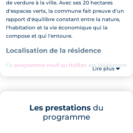
de verdure à la ville. Avec ses 20 hectares
d'espaces verts, la commune fait preuve d'un
rapport d'équilibre constant entre la nature,
l'habitation et la vie économique qui la
compose et qui l'entoure.
Localisation de la résidence
Ce
programme neuf au Haillan
est idéalement
Lire plus
situé dans la commune, à seulement 5
minutes à pied du coeur de ville. Lovée dans
un environnement calme et apaisant, la
résidence dispose de toutes les commodités
Les prestations
du
du quotidien à moins de 10 minutes de
programme
marche : pharmacie à 4 minutes, centre-ville
et Parc du Ruisseau à 5 minutes, commerces
et mairie à 6 et 7 minutes. Le collège et les