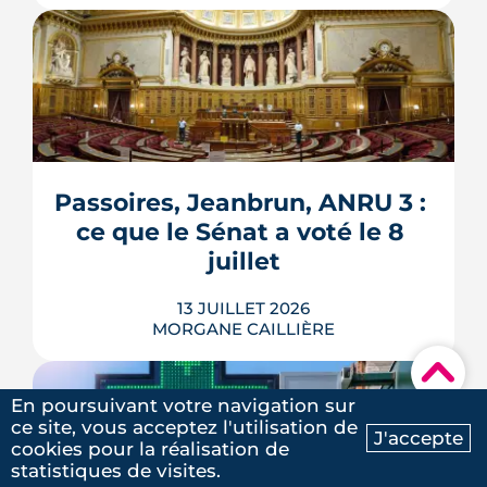
Verrous tournés, voisins prévenus,
boîte aux lettres sous contrôle : une
grande partie de la protection d'un
logement repose sur des habitudes qui
ne coûtent rien. Démonstration en 10
gestes gratuits ou à moins de 50 €,
Passoires, Jeanbrun, ANRU 3 : 
inspirés des conseils officiels de la
ce que le Sénat a voté le 8 
police et de la gendarmerie, mon...
juillet
LIRE L'ARTICLE
13 JUILLET 2026
MORGANE CAILLIÈRE
▾
En poursuivant votre navigation sur
ce site, vous acceptez l'utilisation de
Passoires thermiques louables sous
J'accepte
cookies pour la réalisation de
Ma recherche
Contactez-nous
conditions, amortissement Jeanbrun
statistiques de visites.
étendu, ANRU 3 doté de 5 milliards
5
/5