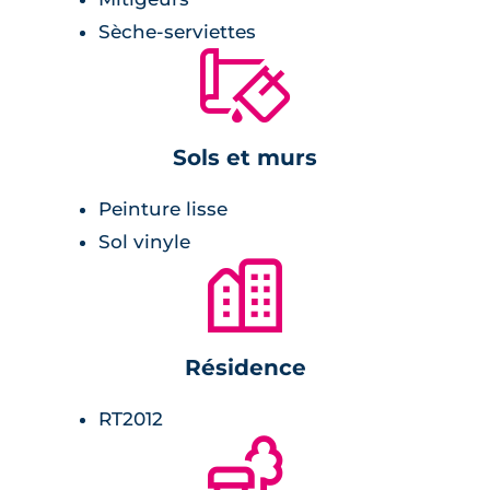
portail télécommandé pour le parking. Local à
Sèche-serviettes
vélo, caves et celliers viennent compléter les
🔨
prestations.
Sols et murs
Peinture lisse
Sol vinyle
🏙
Résidence
RT2012
🌲