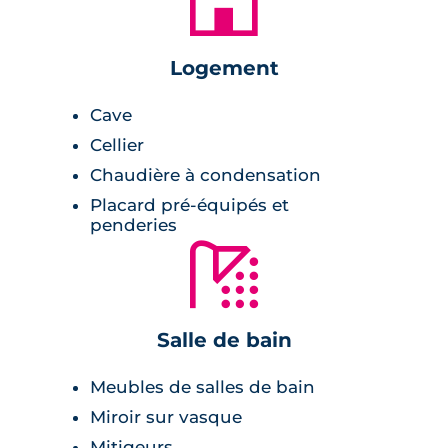
🏚
T4. Les appartements proposent des espaces
de vie spacieux, avec des T2 de 44.20 m² à
47.40 m², des T3 de 66.10 m² à 69.20 m² et des
Logement
T4 de 93.50 m² à 93.70 m². Des maisons T4
sont également proposées, offrant un espace
Cave
de vie confortable de 93.50 m² à 93.70 m².
Cellier
Chaudière à condensation
La résidence propose une multitude de
Placard pré-équipés et
services de qualité pour assurer votre confort
penderies
et votre sécurité : extérieur privatif pour
🚿
chaque logement (balcon, jardin ou terrasse),
salles de bain et placards aménagés,
thermostat d'ambiance ou encore volets
Salle de bain
roulants électriques.
Meubles de salles de bain
Le programme est sécurisé par une clôture et
Miroir sur vasque
un accès par visiophone, badge vigik et
Mitigeurs