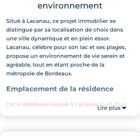
environnement
Situé à Lacanau, ce projet immobilier se
distingue par sa localisation de choix dans
une ville dynamique et en plein essor.
Lacanau, célèbre pour son lac et ses plages,
propose un environnement de vie serein et
agréable, tout en étant proche de la
métropole de Bordeaux.
Emplacement de la résidence
Cette
résidence neuve à Lacanau
jouit d'un
Lire plus
emplacement idéal, proche de divers services
et commodités. L'école de la Ville est à
seulement 7 minutes à pied, ce qui facilite la
vie des familles. Pour vos besoins quotidiens,