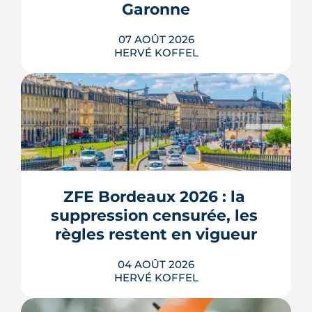
Garonne
07 AOÛT 2026
HERVÉ KOFFEL
Entre la gare Saint-Jean et le fleuve, un
ancien secteur d'entrepôts et de chais
devient l'une des vitrines de Bordeaux
Euratlantique. Promenade végétalisée,
ZFE Bordeaux 2026 : la 
chantier Canopia, futur parc Descas :
voici où en est ce morceau de ville en
suppression censurée, les 
train de se recoudre.
règles restent en vigueur
LIRE L'ARTICLE
04 AOÛT 2026
HERVÉ KOFFEL