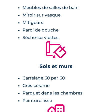
Reprenant les codes architecturaux des
Meubles de salles de bain
maisons arcachonnaises traditionnelles,
Miroir sur vasque
chaque maison dispose de prestations de
Mitigeurs
qualité pour un confort moderne : pièces de
Paroi de douche
vie bien agencées, cuisines et salles de bains
Sèche-serviettes
aménagées et fonctionnelles, chaudières
🔨
individuelles au gaz et places de parking en
sous-sol accessibles via des portails sécurisés.
En extérieur, les résidents pourront
Sols et murs
notamment profiter d’espaces extérieurs
engazonnés et communs.
Carrelage 60 par 60
Grès cérame
Parquet dans les chambres
Peinture lisse