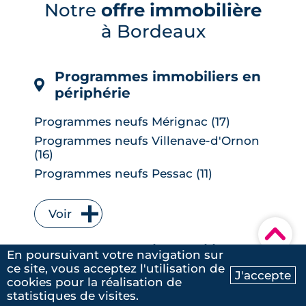
immobilier n'ont presque pas bougé.
Notre
offre immobilière
On fait le point sur ce qui change
à Bordeaux
vraiment pour votre projet d'achat et
sur les conditions d'emprunt cet été.
LIRE L'ARTICLE
Programmes immobiliers en
périphérie
Programmes neufs Mérignac (17)
Programmes neufs Villenave-d'Ornon
(16)
Programmes neufs Pessac (11)
Programmes neufs Talence (9)
Programmes neufs Bruges (7)
Voir
▾
Programmes neufs Floirac (7)
Programmes immobiliers en
Programmes neufs Le Bouscat (6)
En poursuivant votre navigation sur
centre-ville
ce site, vous acceptez l'utilisation de
Programmes neufs Cenon (6)
J'accepte
cookies pour la réalisation de
Ma recherche
Contactez-nous
Programmes neufs Lormont (6)
Programmes neufs Bastide (18)
statistiques de visites.