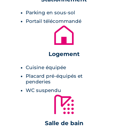
restaurants, supermarché, boutiques et
Parking en sous-sol
dessertes de bus, dont un arrêt situé à
seulement 180 mètres.
Portail télécommandé
🏚
Entouré de belles façades à l’architecture
traditionnelle de la côte, ce complexe
immobilier est un véritable balcon sur la mer
Logement
à Arcachon.
Cuisine équipée
Description de la résidence
Placard pré-équipés et
penderies
Ce
programme immobilier à Arcachon
WC suspendu
promet un cadre de vie à taille huamine.
🚿
Composée de 8 petites maisons de ville de 4
pièces triplex, chaque villa est ouverte sur
l’extérieur grâce à des balcons et loggias.
Salle de bain